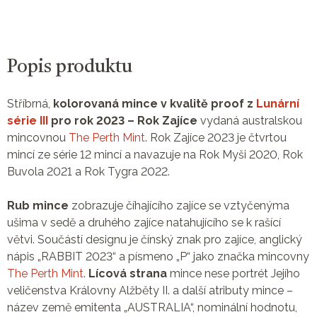
Popis produktu
Stříbrná,
kolorovaná mince v kvalitě proof z
Lunární
série III
pro rok 2023 – Rok Zajíce
vydaná australskou
mincovnou
The Perth Mint
. Rok Zajíce 2023 je čtvrtou
mincí ze série 12 mincí a navazuje na Rok Myši 2020, Rok
Buvola 2021 a Rok Tygra 2022.
Rub mince
zobrazuje číhajícího zajíce se vztyčenýma
ušima v sedě a druhého zajíce natahujícího se k rašící
větvi. Součástí designu je čínský znak pro zajíce, anglický
nápis „RABBIT 2023“ a písmeno „P“ jako značka mincovny
The Perth Mint
.
Lícová strana
mince nese portrét Jejího
veličenstva Královny Alžběty II. a další atributy mince –
název země emitenta „AUSTRALIA“, nominální hodnotu,