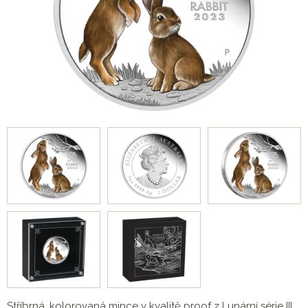
Stříbrná, kolorovaná mince v kvalitě proof z Lunární série III