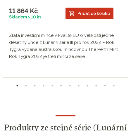
11 864
Kč
Přidat do košíku
Skladem > 10 ks
Zlatá investiční mince v kvalitě BU o velikosti jedné
desetiny unce z Lunární série III pro rok 2022 – Rok
Tygra vydaná australskou mincovnou The Perth Mint.
Rok Tygra 2022 je třetí mincí ze série ...
Produkty ze stejné série (Lunární