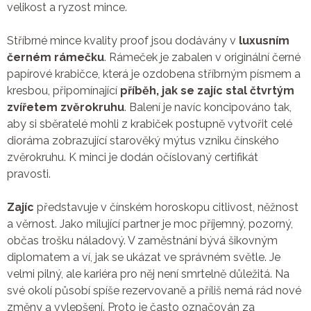
velikost a ryzost mince.
Stříbrné mince kvality proof jsou dodávány v
luxusním
černém rámečku
. Rámeček je zabalen v originální černé
papírové krabičce, která je ozdobena stříbrným písmem a
kresbou, připomínající
příběh, jak se zajíc stal čtvrtým
zvířetem zvěrokruhu
. Balení je navíc koncipováno tak,
aby si sběratelé mohli z krabiček postupně vytvořit celé
dioráma zobrazující starověký mýtus vzniku čínského
zvěrokruhu. K minci je dodán očíslovaný certifikát
pravosti.
Zajíc
představuje v čínském horoskopu citlivost, něžnost
a věrnost. Jako milující partner je moc příjemný, pozorný,
občas trošku náladový. V zaměstnání bývá šikovným
diplomatem a ví, jak se ukázat ve správném světle. Je
velmi pilný, ale kariéra pro něj není smrtelně důležitá. Na
své okolí působí spíše rezervovaně a příliš nemá rád nové
změny a vylepšení. Proto je často označován za