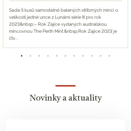
Sada 5 kusů samostatně balených stříbrných mincí o
velikosti jedné unce z Lunární série III pro rok
2023&nbsp;– Rok Zajíce vydaných australskou
mincovnou The Perth Mint.&nbsp;Rok Zajíce 2023 je
čtv...
Novinky a aktuality