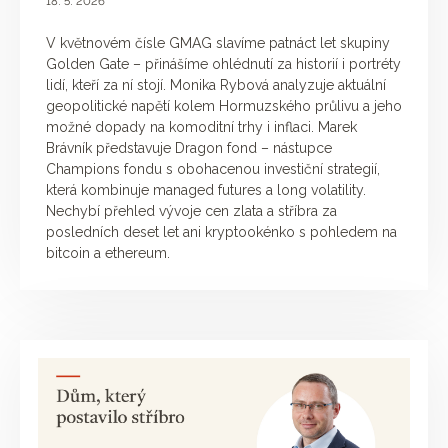
18. 5. 2026
V květnovém čísle GMAG slavíme patnáct let skupiny
Golden Gate – přinášíme ohlédnutí za historií i portréty
lidí, kteří za ní stojí. Monika Rybová analyzuje aktuální
geopolitické napětí kolem Hormuzského průlivu a jeho
možné dopady na komoditní trhy i inflaci. Marek
Brávník představuje Dragon fond – nástupce
Champions fondu s obohacenou investiční strategií,
která kombinuje managed futures a long volatility.
Nechybí přehled vývoje cen zlata a stříbra za
posledních deset let ani kryptookénko s pohledem na
bitcoin a ethereum.