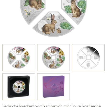
Sada čtyř kvadrantových stříbrných mincí o velikosti jedné