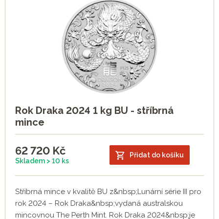
Rok Draka 2024 1 kg BU - stříbrná
mince
62 720
Kč
Přidat do košíku
Skladem > 10 ks
Stříbrná mince v kvalitě BU z&nbsp;Lunární série III pro
rok 2024 – Rok Draka&nbsp;vydaná australskou
mincovnou The Perth Mint. Rok Draka 2024&nbsp;je