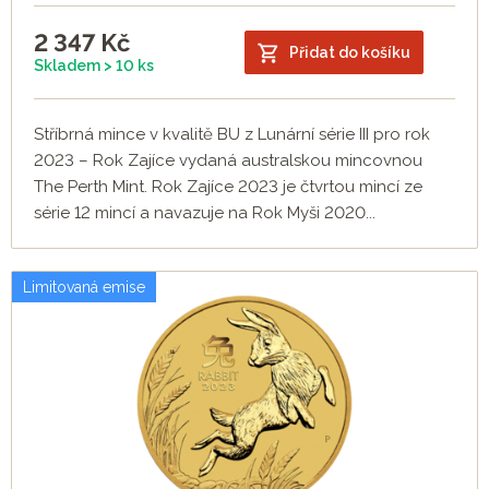
2 347
Kč
Přidat do košíku
Skladem > 10 ks
Stříbrná mince v kvalitě BU z Lunární série III pro rok
2023 – Rok Zajíce vydaná australskou mincovnou
The Perth Mint. Rok Zajíce 2023 je čtvrtou mincí ze
série 12 mincí a navazuje na Rok Myši 2020...
Limitovaná emise