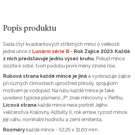
Popis produktu
Sada čtyř kvadrantových stříbrných mincí o velikosti
jedné unce z
Lunární série III
- Rok Zajíce 2023
.
Každá
z nich představuje jednu výseč kruhu
. Pokud mince
složíte k sobě, tvoří podobu první měny čínské říše.
Rubová strana každé mince je jiná
a vyobrazuje zajíce
při různých činnostech uprostřed přírody, spojujícím
motivem je vodopád. Na rubu každé mince je také
uvedeno typické písmeno „P“, znak mincovny v Perthu.
Lícová strana
každé mince nese portrét Jejího
veličenstva Královny Alžběty II., rok emise, ryzost mince,
její váhu, nominální hodnotu a zemi emitenta.
Rozměry
každé mince - 52.25 x 31.60 mm.