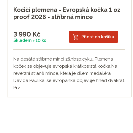
Kočičí plemena - Evropská kočka 1 oz
proof 2026 - stříbrná mince
3 990
Kč
Přidat do košíku
Skladem > 10 ks
Na desáté stříbrné minci z&nbsp;cyklu Plemena
koček se objevuje evropská krátkosrstá kočka.Na
reverzní straně mince, která je dílem medailéra
Davida Paulíka, se evropanka objevuje hned dvakrát.
Prv...