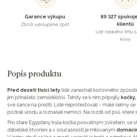
Garance výkupu
89 327 spokoj
klientů
Zboží vykoupíme zpět
Lídr českého trhu 
kovy
Popis produktu
Před deseti tisíci lety
lidé zanechali kočovného způsobu ž
jim přinášelo zemědělství. Tehdy se k nim připojily
kočky,
své šance na přežití. Lidé neprotestovali – malé šelmy se 
požírali úrodu a roznášeli nemoci. Na rozdíl od psů, které si
Pro staré Egypťany byla kočka posvátným zvířetem, ve 
ďábelské stvoření a v současnosti je milovaným
domácí