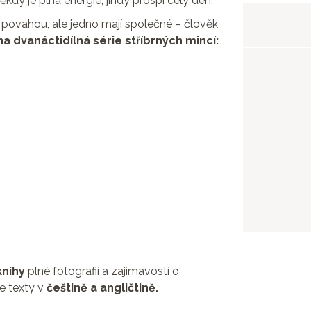
Někdy je plná energie, jindy prospí celý den.
 i povahou, ale jedno mají společné – člověk
 dvanáctidílná série stříbrných mincí:
knihy
plné fotografií a zajímavostí o
e texty v
češtině a angličtině.