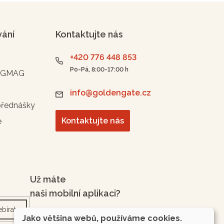
vání
Kontaktujte nás
+420 776 448 853
Po-Pá, 8:00-17:00 h
n GMAG
info@goldengate.cz
přednášky
Kontaktujte nás
e
Už máte
naši mobilní aplikaci?
bírat
Jako většina webů, používáme cookies.