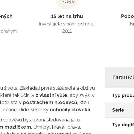
ených
15 let na trhu
Pobo
Investujete s námi od roku
Js
s drahými
2011
Parametr
ivota. Zakládali první stálá sídla a obživu
které tak učinily
z vlastní vůle,
aby zvýšily
Typ prod
totiž staly
postrachem hlodavců,
kteří
 ochočili lidé, si kočky
ochočily člověka.
Série
středověku byla pronásledována jako
Typ dopl
m mazlíčkem.
Umí být hravá i dravá.