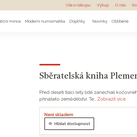
Vše o nákupu
Výkup
O nás
Ko
stiční mince
Moderní numismatika
Doplňky
Novinky
Oblíbené
Sběratelská kniha Plemen
Před deseti tisíci lety lidé zanechali kočovné
přinášelo zemědělství. Te…
Zobrazit více
Není skladem
Hlídat dostupnost