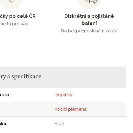
čky po celé ČR
Diskrétní a pojištěné
balení
me tu pro vás
Na bezpečnosti nám záleží
y a specifikace
uktu
Doplňky
Kočičí plemena
ňku
Etue