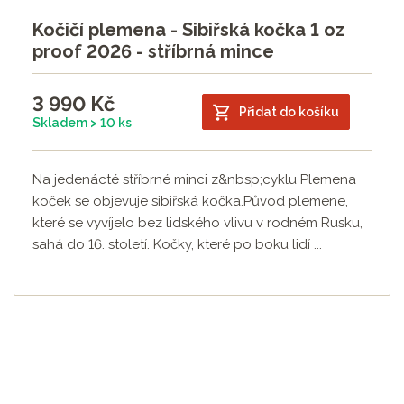
Kočičí plemena - Sibiřská kočka 1 oz
proof 2026 - stříbrná mince
3 990
Kč
Přidat do košíku
Skladem > 10 ks
Na jedenácté stříbrné minci z&nbsp;cyklu Plemena
koček se objevuje sibiřská kočka.Původ plemene,
které se vyvíjelo bez lidského vlivu v rodném Rusku,
sahá do 16. století. Kočky, které po boku lidí ...