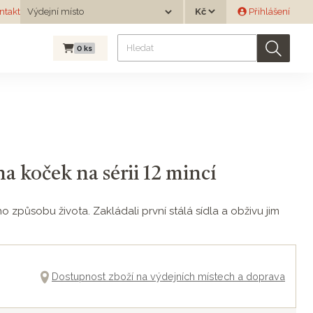
Měna
ntakt
Výdejní místo
Přihlášení
Výdejní místo
0
ks
a koček na sérii 12 mincí
ho způsobu života. Zakládali první stálá sídla a obživu jim
Dostupnost zboží na výdejních místech a doprava