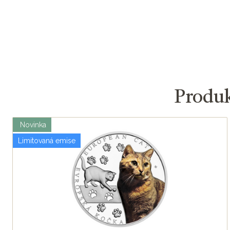
Produk
Novinka
Limitovaná emise