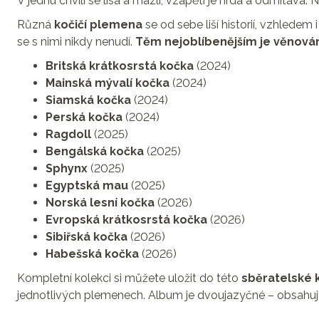
V jednu chvíli se lísá a mazlí, vzápětí je hrdá a odmítavá. 
Různá
kočičí plemena
se od sebe liší historií, vzhledem
se s nimi nikdy nenudí.
Těm nejoblíbenějším je věnována
Britská krátkosrstá kočka
(2024)
Mainská mývalí kočka
(2024)
Siamská kočka
(2024)
Perská kočka
(2024)
Ragdoll
(2025)
Bengálská kočka
(2025)
Sphynx
(2025)
Egyptská mau
(2025)
Norská lesní kočka
(2026)
Evropská krátkosrstá kočka
(2026)
Sibiřská kočka
(2026)
Habešská kočka
(2026)
Kompletní kolekci si můžete uložit do této
sběratelské 
jednotlivých plemenech. Album je dvoujazyčné – obsahuj