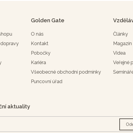
Golden Gate
Vzdělá
-shopu
O nás
Články
 dopravy
Kontakt
Magazí
Pobočky
Videa
y
Kariéra
Veřejné 
Všeobecné obchodní podmínky
Seminář
Puncovní úřad
ční aktuality
Ode