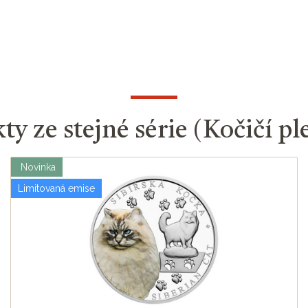
ty ze stejné série (Kočičí p
Novinka
Limitovaná emise