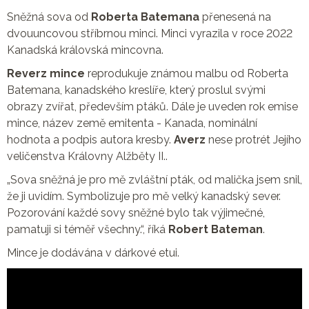
Sněžná sova od
Roberta Batemana
přenesená na
dvouuncovou stříbrnou minci. Minci vyrazila v roce 2022
Kanadská královská mincovna.
Reverz mince
reprodukuje známou malbu od Roberta
Batemana, kanadského kreslíře, který proslul svými
obrazy zvířat, především ptáků. Dále je uveden rok emise
mince, název země emitenta - Kanada, nominální
hodnota a podpis autora kresby.
Averz
nese protrét Jejího
veličenstva Královny Alžběty II..
„Sova sněžná je pro mě zvláštní pták, od malička jsem snil,
že ji uvidím. Symbolizuje pro mě velký kanadský sever.
Pozorování každé sovy sněžné bylo tak výjimečné,
pamatuji si téměř všechny.“, říká
Robert Bateman
.
Mince je dodávána v dárkové etui.