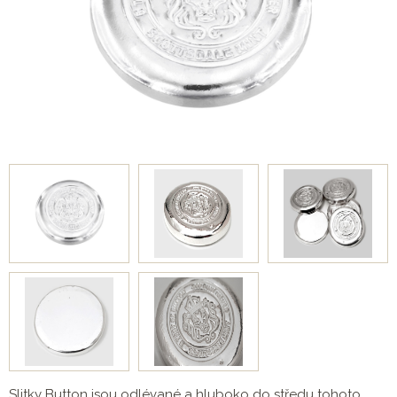
Slitky Button jsou odlévané a hluboko do středu tohoto