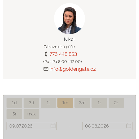
Nikol
Zákaznická péče
776 448 853
(Po - Pá 8:00 - 17:00)
info@goldengate.cz
1d
3d
1t
1m
3m
1r
2r
5r
max
-