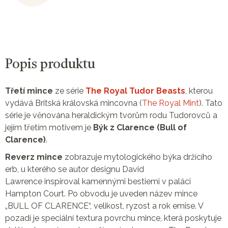
Popis produktu
Třetí mince
ze série
The Royal Tudor Beasts
, kterou
vydává Britská královská mincovna (
The Royal Mint
). Tato
série je věnována heraldickým tvorům rodu Tudorovců a
jejím třetím motivem je
Býk z Clarence (Bull of
Clarence)
.
Reverz mince
zobrazuje mytologického býka držícího
erb, u kterého se autor designu David
Lawrence inspiroval kamennými bestiemi v paláci
Hampton Court. Po obvodu je uveden název mince
„BULL OF CLARENCE“, velikost, ryzost a rok emise. V
pozadí je speciální textura povrchu mince, která poskytuje