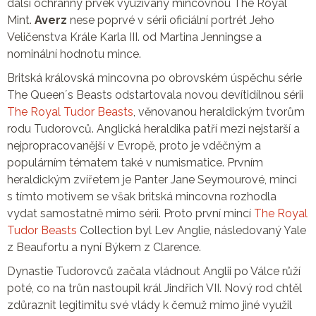
další ochranný prvek využívaný mincovnou The Royal
Mint.
Averz
nese poprvé v sérii oficiální portrét Jeho
Veličenstva Krále Karla III. od Martina Jenningse a
nominální hodnotu mince.
Britská královská mincovna po obrovském úspěchu série
The Queenʼs Beasts odstartovala novou devítidílnou sérii
The Royal Tudor Beasts
, věnovanou heraldickým tvorům
rodu Tudorovců. Anglická heraldika patří mezi nejstarší a
nejpropracovanější v Evropě, proto je vděčným a
populárním tématem také v numismatice. Prvním
heraldickým zvířetem je Panter Jane Seymourové, minci
s tímto motivem se však britská mincovna rozhodla
vydat samostatně mimo sérii. Proto první mincí
The Royal
Tudor Beasts
Collection byl Lev Anglie, následovaný Yale
z Beaufortu a nyní Býkem z Clarence.
Dynastie Tudorovců začala vládnout Anglii po Válce růží
poté, co na trůn nastoupil král Jindřich VII. Nový rod chtěl
zdůraznit legitimitu své vlády k čemuž mimo jiné využil