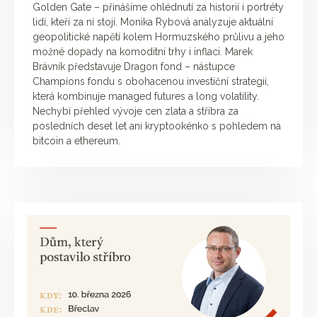
Golden Gate – přinášíme ohlédnutí za historií i portréty
lidí, kteří za ní stojí. Monika Rybová analyzuje aktuální
geopolitické napětí kolem Hormuzského průlivu a jeho
možné dopady na komoditní trhy i inflaci. Marek
Brávník představuje Dragon fond – nástupce
Champions fondu s obohacenou investiční strategií,
která kombinuje managed futures a long volatility.
Nechybí přehled vývoje cen zlata a stříbra za
posledních deset let ani kryptookénko s pohledem na
bitcoin a ethereum.