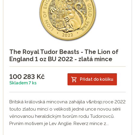
The Royal Tudor Beasts - The Lion of
England 1 oz BU 2022 - zlatá mince
100 283
Kč
Přidat do košíku
Skladem 7 ks
Britská královská mincovna zahájila v&nbsp;roce 2022
touto zlatou mincí o velikosti jedné unce novou sérii
věnovanou heraldickým tvorům rodu Tudorovců.
Prvním motivem je Lev Anglie. Reverz mince z...