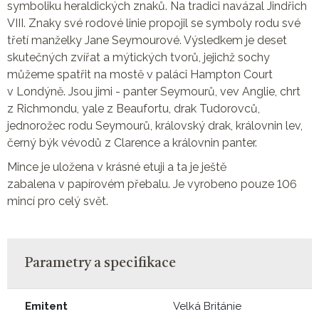
symboliku heraldických znaků. Na tradici navázal Jindřich
VIII. Znaky své rodové linie propojil se symboly rodu své
třetí manželky Jane Seymourové. Výsledkem je deset
skutečných zvířat a mýtických tvorů, jejichž sochy
můžeme spatřit na mostě v paláci Hampton Court
v Londýně. Jsou jimi - panter Seymourů, vev Anglie, chrt
z Richmondu, yale z Beaufortu, drak Tudorovců,
jednorožec rodu Seymourů, královský drak, královnin lev,
černý býk vévodů z Clarence a královnin panter.
Mince je uložena v krásné etuji a ta je ještě
zabalena v papírovém přebalu. Je vyrobeno pouze 106
mincí pro celý svět.
Parametry a specifikace
Emitent
Velká Británie