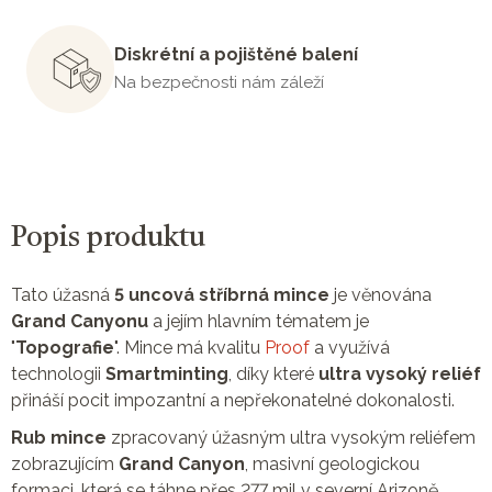
Diskrétní a pojištěné balení
Na bezpečnosti nám záleží
Popis produktu
Tato úžasná
5 uncová stříbrná mince
je věnována
Grand Canyonu
a jejím hlavním tématem je
"
Topografie
". Mince má kvalitu
Proof
a využívá
technologii
Smartminting
, díky které
ultra vysoký reliéf
přináší pocit impozantní a nepřekonatelné dokonalosti.
Rub mince
zpracovaný úžasným ultra vysokým reliéfem
zobrazujícím
Grand Canyon
, masivní geologickou
formaci, která se táhne přes 277 mil v severní Arizoně.