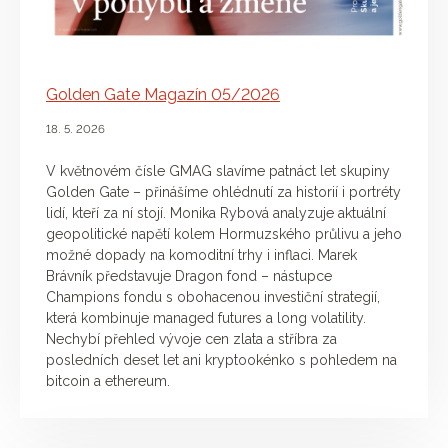
Golden Gate Magazín 05/2026
18. 5. 2026
V květnovém čísle GMAG slavíme patnáct let skupiny
Golden Gate – přinášíme ohlédnutí za historií i portréty
lidí, kteří za ní stojí. Monika Rybová analyzuje aktuální
geopolitické napětí kolem Hormuzského průlivu a jeho
možné dopady na komoditní trhy i inflaci. Marek
Brávník představuje Dragon fond – nástupce
Champions fondu s obohacenou investiční strategií,
která kombinuje managed futures a long volatility.
Nechybí přehled vývoje cen zlata a stříbra za
posledních deset let ani kryptookénko s pohledem na
bitcoin a ethereum.