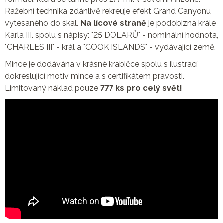
Ražební technika zdánlivě rekreuje efekt Grand Canyonu
vytesaného do skal.
Na lícové straně
je podobizna krále
Karla III. spolu s nápisy: "25 DOLARŮ" - nominální hodnota,
"CHARLES III" - král a "COOK ISLANDS" - vydávající země.
Mince je dodávána v krásné krabičce spolu s ilustrací
dokreslující motiv mince a s certifikátem pravosti.
Limitovaný náklad pouze
777 ks pro celý svět!