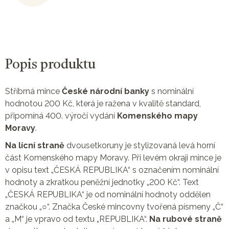
Popis produktu
Stříbrná mince
České národní banky
s nominální
hodnotou 200 Kč, která je ražena v kvalitě standard,
připomíná 400. výročí vydání
Komenského mapy
Moravy
.
Na lícní straně
dvousetkoruny je stylizovaná levá horní
část Komenského mapy Moravy. Při levém okraji mince je
v opisu text „ČESKÁ REPUBLIKA“ s označením nominální
hodnoty a zkratkou peněžní jednotky „200 Kč“. Text
„ČESKÁ REPUBLIKA“ je od nominální hodnoty oddělen
značkou „○“. Značka České mincovny tvořená písmeny „Č“
a „M“ je vpravo od textu „REPUBLIKA“.
Na rubové straně