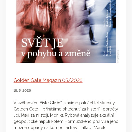
Golden Gate Magazín 05/2026
18. 5. 2026
V květnovém čísle GMAG slavíme patnáct let skupiny
Golden Gate – přinášíme ohlédnutí za historií i portréty
lidí, kteří za ní stojí. Monika Rybová analyzuje aktuální
geopolitické napětí kolem Hormuzského průlivu a jeho
možné dopady na komoditní trhy i inflaci. Marek