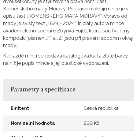
dvousetkoruny je stylizovaná pravá horní část
Komenského mapy Moravy. Při pravém okraji mince je v
opisu text „KOMENSKÉHO MAPA MORAVY“. Vpravo od
mapy je svislý text „1624 - 2024“. Iniciály autora mince
akademického sochaře Zbyňka Fojtů, které jsou tvořeny
kompozicí písmen „F“ a „Z“, jsou při pravém spodním okraji
mapy.
Ke každé minci se dodává katalogová karta žluté barvy,
na níž je popis mince a její plastické vyobrazení.
Parametry a specifikace
Emitent
Česká republika
Nominální hodnota
200 Kč