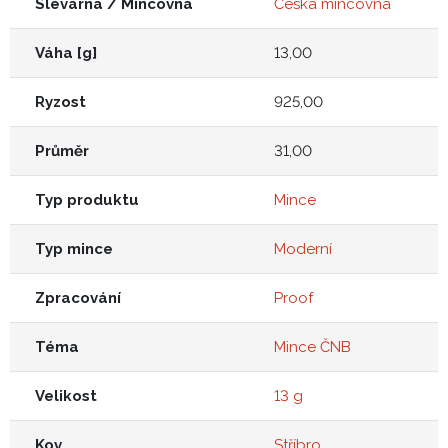
Slévárna / Mincovna
Česká mincovna
Váha [g]
13,00
Ryzost
925,00
Průměr
31,00
Typ produktu
Mince
Typ mince
Moderní
Zpracování
Proof
Téma
Mince ČNB
Velikost
13 g
Kov
Stříbro