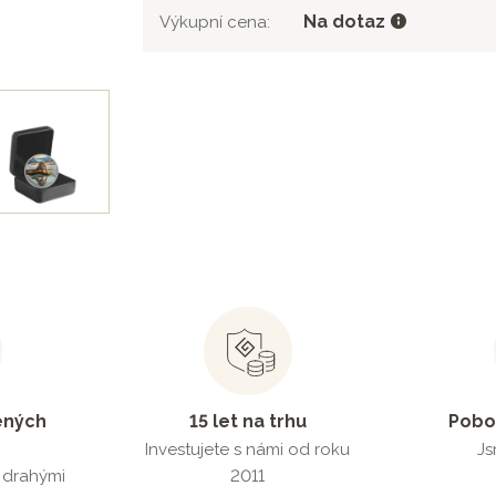
Na dotaz
Výkupní cena:
ených
15 let na trhu
Pobo
Investujete s námi od roku
Js
s drahými
2011