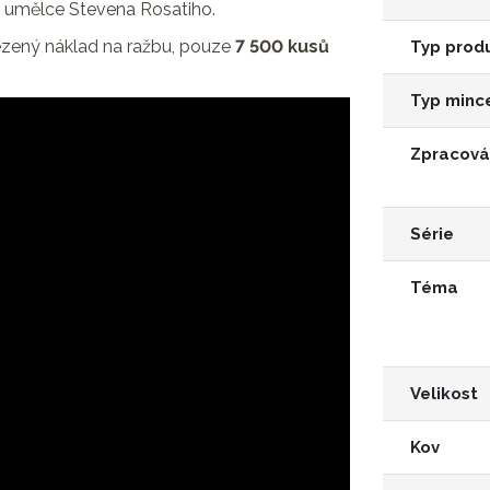
ho umělce Stevena Rosatiho.
mezený náklad na ražbu, pouze
7 500 kusů
Typ prod
Typ minc
Zpracová
Série
Téma
Velikost
Kov