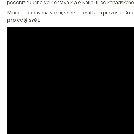
podobiznu Jeho Veličenstva krále Karla III. od kanadské
Mince je dodávána v etui, včetně certifikátu pravosti. O
pro celý svět.