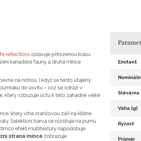
Parametr
fe reflections
oslavuje přirozenou krásu
zení kanadské fauny a druhá mince
Emitent
Nomináln
pevně na nohou. I když se tento utajený
soumraku do úsvitu – což se odráží v
Slévárna
 který vzbuzuje úctu k této záhadné velké
Váha [g]
ce, který vrhá oranžovou záři na klidné
kály. Selektivní barva se rozšiřuje na pumu
Ryzost
zatímco efekt multitextury napodobuje
zní strana mince
zobrazuje
Průměr