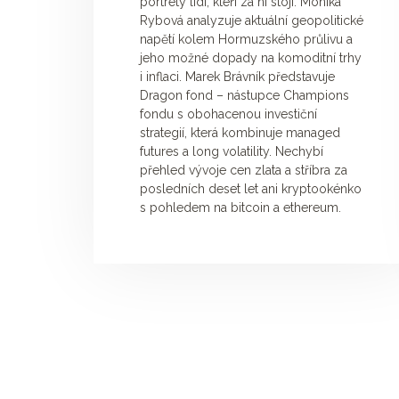
portréty lidí, kteří za ní stojí. Monika
Rybová analyzuje aktuální geopolitické
napětí kolem Hormuzského průlivu a
jeho možné dopady na komoditní trhy
i inflaci. Marek Brávník představuje
Dragon fond – nástupce Champions
fondu s obohacenou investiční
strategií, která kombinuje managed
futures a long volatility. Nechybí
přehled vývoje cen zlata a stříbra za
posledních deset let ani kryptookénko
s pohledem na bitcoin a ethereum.