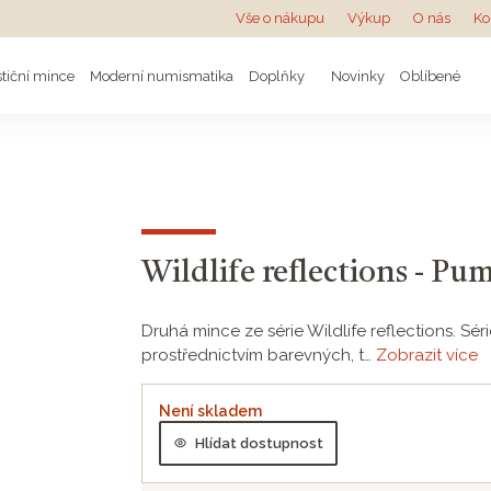
Vše o nákupu
Výkup
O nás
Ko
stiční mince
Moderní numismatika
Doplňky
Novinky
Oblíbené
Wildlife reflections - Pu
Druhá mince ze série Wildlife reflections. Sér
prostřednictvím barevných, t…
Zobrazit více
Není skladem
Hlídat dostupnost