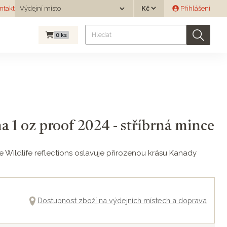
Měna
ntakt
Výdejní místo
Přihlášení
Výdejní místo
0
ks
ma 1 oz proof 2024 - stříbrná mince
ie Wildlife reflections oslavuje přirozenou krásu Kanady
Dostupnost zboží na výdejních místech a doprava