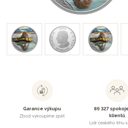
Garance výkupu
89 327 spokoj
klientů
Zboží vykoupíme zpět
Lídr českého trhu 