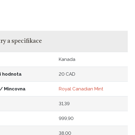
y a specifikace
Kanada
í hodnota
20 CAD
 / Mincovna
Royal Canadian Mint
31,39
999,90
38,00