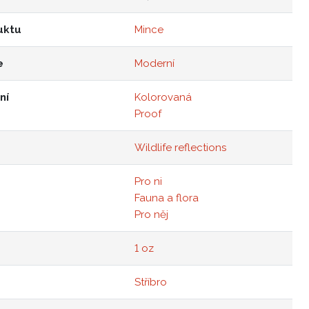
uktu
Mince
e
Moderní
ní
Kolorovaná
Proof
Wildlife reflections
Pro ni
Fauna a flora
Pro něj
1 oz
Stříbro