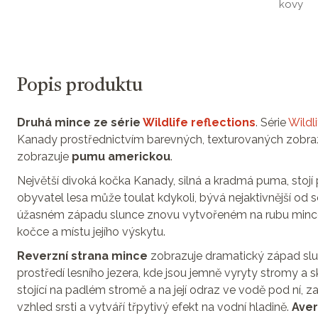
kovy
Popis produktu
Druhá mince ze série
Wildlife reflections
. Série
Wildli
Kanady prostřednictvím barevných, texturovaných zobra
zobrazuje
pumu americkou
.
Největší divoká kočka Kanady, silná a kradmá puma, stojí 
obyvatel lesa může toulat kdykoli, bývá nejaktivnější od 
úžasném západu slunce znovu vytvořeném na rubu mince,
kočce a místu jejího výskytu.
Reverzní strana mince
zobrazuje dramatický západ slun
prostředí lesního jezera, kde jsou jemně vyryty stromy a s
stojící na padlém stromě a na její odraz ve vodě pod ní, 
vzhled srsti a vytváří třpytivý efekt na vodní hladině.
Aver