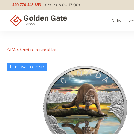
+420 776 448 853
(Po-Pá, 8:00-17:00)
Slitky
Inve
Moderní numismatika
Limitovaná emise