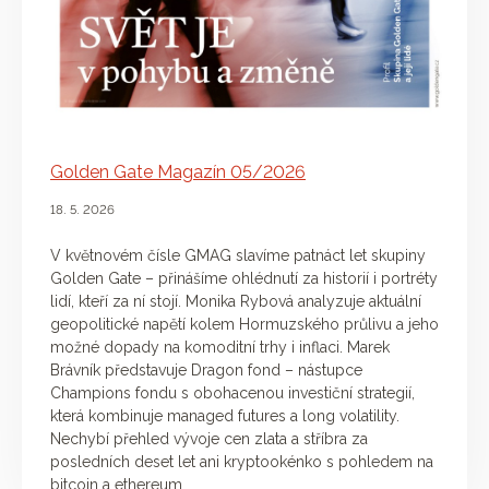
Golden Gate Magazín 05/2026
18. 5. 2026
V květnovém čísle GMAG slavíme patnáct let skupiny
Golden Gate – přinášíme ohlédnutí za historií i portréty
lidí, kteří za ní stojí. Monika Rybová analyzuje aktuální
geopolitické napětí kolem Hormuzského průlivu a jeho
možné dopady na komoditní trhy i inflaci. Marek
Brávník představuje Dragon fond – nástupce
Champions fondu s obohacenou investiční strategií,
která kombinuje managed futures a long volatility.
Nechybí přehled vývoje cen zlata a stříbra za
posledních deset let ani kryptookénko s pohledem na
bitcoin a ethereum.