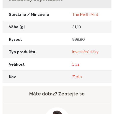
Slévárna / Mincovna
The Perth Mint
Váha [g]
31,10
Ryzost
999,90
Typ produktu
Investiční slitky
Velikost
1 oz
Kov
Zlato
Máte dotaz? Zeptejte se