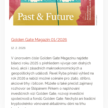
Golden Gate Magazín 01/2026
12. 2. 2026
V únorovém čísle Golden Gate Magazínu najdete
bilanci roku 2025 s přehledem vývoje cen drahých
kovů, akcií i zásadních makroekonomických a
geopolitických událostí. Pavel Ryba přináší výhled na
rok 2026 a nabízí možné scénáře pro zlato, stříbro,
akciové trhy i bitcoin. Můžete si také přečíst zajímavý
rozhovor se Štěpánem Pírkem o naplňování
investičních vizí Golden Gate, rozvoji investiční
společnosti a fondů Golden Gate. Nechybí ani tradiční
kryptookénko věnované aktuálnímu dění na trhu