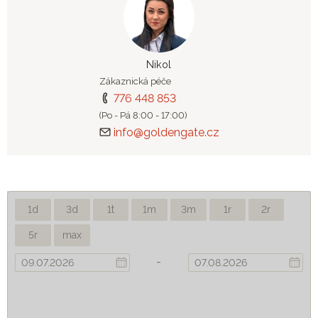
Nikol
Zákaznická péče
776 448 853
(Po - Pá 8:00 - 17:00)
info@goldengate.cz
1d
3d
1t
1m
3m
1r
2r
5r
max
-