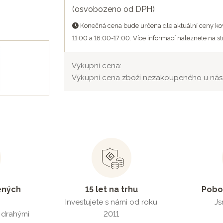
(osvobozeno od DPH)
Konečná cena bude určena dle aktuální ceny kov
11:00 a 16:00-17:00. Více informací naleznete na s
Výkupní cena:
Výkupní cena zboží nezakoupeného u nás
ených
15 let na trhu
Pobo
Investujete s námi od roku
Js
s drahými
2011