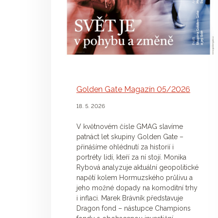
Golden Gate Magazín 05/2026
18. 5. 2026
V květnovém čísle GMAG slavíme
patnáct let skupiny Golden Gate –
přinášíme ohlédnutí za historií i
portréty lidí, kteří za ní stojí. Monika
Rybová analyzuje aktuální geopolitické
napětí kolem Hormuzského průlivu a
jeho možné dopady na komoditní trhy
i inflaci. Marek Brávník představuje
Dragon fond – nástupce Champions