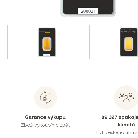
Garance výkupu
89 327 spokoj
klientů
Zboží vykoupíme zpět
Lídr českého trhu 