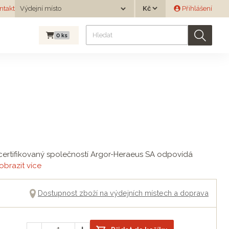
Měna
ntakt
Výdejní místo
Přihlášení
Výdejní místo
0
ks
, certifikovaný společností Argor-Heraeus SA odpovídá
obrazit více
Dostupnost zboží na výdejních místech a doprava