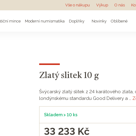
Vše o nákupu
Výkup
O nás
Ko
stiční mince
Moderní numismatika
Doplňky
Novinky
Oblíbené
Zlatý slitek 10 g
Švýcarský zlatý slitek z 24 karátového zlata
londýnskému standardu Good Delivery a …
Z
Skladem > 10 ks
33 233
Kč