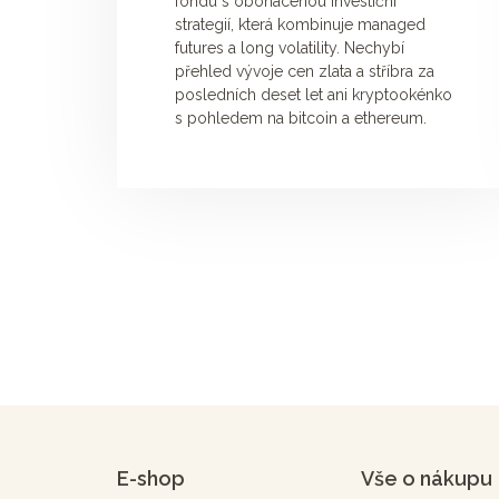
fondu s obohacenou investiční
strategií, která kombinuje managed
futures a long volatility. Nechybí
přehled vývoje cen zlata a stříbra za
posledních deset let ani kryptookénko
s pohledem na bitcoin a ethereum.
E-shop
Vše o nákupu