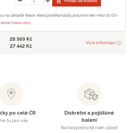
Přidat do košíku
u na základě fixace, která probíhá každý pracovní den mezi 10:00-
tránce
Fixace ceny
28 569 Kč
Více informací
27 442 Kč
:
čky po celé ČR
Diskrétní a pojištěné
balení
me tu pro vás
Na bezpečnosti nám záleží