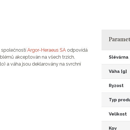
Parametr
ý společností
Argor-Heraeus SA
odpovídá
blémů akceptován na všech trzích.
Slévárna
slo) a váha jsou deklarovány na svrchní
.
Váha [g]
Ryzost
Typ prod
Velikost
Kov