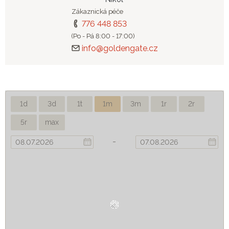
Zákaznická péče
776 448 853
(Po - Pá 8:00 - 17:00)
info@goldengate.cz
1d
3d
1t
1m
3m
1r
2r
5r
max
-