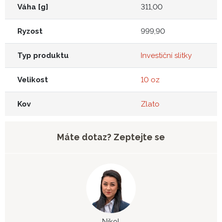
Váha [g]
311,00
Ryzost
999,90
Typ produktu
Investiční slitky
Velikost
10 oz
Kov
Zlato
Máte dotaz? Zeptejte se
Nikol