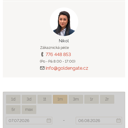
Nikol
Zákaznická péče
776 448 853
(Po - Pá 8:00 - 17:00)
info@goldengate.cz
1d
3d
1t
1m
3m
1r
2r
5r
max
-