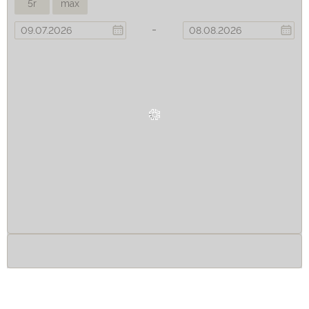
5r
max
-