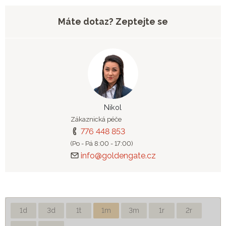
Máte dotaz? Zeptejte se
Nikol
Zákaznická péče
776 448 853
(Po - Pá 8:00 - 17:00)
info@goldengate.cz
1d
3d
1t
1m
3m
1r
2r