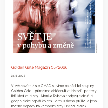
Golden Gate Magazín 05/2026
18. 5. 2026
V květnovém čísle GMAG slavíme patnáct let skupiny
Golden Gate – přinášíme ohlédnutí za historií i portréty
lidí, kteří za ní stojí. Monika Rybová analyzuje aktuální
geopolitické napětí kolem Hormuzského průlivu a jeho
možné dopady na komoditní trhy i inflaci. Marek