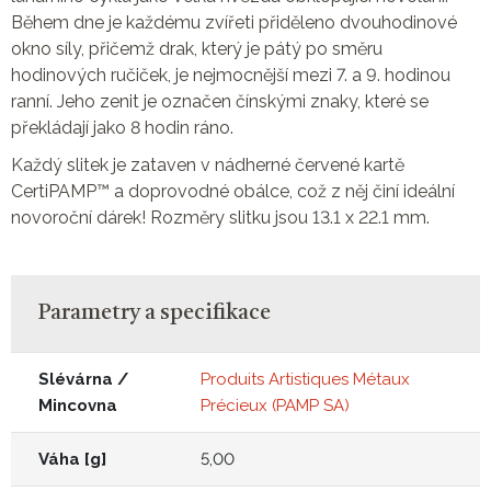
Během dne je každému zvířeti přiděleno dvouhodinové
okno síly, přičemž drak, který je pátý po směru
hodinových ručiček, je nejmocnější mezi 7. a 9. hodinou
ranní. Jeho zenit je označen čínskými znaky, které se
překládají jako 8 hodin ráno.
Každý slitek je zataven v nádherné červené kartě
CertiPAMP™ a doprovodné obálce, což z něj činí ideální
novoroční dárek! Rozměry slitku jsou 13.1 x 22.1 mm.
Parametry a specifikace
Slévárna /
Produits Artistiques Métaux
Mincovna
Précieux (PAMP SA)
Váha [g]
5,00