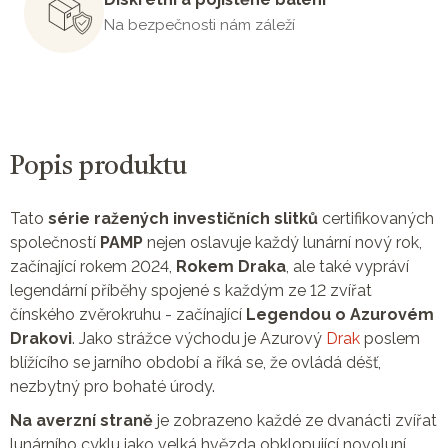
Na bezpečnosti nám záleží
Popis produktu
Tato
série ražených investičních slitků
certifikovaných
společností
PAMP
nejen oslavuje každý lunární nový rok,
začínající rokem 2024,
Rokem Draka
, ale také vypráví
legendární příběhy spojené s každým ze 12 zvířat
čínského zvěrokruhu - začínající
Legendou o Azurovém
Drakovi
. Jako strážce východu je Azurový
Drak
poslem
blížícího se jarního období a říká se, že ovládá déšť,
nezbytný pro bohaté úrody.
Na averzní straně
je zobrazeno každé ze dvanácti zvířat
lunárního cyklu jako velká hvězda obklopující novoluní.