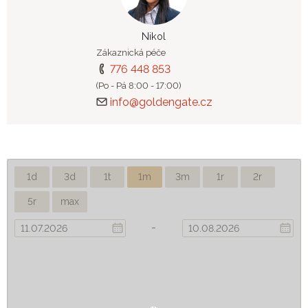
Nikol
Zákaznická péče
776 448 853
(Po - Pá 8:00 - 17:00)
info@goldengate.cz
1d
3d
1t
1m
3m
1r
2r
5r
max
-