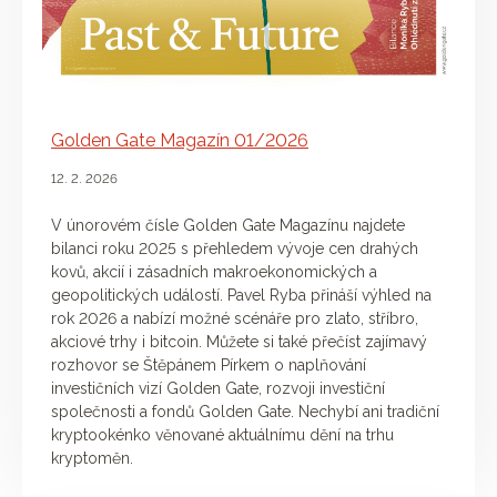
Golden Gate Magazín 01/2026
12. 2. 2026
V únorovém čísle Golden Gate Magazínu najdete
bilanci roku 2025 s přehledem vývoje cen drahých
kovů, akcií i zásadních makroekonomických a
geopolitických událostí. Pavel Ryba přináší výhled na
rok 2026 a nabízí možné scénáře pro zlato, stříbro,
akciové trhy i bitcoin. Můžete si také přečíst zajímavý
rozhovor se Štěpánem Pírkem o naplňování
investičních vizí Golden Gate, rozvoji investiční
společnosti a fondů Golden Gate. Nechybí ani tradiční
kryptookénko věnované aktuálnímu dění na trhu
kryptoměn.