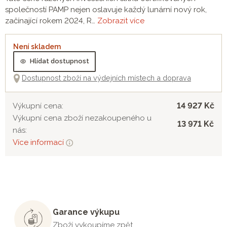
společností PAMP nejen oslavuje každý lunární nový rok,
začínající rokem 2024, R…
Zobrazit více
Není skladem
Hlídat dostupnost
Dostupnost zboží na výdejních místech a doprava
14 927 Kč
Výkupní cena:
Výkupní cena zboží nezakoupeného u
13 971 Kč
nás:
Více informací
Garance výkupu
Zboží vykoupíme zpět