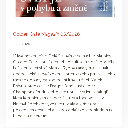
Golden Gate Magazín 05/2026
18. 5. 2026
V květnovém čísle GMAG slavíme patnáct let skupiny
Golden Gate – přinášíme ohlédnutí za historií i portréty
lidí, kteří za ní stojí. Monika Rybová analyzuje aktuální
geopolitické napětí kolem Hormuzského průlivu a jeho
možné dopady na komoditní trhy i inflaci. Marek
Brávník představuje Dragon fond – nástupce
Champions fondu s obohacenou investiční strategií,
která kombinuje managed futures a long volatility.
Nechybí přehled vývoje cen zlata a stříbra za
posledních deset let ani kryptookénko s pohledem na
bitcoin a ethereum.