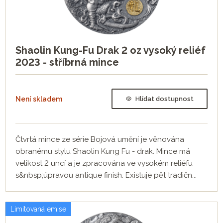
Shaolin Kung-Fu Drak 2 oz vysoký reliéf
2023 - stříbrná mince
Není skladem
Hlídat dostupnost
Čtvrtá mince ze série Bojová umění je věnována
obranému stylu Shaolin Kung Fu - drak. Mince má
velikost 2 uncí a je zpracována ve vysokém reliéfu
s&nbsp;úpravou antique finish. Existuje pět tradičn...
Limitovaná emise