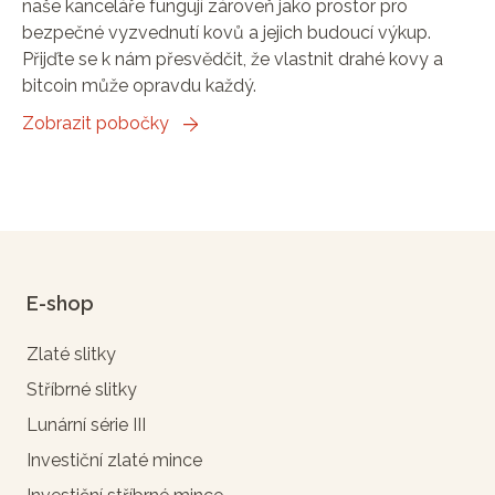
naše kanceláře fungují zároveň jako prostor pro
bezpečné vyzvednutí kovů a jejich budoucí výkup.
Přijďte se k nám přesvědčit, že vlastnit drahé kovy a
bitcoin může opravdu každý.
Zobrazit pobočky
E-shop
Zlaté slitky
Stříbrné slitky
Lunární série III
Investiční zlaté mince