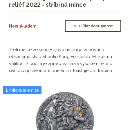
reliéf 2022 - stříbrná mince
Není skladem
Hlídat dostupnost
Třetí mince ze série Bojová umění je věnována
obranému stylu Shaolin Kung Fu - jeřáb. Mince má
velikost 2 uncí a je zpracována ve vysokém reliéfu
s&nbsp;úpravou antique finish. Existuje pět tradičn...
Limitovaná emise