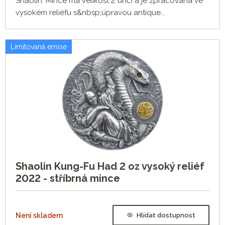
Shaolin. Mince má velikost 2 uncí a je zpracována ve
vysokém reliéfu s&nbsp;úpravou antique...
Limitovaná emise
Shaolin Kung-Fu Had 2 oz vysoký reliéf
2022 - stříbrná mince
Není skladem
Hlídat dostupnost