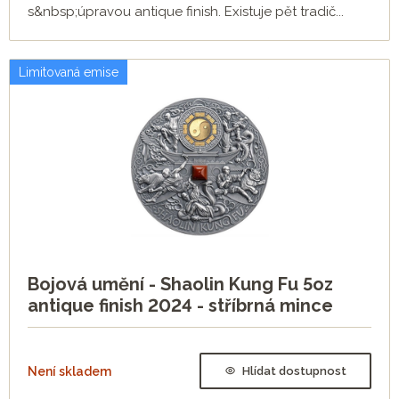
s&nbsp;úpravou antique finish. Existuje pět tradič...
Limitovaná emise
Bojová umění - Shaolin Kung Fu 5oz
antique finish 2024 - stříbrná mince
Není skladem
Hlídat dostupnost