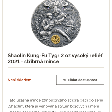
Shaolin Kung-Fu Tygr 2 oz vysoký reliéf
2021 - stříbrná mince
Není skladem
Hlídat dostupnost
Tato úžasná mince z&nbsp;ryzího stříbra patří do série
„Shaolin“, která je věnována stylům bojových umění