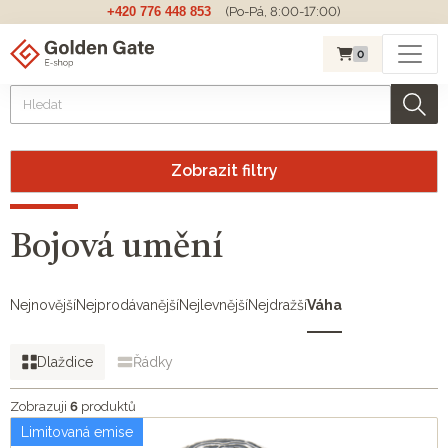
+420 776 448 853
(Po-Pá, 8:00-17:00)
0
Zobrazit filtry
Bojová umění
Nejnovější
Nejprodávanější
Nejlevnější
Nejdražší
Váha
Dlaždice
Řádky
Zobrazuji
6
produktů
Limitovaná emise