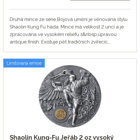
Druhá mince ze série Bojová umění je věnována stylu
Shaolin Kung Fu hada. Mince má velikost 2 uncí a je
zpracována ve vysokém reliéfu s&nbsp;úpravou
antique finish. Existuje pět tradičních zvířecíc...
Limitovaná emise
Shaolin Kung-Fu Jeřáb 2 oz vysoký