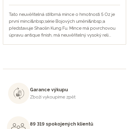
Tato neuvěřitelná stříbrná mince o hmotnosti 5 Oz je
první mincí&nbsp;série Bojových umění&nbsp;a
představuje Shaolin Kung Fu. Mince má povrchovou
úpravu antique finish, má neuvěřitelný vysoký reli...
Garance výkupu
Zboží vykoupíme zpět
89 319 spokojených klientů