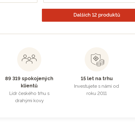
Dalších 12 produktů
89 319 spokojených
15 let na trhu
klientů
Investujete s námi od
Lídr českého trhu s
roku 2011
drahými kovy