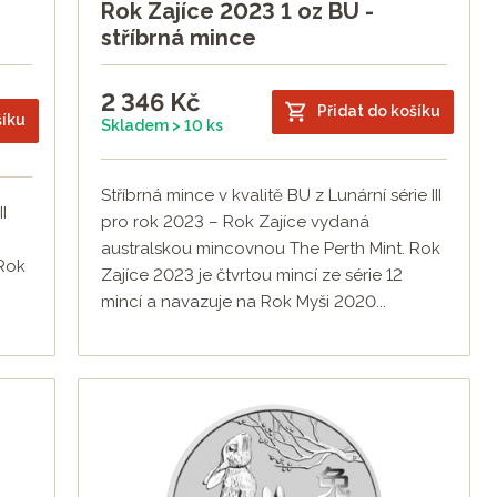
Rok Zajíce 2023 1 oz BU -
stříbrná mince
2 346
Kč
Přidat do košíku
šíku
Skladem > 10 ks
Stříbrná mince v kvalitě BU z Lunární série III
I
pro rok 2023 – Rok Zajíce vydaná
australskou mincovnou The Perth Mint. Rok
 Rok
Zajíce 2023 je čtvrtou mincí ze série 12
mincí a navazuje na Rok Myši 2020...