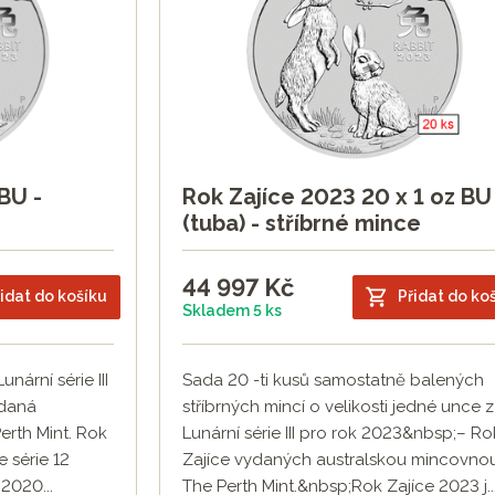
BU -
Rok Zajíce 2023 20 x 1 oz BU
(tuba) - stříbrné mince
44 997
Kč
idat do košíku
Přidat do ko
Skladem 5 ks
unární série III
Sada 20 -ti kusů samostatně balených
ydaná
stříbrných mincí o velikosti jedné unce z
rth Mint. Rok
Lunární série III pro rok 2023&nbsp;– Ro
e série 12
Zajíce vydaných australskou mincovno
2020...
The Perth Mint.&nbsp;Rok Zajíce 2023 j..