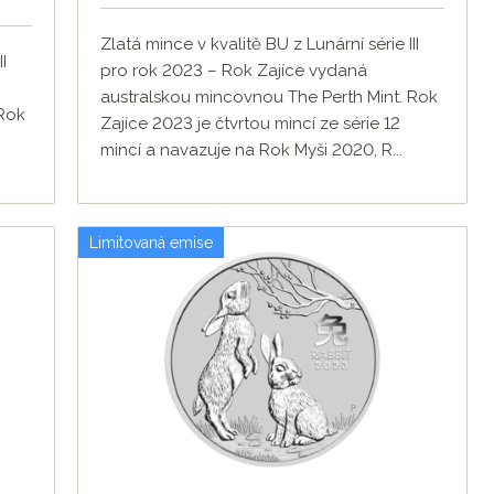
Zlatá mince v kvalitě BU z Lunární série III
I
pro rok 2023 – Rok Zajíce vydaná
australskou mincovnou The Perth Mint. Rok
 Rok
Zajíce 2023 je čtvrtou mincí ze série 12
mincí a navazuje na Rok Myši 2020, R...
Limitovaná emise