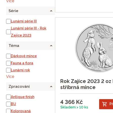
Více
Série
Lunární série III
Lunární série III - Rok
Zajíce 2023
Téma
Dárkové mince
Fauna a flora
Lunární rok
Více
Rok Zajíce 2023 2 oz 
stříbrná mince
Zpracování
Antique finish
4 366
Kč
BU
Př
Skladem > 10 ks
Kolorovaná