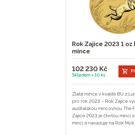
Rok Zajíce 2023 1 oz 
mince
102 230
Kč
Př
Skladem > 10 ks
Zlatá mince v kvalitě BU z Luná
pro rok 2023 – Rok Zajíce v
australskou mincovnou The Pe
Zajíce 2023 je čtvrtou mincí z
mincí a navazuje na Rok Myši 