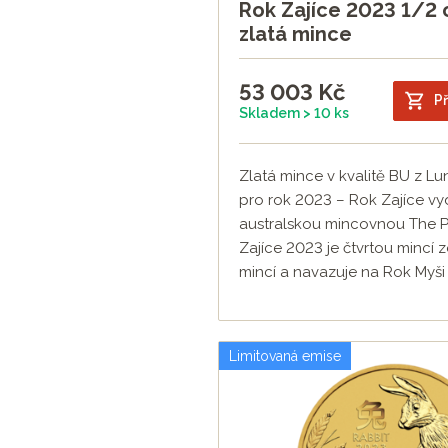
Rok Zajíce 2023 1/2 
zlatá mince
53 003
Kč
Př
Skladem > 10 ks
Zlatá mince v kvalitě BU z Luná
pro rok 2023 – Rok Zajíce v
australskou mincovnou The Pe
Zajíce 2023 je čtvrtou mincí z
mincí a navazuje na Rok Myši 
Limitovaná emise