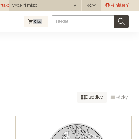
Měna
ntakt
Výdejní místo
Přihlášení
Výdejní místo
0
ks
Dlaždice
Řádky