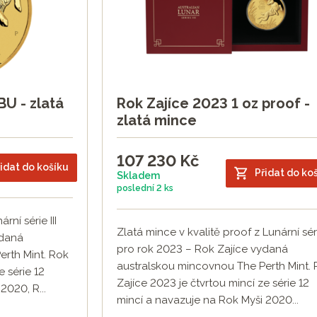
BU - zlatá
Rok Zajíce 2023 1 oz proof -
zlatá mince
107 230
Kč
idat do košíku
Přidat do ko
Skladem
poslední
2 ks
rní série III
Zlatá mince v kvalitě proof z Lunární série
ydaná
pro rok 2023 – Rok Zajíce vydaná
rth Mint. Rok
australskou mincovnou The Perth Mint.
e série 12
Zajíce 2023 je čtvrtou mincí ze série 12
2020, R...
mincí a navazuje na Rok Myši 2020...