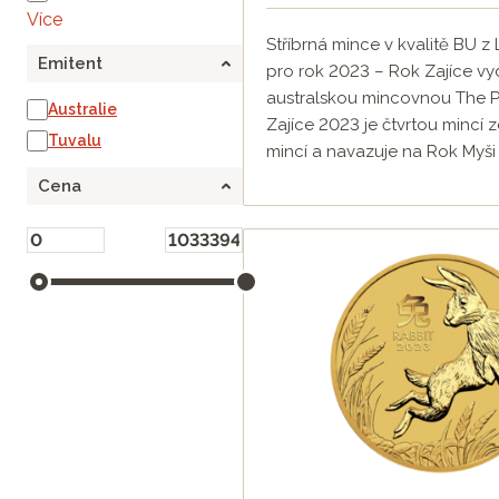
Více
Stříbrná mince v kvalitě BU z L
Emitent
pro rok 2023 – Rok Zajíce v
australskou mincovnou The Pe
Australie
Zajíce 2023 je čtvrtou mincí z
Tuvalu
mincí a navazuje na Rok Myši 
Cena