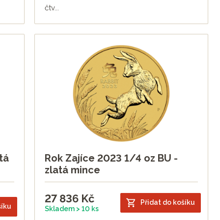
čtv...
tá
Rok Zajíce 2023 1/4 oz BU -
zlatá mince
27 836
Kč
Přidat do košíku
šíku
Skladem > 10 ks