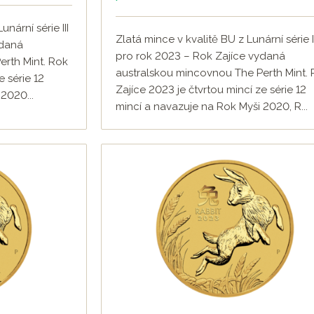
unární série III
Zlatá mince v kvalitě BU z Lunární série II
ydaná
pro rok 2023 – Rok Zajíce vydaná
rth Mint. Rok
australskou mincovnou The Perth Mint.
e série 12
Zajíce 2023 je čtvrtou mincí ze série 12
2020...
mincí a navazuje na Rok Myši 2020, R...