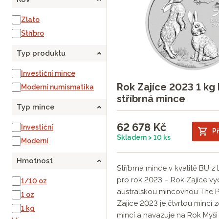
Zlato
Stříbro
Typ produktu
Investiční mince
Rok Zajíce 2023 1 kg 
Moderní numismatika
stříbrná mince
Typ mince
62 678
Kč
Investiční
Př
Skladem > 10 ks
Moderní
Hmotnost
Stříbrná mince v kvalitě BU z L
pro rok 2023 – Rok Zajíce v
1/10 oz
australskou mincovnou The Pe
1 oz
Zajíce 2023 je čtvrtou mincí z
1 kg
mincí a navazuje na Rok Myši 