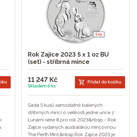
Rok Zajíce 2023 5 x 1 oz BU
(set) - stříbrná mince
11 247
Kč
šíku
Přidat do košíku
Skladem 6 ks
Sada 5 kusů samostatně balených
stříbrných mincí o velikosti jedné unce z
k
Lunární série III pro rok 2023&nbsp;– Rok
u
Zajíce vydaných australskou mincovnou
.
The Perth Mint.&nbsp;Rok Zajíce 2023 je