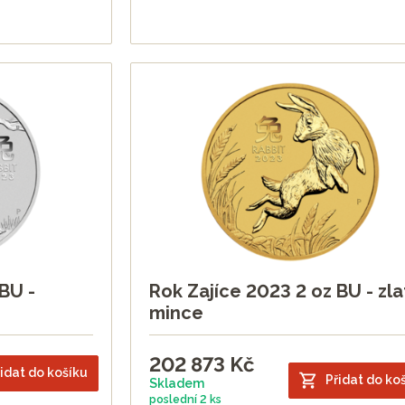
BU -
Rok Zajíce 2023 2 oz BU - zla
mince
202 873
Kč
idat do košíku
Přidat do ko
Skladem
poslední
2 ks