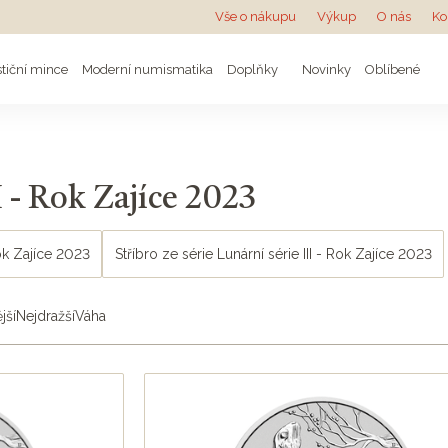
Vše o nákupu
Výkup
O nás
Ko
stiční mince
Moderní numismatika
Doplňky
Novinky
Oblíbené
I - Rok Zajíce 2023
Rok Zajíce 2023
Stříbro ze série Lunární série III - Rok Zajíce 2023
jší
Nejdražší
Váha