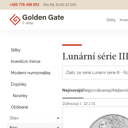
+420 776 448 853
(Po-Pá, 8:00-17:00)
Slitky
Inve
Slitky
Lunární série II
Investiční mince
Zlato ze série Lunární série III - 
Moderní numismatika
Doplňky
Nejnovější
Nejprodávanější
Nejlevně
Novinky
Zobrazuji 1 - 12 z 31
Oblíbené
Stav
Kov