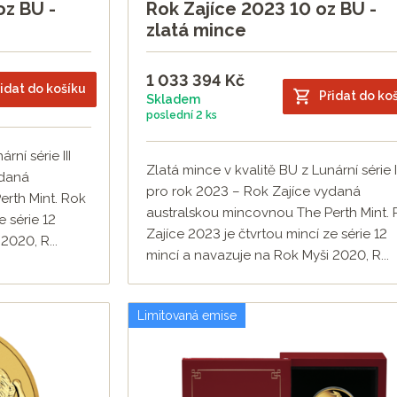
oz BU -
Rok Zajíce 2023 10 oz BU -
zlatá mince
1 033 394
Kč
idat do košíku
Přidat do ko
Skladem
poslední
2 ks
rní série III
Zlatá mince v kvalitě BU z Lunární série II
ydaná
pro rok 2023 – Rok Zajíce vydaná
rth Mint. Rok
australskou mincovnou The Perth Mint.
e série 12
Zajíce 2023 je čtvrtou mincí ze série 12
2020, R...
mincí a navazuje na Rok Myši 2020, R...
Limitovaná emise