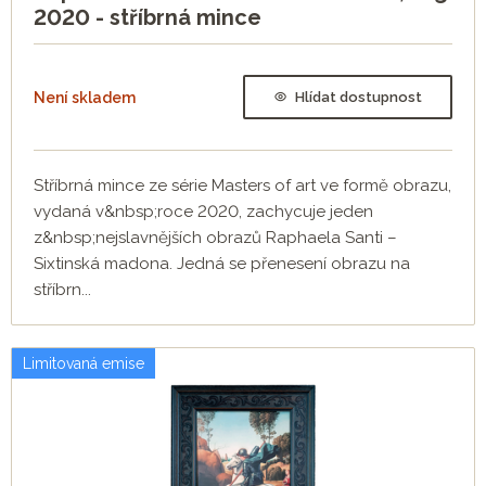
2020 - stříbrná mince
Není skladem
Hlídat dostupnost
Stříbrná mince ze série Masters of art ve formě obrazu,
vydaná v&nbsp;roce 2020, zachycuje jeden
z&nbsp;nejslavnějších obrazů Raphaela Santi –
Sixtinská madona. Jedná se přenesení obrazu na
stříbrn...
Limitovaná emise