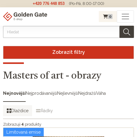
+420 776 448 853
(Po-Pá, 8:00-17:00)
0
Zobrazit filtry
Masters of art - obrazy
Nejnovější
Nejprodávanější
Nejlevnější
Nejdražší
Váha
Dlaždice
Řádky
Zobrazuji
4
produkty
Limitovaná emise