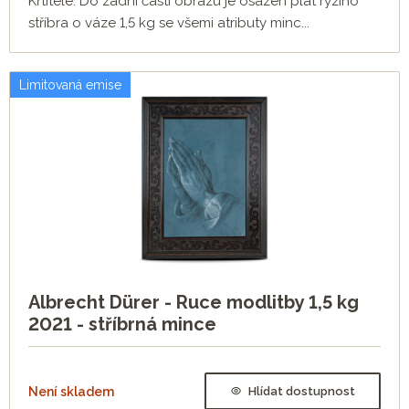
Křtitele. Do zadní části obrazu je osazen plát ryzího
stříbra o váze 1,5 kg se všemi atributy minc...
Limitovaná emise
Albrecht Dürer - Ruce modlitby 1,5 kg
2021 - stříbrná mince
Není skladem
Hlídat dostupnost