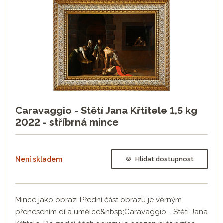
Caravaggio - Stětí Jana Křtitele 1,5 kg
2022 - stříbrná mince
Není skladem
Hlídat dostupnost
Mince jako obraz! Přední část obrazu je věrným
přenesením díla umělce&nbsp;Caravaggio - Stětí Jana