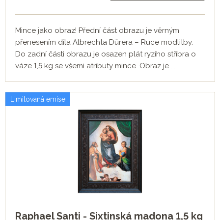
Mince jako obraz! Přední část obrazu je věrným
přenesením díla Albrechta Dürera – Ruce modlitby.
Do zadní části obrazu je osazen plát ryzího stříbra o
váze 1,5 kg se všemi atributy mince. Obraz je ...
Limitovaná emise
Raphael Santi - Sixtinská madona 1,5 kg