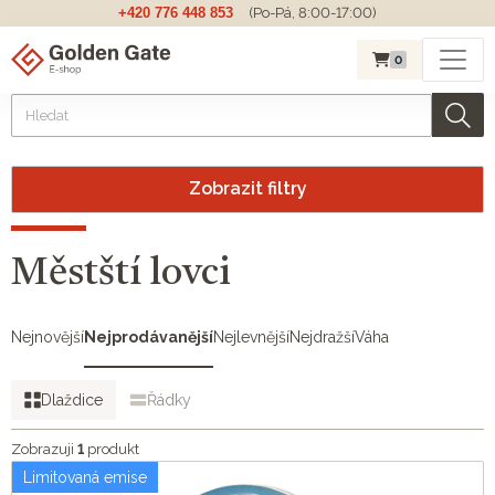
+420 776 448 853
(Po-Pá, 8:00-17:00)
0
Zobrazit filtry
Městští lovci
Nejnovější
Nejprodávanější
Nejlevnější
Nejdražší
Váha
Dlaždice
Řádky
Zobrazuji
1
produkt
Limitovaná emise