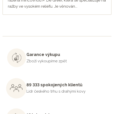
ražená mincovnou P. De Greef, která se specializuje na
ražby ve vysokém reliéfu. Je věnován...
Garance výkupu
Zboží vykoupíme zpět
89 333 spokojených klientů
Lídr českého trhu s drahými kovy