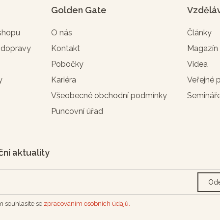
Golden Gate
Vzdělá
-shopu
O nás
Články
 dopravy
Kontakt
Magazí
Pobočky
Videa
y
Kariéra
Veřejné 
Všeobecné obchodní podmínky
Seminář
Puncovní úřad
ční aktuality
Ode
 souhlasíte se
zpracováním osobních údajů.