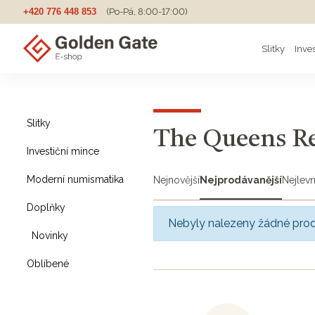
+420 776 448 853
(Po-Pá, 8:00-17:00)
Slitky
Inve
Slitky
The Queens R
Investiční mince
Moderní numismatika
Nejnovější
Nejprodávanější
Nejlevn
Doplňky
Nebyly nalezeny žádné pro
Novinky
Oblíbené