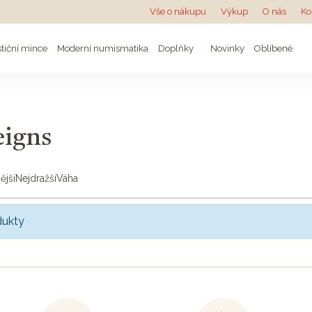
Vše o nákupu
Výkup
O nás
Ko
stiční mince
Moderní numismatika
Doplňky
Novinky
Oblíbené
eigns
ější
Nejdražší
Váha
dukty