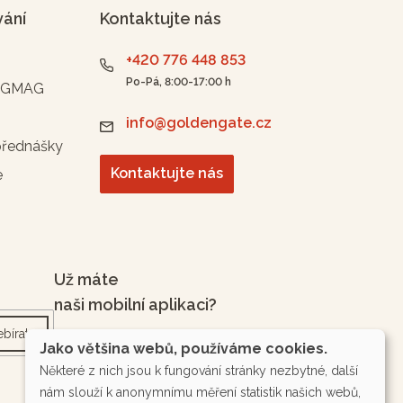
vání
Kontaktujte nás
+420 776 448 853
Po-Pá, 8:00-17:00 h
n GMAG
info@goldengate.cz
přednášky
Kontaktujte nás
e
Už máte
naši mobilní aplikaci?
bírat
Jako většina webů, používáme cookies.
Některé z nich jsou k fungování stránky nezbytné, další
nám slouží k anonymnímu měření statistik našich webů,