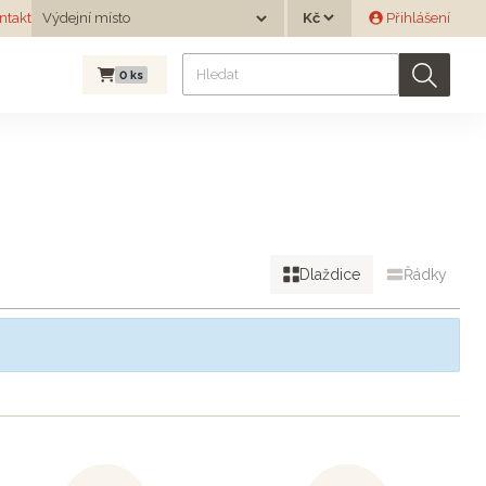
Měna
ntakt
Výdejní místo
Přihlášení
Výdejní místo
0
ks
Dlaždice
Řádky