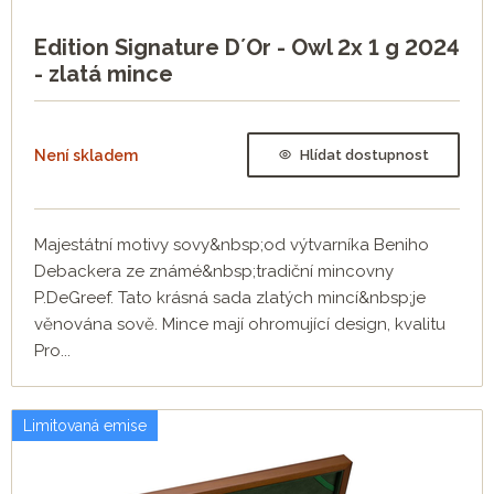
Edition Signature D´Or - Owl 2x 1 g 2024
- zlatá mince
Není skladem
Hlídat dostupnost
Majestátní motivy sovy&nbsp;od výtvarníka Beniho
Debackera ze známé&nbsp;tradiční mincovny
P.DeGreef. Tato krásná sada zlatých mincí&nbsp;je
věnována sově. Mince mají ohromující design, kvalitu
Pro...
Limitovaná emise