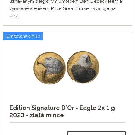
uznávaným belgickým umělcem Beni Debackerem a
vyražené ateliérem P. De Greef. Emise navazuje na
slav...
Limitovaná emise
Edition Signature D´Or - Eagle 2x 1 g
2023 - zlatá mince