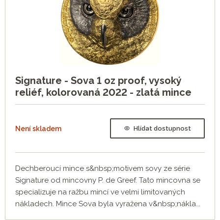
Signature - Sova 1 oz proof, vysoký
reliéf, kolorovaná 2022 - zlatá mince
Není skladem
Hlídat dostupnost
Dechberoucí mince s&nbsp;motivem sovy ze série
Signature od mincovny P. de Greef. Tato mincovna se
specializuje na ražbu mincí ve velmi limitovaných
nákladech. Mince Sova byla vyražena v&nbsp;nákla...