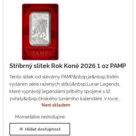
Stříbrný slitek Rok Koně 2026 1 oz PAMP
Tento slitek od slévárny PAMP&nbsp;je&nbsp;třetím
vydáním série ražených slitků&nbsp;Lunar Legends,
které vyprávějí legendární příběhy spojené s 12
zvířaty&nbsp;čínského lunárního kalendáře. V roce...
Není skladem
Momentálně nedostupné
Hlídat dostupnost