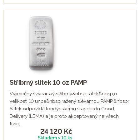
Stříbrný slitek 10 oz PAMP
Výjimečný švýcarský stříbrný&nbsp;slitek&nbsp;o
velikosti 10 unce&nbsp;ražený slévárnou PAMP.&nbsp;
Slitek odpovídá londýnskému standardu Good
Delivery (LBMA) a je proto akceptovaný na všech
trzíc...
24 120
Kč
Skladem > 10 ks