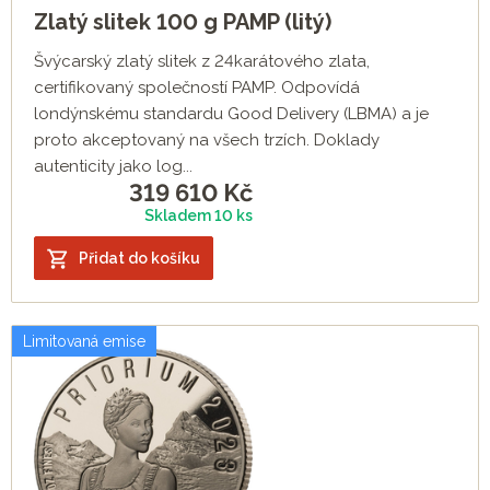
Zlatý slitek 100 g PAMP (litý)
Švýcarský zlatý slitek z 24karátového zlata,
certifikovaný společností PAMP. Odpovídá
londýnskému standardu Good Delivery (LBMA) a je
proto akceptovaný na všech trzích. Doklady
autenticity jako log...
319 610
Kč
Skladem 10 ks
Přidat do košíku
Limitovaná emise