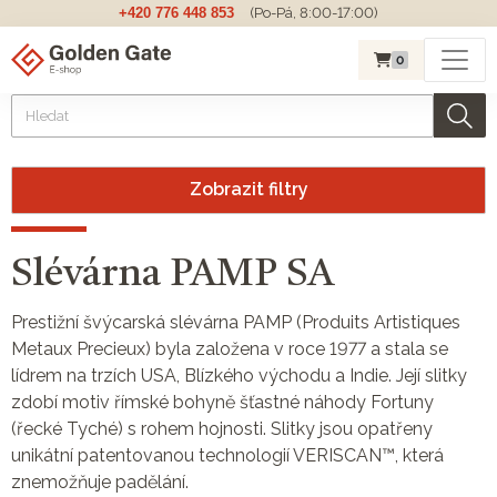
+420 776 448 853
(Po-Pá, 8:00-17:00)
0
Zobrazit filtry
Slévárna PAMP SA
Prestižní švýcarská slévárna PAMP (Produits Artistiques
Metaux Precieux) byla založena v roce 1977 a stala se
lídrem na trzích USA, Blízkého východu a Indie. Její slitky
zdobí motiv římské bohyně šťastné náhody Fortuny
(řecké Tyché) s rohem hojnosti. Slitky jsou opatřeny
unikátní patentovanou technologií VERISCAN™, která
znemožňuje padělání.