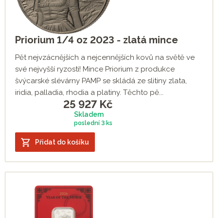
Priorium 1/4 oz 2023 - zlatá mince
Pět nejvzácnějších a nejcennějších kovů na světě ve
své nejvyšší ryzosti! Mince Priorium z produkce
švýcarské slévárny PAMP se skládá ze slitiny zlata,
iridia, palladia, rhodia a platiny. Těchto pě...
25 927
Kč
Skladem
poslední
3 ks
Přidat do košíku