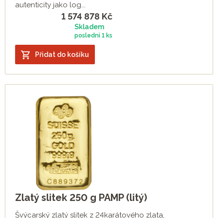
autenticity jako log...
1 574 878
Kč
Skladem
poslední
1 ks
Přidat do košíku
Zlatý slitek 250 g PAMP (litý)
Švýcarský zlatý slitek z 24karátového zlata,