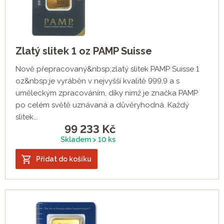
Zlatý slitek 1 oz PAMP Suisse
Nově přepracovaný&nbsp;zlatý slitek PAMP Suisse 1
oz&nbsp;je vyráběn v nejvyšší kvalitě 999,9 a s
uměleckým zpracováním, díky nimž je značka PAMP
po celém světě uznávaná a důvěryhodná. Každý
slitek...
99 233
Kč
Skladem > 10 ks
Přidat do košíku