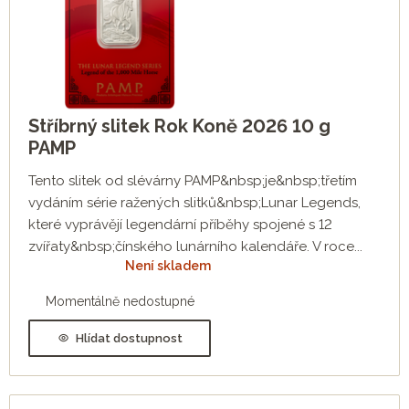
Stříbrný slitek Rok Koně 2026 10 g
PAMP
Tento slitek od slévárny PAMP&nbsp;je&nbsp;třetím
vydáním série ražených slitků&nbsp;Lunar Legends,
které vyprávějí legendární příběhy spojené s 12
zvířaty&nbsp;čínského lunárního kalendáře. V roce...
Není skladem
Momentálně nedostupné
Hlídat dostupnost