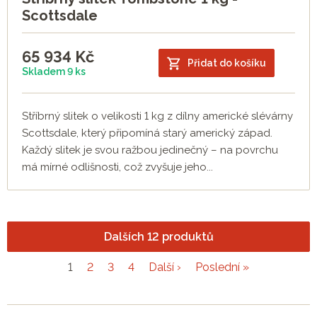
Scottsdale
65 934
Kč
Přidat do košíku
Skladem 9 ks
Stříbrný slitek o velikosti 1 kg z dílny americké slévárny
Scottsdale, který připomíná starý americký západ.
Každý slitek je svou ražbou jedinečný – na povrchu
má mírné odlišnosti, což zvyšuje jeho...
Dalších 12 produktů
1
2
3
4
Další ›
Poslední »