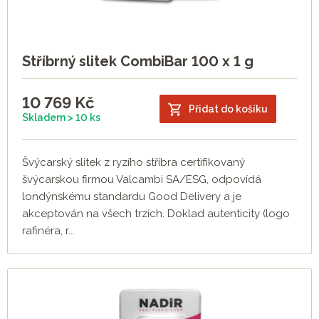
Stříbrný slitek CombiBar 100 x 1 g
10 769
Kč
Přidat do košíku
Skladem > 10 ks
Švýcarský slitek z ryzího stříbra certifikovaný
švýcarskou firmou Valcambi SA/ESG, odpovídá
londýnskému standardu Good Delivery a je
akceptován na všech trzích. Doklad autenticity (logo
rafinéra, r...