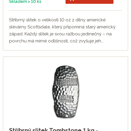
Skladem > 10 ks
Stříbrný slitek o velikosti 10 oz z dílny americké
slévárny Scottsdale, který připomíná starý americký
západ. Každý slitek je svou ražbou jedinečný – na
povrchu má mírné odlišnosti, což zvyšuje jeh...
Stříbrný slitek Tombstone 1 kg -