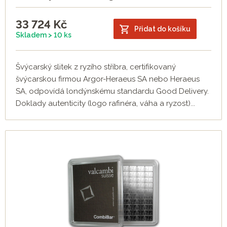
33 724
Kč
Přidat do košíku
Skladem > 10 ks
Švýcarský slitek z ryzího stříbra, certifikovaný
švýcarskou firmou Argor-Heraeus SA nebo Heraeus
SA, odpovídá londýnskému standardu Good Delivery.
Doklady autenticity (logo rafinéra, váha a ryzost)...