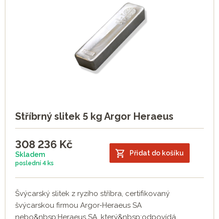
Stříbrný slitek 5 kg Argor Heraeus
308 236
Kč
Přidat do košíku
Skladem
poslední
4 ks
Švýcarský slitek z ryzího stříbra, certifikovaný
švýcarskou firmou Argor-Heraeus SA
nebo&nbsp;Heraeus SA, který&nbsp;odpovídá