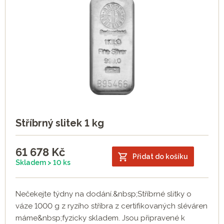
Stříbrný slitek 1 kg
61 678
Kč
Přidat do košíku
Skladem > 10 ks
Nečekejte týdny na dodání.&nbsp;Stříbrné slitky o
váze 1000 g z ryzího stříbra z certifikovaných sléváren
máme&nbsp;fyzicky skladem. Jsou připravené k