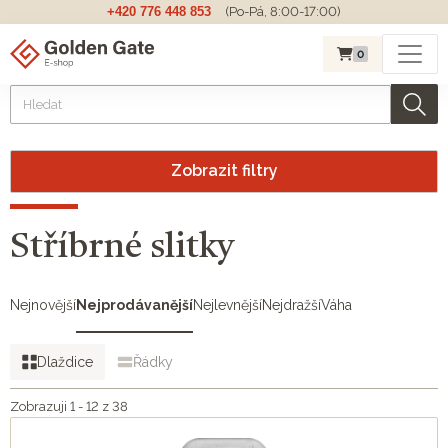
+420 776 448 853
(Po-Pá, 8:00-17:00)
0
Zobrazit filtry
Stříbrné slitky
Nejnovější
Nejprodávanější
Nejlevnější
Nejdražší
Váha
Dlaždice
Řádky
Zobrazuji 1 - 12 z 38