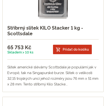
Stříbrný slitek KILO Stacker 1 kg -
Scottsdale
65 753
Kč
Přidat do košíku
Skladem > 10 ks
Slitek americké slévárny Scottsdale je populární jak v
Evropě, tak na Singapurské burze. Slitek o velikosti
32,15 trojských uncí jehož rozměry jsou 76 mm x 51 mm
x 28 mm. Tento stříbrný Kilo Stacke...