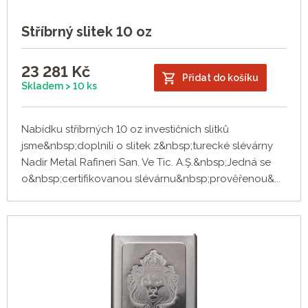
Stříbrný slitek 10 oz
23 281
Kč
Přidat do košíku
Skladem > 10 ks
Nabídku stříbrných 10 oz investičních slitků
jsme&nbsp;doplnili o slitek z&nbsp;turecké slévárny
Nadir Metal Rafineri San. Ve Tic. A.Ş.&nbsp;Jedná se
o&nbsp;certifikovanou slévárnu&nbsp;prověřenou&...