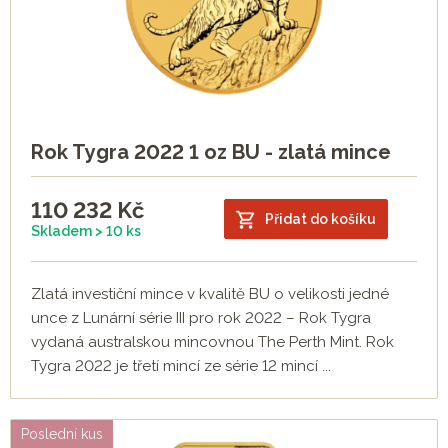
Rok Tygra 2022 1 oz BU - zlatá mince
110 232
Kč
Přidat do košíku
Skladem > 10 ks
Zlatá investiční mince v kvalitě BU o velikosti jedné
unce z Lunární série III pro rok 2022 – Rok Tygra
vydaná australskou mincovnou The Perth Mint. Rok
Tygra 2022 je třetí mincí ze série 12 mincí ...
Poslední kus