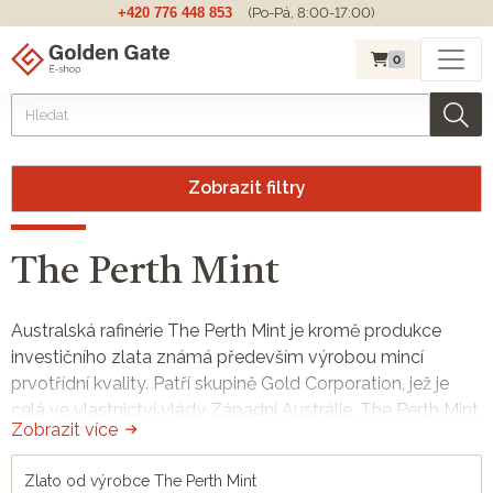
+420 776 448 853
(Po-Pá, 8:00-17:00)
0
Zobrazit filtry
The Perth Mint
Australská rafinérie The Perth Mint je kromě produkce
investičního zlata známá především výrobou mincí
prvotřídní kvality. Patří skupině Gold Corporation, jež je
celá ve vlastnictví vlády Západní Austrálie. The Perth Mint
Zobrazit více
je významným dodavatelem polotovarů z drahých kovů
pro jiné mincovny. Řadí se do
elitní skupiny světových
Zlato od výrobce The Perth Mint
mincoven
, jejichž
mince či slitky z ryzího zlata
,
stříbra
,