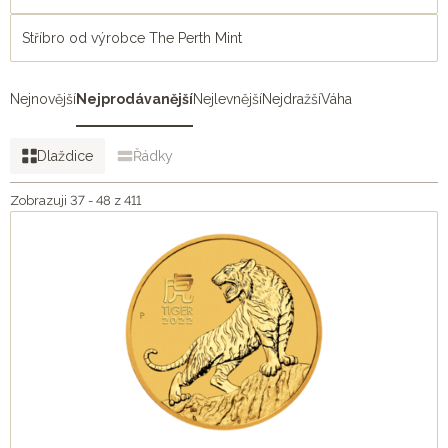
platiny a paládia jsou zcela důvěryhodné a
Stříbro od výrobce The Perth Mint
obchodovatelné kdekoliv na světě
. Roční produkce
činí 300 tun zlata a 250 tun stříbra.
Nejnovější
Nejprodávanější
Nejlevnější
Nejdražší
Váha
Dlaždice
Řádky
Zobrazuji 37 - 48 z 411