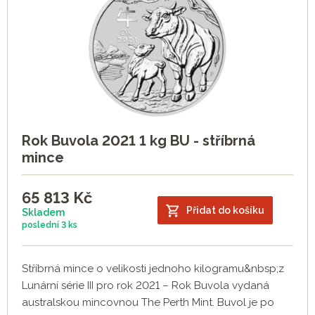
Rok Buvola 2021 1 kg BU - stříbrná
mince
65 813
Kč
Přidat do košíku
Skladem
poslední
3 ks
Stříbrná mince o velikosti jednoho kilogramu&nbsp;z
Lunární série III pro rok 2021 – Rok Buvola vydaná
australskou mincovnou The Perth Mint. Buvol je po