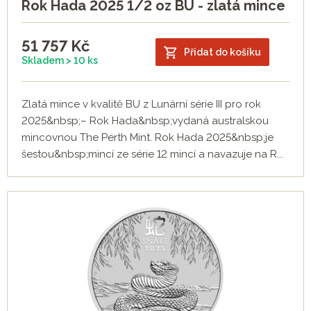
Rok Hada 2025 1/2 oz BU - zlatá mince
51 757
Kč
Přidat do košíku
Skladem > 10 ks
Zlatá mince v kvalitě BU z Lunární série III pro rok
2025&nbsp;– Rok Hada&nbsp;vydaná australskou
mincovnou The Perth Mint. Rok Hada 2025&nbsp;je
šestou&nbsp;mincí ze série 12 mincí a navazuje na R...