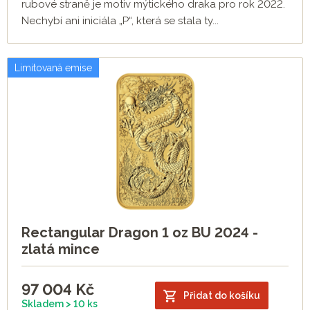
rubové straně je motiv mýtického draka pro rok 2022.
Nechybí ani iniciála „P“, která se stala ty...
Limitovaná emise
Rectangular Dragon 1 oz BU 2024 -
zlatá mince
97 004
Kč
Přidat do košíku
Skladem > 10 ks