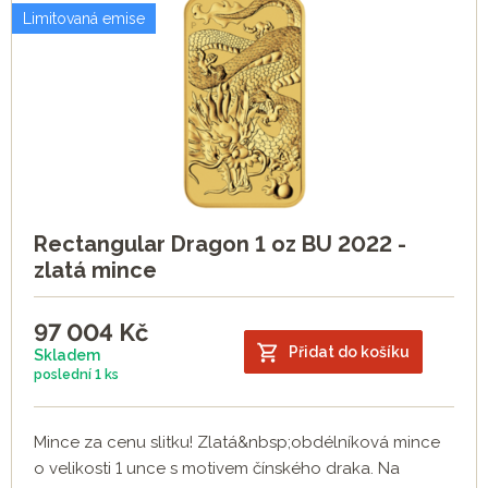
Limitovaná emise
Rectangular Dragon 1 oz BU 2022 -
zlatá mince
97 004
Kč
Přidat do košíku
Skladem
poslední
1 ks
Mince za cenu slitku! Zlatá&nbsp;obdélníková mince
o velikosti 1 unce s motivem čínského draka. Na