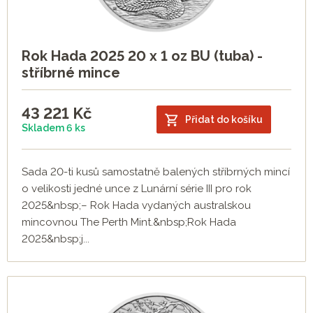
Rok Hada 2025 20 x 1 oz BU (tuba) -
stříbrné mince
43 221
Kč
Přidat do košíku
Skladem 6 ks
Sada 20-ti kusů samostatně balených stříbrných mincí
o velikosti jedné unce z Lunární série III pro rok
2025&nbsp;– Rok Hada vydaných australskou
mincovnou The Perth Mint.&nbsp;Rok Hada
2025&nbsp;j...