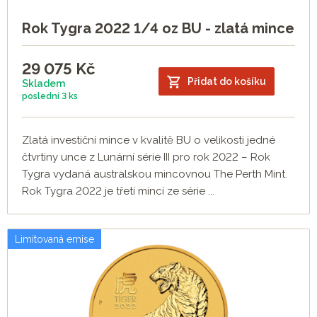
Rok Tygra 2022 1/4 oz BU - zlatá mince
29 075
Kč
Přidat do košíku
Skladem
poslední
3 ks
Zlatá investiční mince v kvalitě BU o velikosti jedné
čtvrtiny unce z Lunární série III pro rok 2022 – Rok
Tygra vydaná australskou mincovnou The Perth Mint.
Rok Tygra 2022 je třetí mincí ze série ...
Limitovaná emise