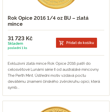
Rok Opice 2016 1/4 oz BU – zlatá
mince
31 723
Kč
Přidat do košíku
Skladem
poslední
1 ks
Exkluzivní zlatá mince Rok Opice 2016 patří do
celosvětové Lunární série II od australské mincovny
The Perth Mint. Ústřední motiv vzdává poctu
devátému znamení čínského zvěrokruhu opici, která
symb...