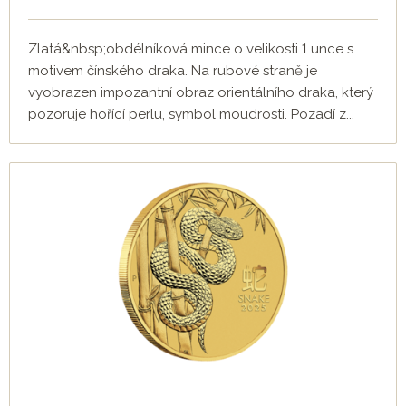
Zlatá&nbsp;obdélníková mince o velikosti 1 unce s
motivem čínského draka. Na rubové straně je
vyobrazen impozantní obraz orientálního draka, který
pozoruje hořící perlu, symbol moudrosti. Pozadí z...