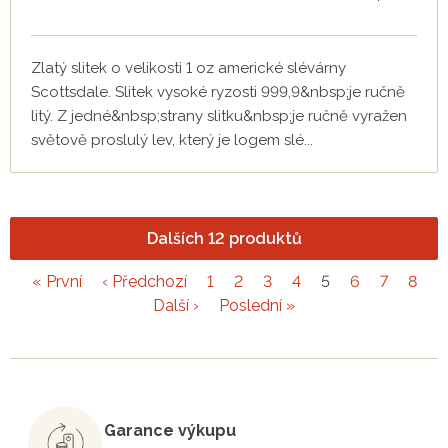
Zlatý slitek o velikosti 1 oz americké slévárny
Scottsdale. Slitek vysoké ryzosti 999,9&nbsp;je ručně
litý. Z jedné&nbsp;strany slitku&nbsp;je ručně vyražen
světově proslulý lev, který je logem slé...
Dalších 12 produktů
« První
‹ Předchozí
1
2
3
4
5
6
7
8
Další ›
Poslední »
Garance výkupu