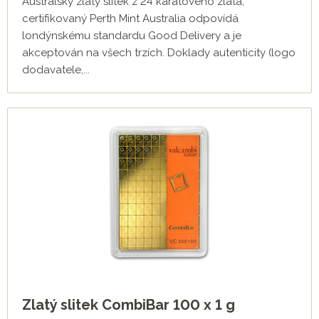
Australský zlatý slitek z 24 karátového zlata,
certifikovaný Perth Mint Australia odpovídá
londýnskému standardu Good Delivery a je
akceptován na všech trzích. Doklady autenticity (logo
dodavatele,...
Zlatý slitek CombiBar 100 x 1 g