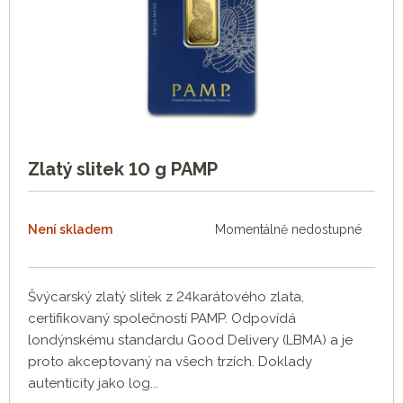
mince obdrží v případě, že požádá o její výměnu u
centrální banky, tedy emitenta dané mince, jež garantuje
zpětný výkup mincí. Nejedná se však o prodejní cenu, ta
bývá řádově vyšší a zohledňuje hodnotu obsaženého
drahého kovu, kvalitu zpracování a emisní náklad, v jakém
byla mince vyražena. Mince mívají o něco vyšší cenu než
slitky vzhledem k jejich umělecké a sběratelské hodnotě.
Zlatý slitek 10 g PAMP
Díky tomu však mohou na hodnotě růst rychleji než
samotná cena kovu. Dobrým příkladem je Lunární série.
Není skladem
Momentálně nedostupné
Švýcarský zlatý slitek z 24karátového zlata,
certifikovaný společností PAMP. Odpovídá
londýnskému standardu Good Delivery (LBMA) a je
proto akceptovaný na všech trzích. Doklady
autenticity jako log...