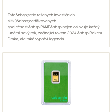
Tato&nbsp;série ražených investičních
slitků&nbsp;certifikovaných
společností&nbsp;PAMP&nbsp;nejen oslavuje každý
lunární nový rok, začínající rokem 2024,&nbsp;Rokem
Draka, ale také vypráví legendá...