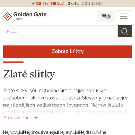
+420 776 448 853
(Po-Pá, 8:00-17:00)
0
Zobrazit filtry
Zlaté slitky
Zlaté slitky jsou nejběžnějším a nejjednodušším
způsobem, jak investovat do zlata. Slévárny je nabízejí
v
nejrůznějších velikostech i tvarech
. Nejmenší zlaté
cihličky je u nás možné zakoupit už od
jednoho gramu
, ty
Zobrazit více
největší váží i
jeden kilogram
. Největší výběr poskytují
slévárny
Argor-Heraeus
,
Valcambi
a
The Perth Mint
. A jaké
Nejnovější
Nejprodávanější
Nejlevnější
Nejdražší
Váha
slitky jsou
ty pravé pro vás?
Čtěte dále.