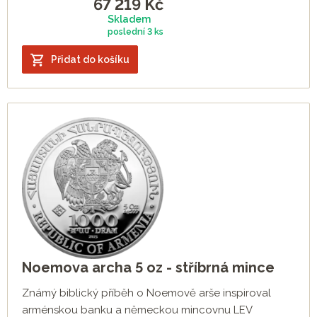
67 219
Kč
Skladem
poslední
3 ks
Přidat do košíku
Noemova archa 5 oz - stříbrná mince
Známý biblický příběh o Noemově arše inspiroval
arménskou banku a německou mincovnu LEV