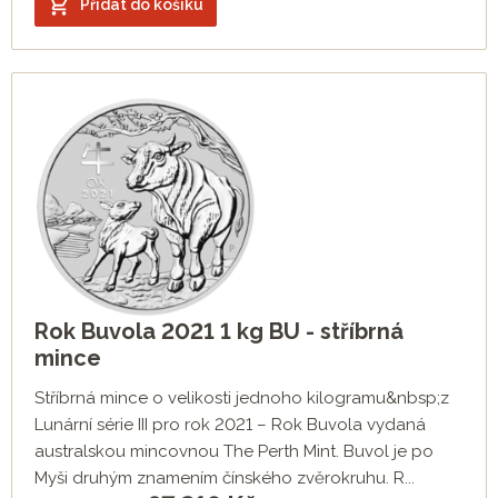
Přidat do košíku
Rok Buvola 2021 1 kg BU - stříbrná
mince
Stříbrná mince o velikosti jednoho kilogramu&nbsp;z
Lunární série III pro rok 2021 – Rok Buvola vydaná
australskou mincovnou The Perth Mint. Buvol je po
Myši druhým znamením čínského zvěrokruhu. R...