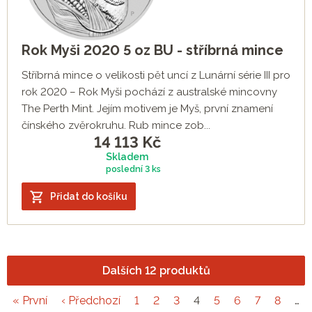
Rok Myši 2020 5 oz BU - stříbrná mince
Stříbrná mince o velikosti pět uncí z Lunární série III pro
rok 2020 – Rok Myši pochází z australské mincovny
The Perth Mint. Jejím motivem je Myš, první znamení
čínského zvěrokruhu. Rub mince zob...
14 113
Kč
Skladem
poslední
3 ks
Přidat do košíku
Dalších 12 produktů
« První
‹ Předchozí
1
2
3
4
5
6
7
8
…