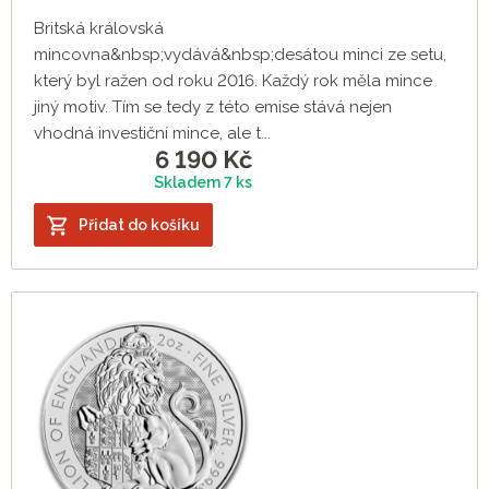
Britská královská
mincovna&nbsp;vydává&nbsp;desátou minci ze setu,
který byl ražen od roku 2016. Každý rok měla mince
jiný motiv. Tím se tedy z této emise stává nejen
vhodná investiční mince, ale t...
6 190
Kč
Skladem 7 ks
Přidat do košíku