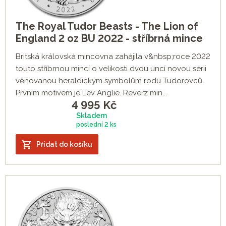
The Royal Tudor Beasts - The Lion of
England 2 oz BU 2022 - stříbrná mince
Britská královská mincovna zahájila v&nbsp;roce 2022
touto stříbrnou mincí o velikosti dvou uncí novou sérii
věnovanou heraldickým symbolům rodu Tudorovců.
Prvním motivem je Lev Anglie. Reverz min...
4 995
Kč
Skladem
poslední
2 ks
Přidat do košíku