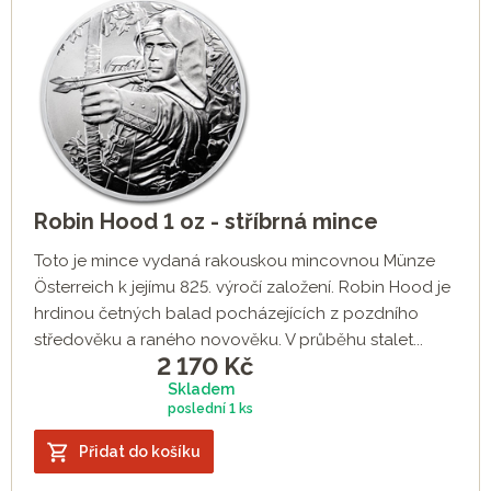
Robin Hood 1 oz - stříbrná mince
Toto je mince vydaná rakouskou mincovnou Münze
Österreich k jejímu 825. výročí založení. Robin Hood je
hrdinou četných balad pocházejících z pozdního
středověku a raného novověku. V průběhu stalet...
2 170
Kč
Skladem
poslední
1 ks
Přidat do košíku