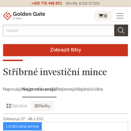
+420 776 448 853
(Po-Pá, 8:00-17:00)
0
Zobrazit filtry
Stříbrné investiční mince
Nejnovější
Nejprodávanější
Nejlevnější
Nejdražší
Váha
Dlaždice
Řádky
Zobrazuji 37 - 48 z 202
Limitovaná emise