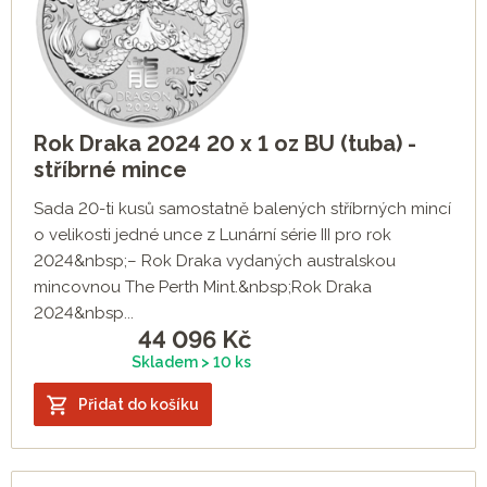
Rok Draka 2024 20 x 1 oz BU (tuba) -
stříbrné mince
Sada 20-ti kusů samostatně balených stříbrných mincí
o velikosti jedné unce z Lunární série III pro rok
2024&nbsp;– Rok Draka vydaných australskou
mincovnou The Perth Mint.&nbsp;Rok Draka
2024&nbsp...
44 096
Kč
Skladem > 10 ks
Přidat do košíku