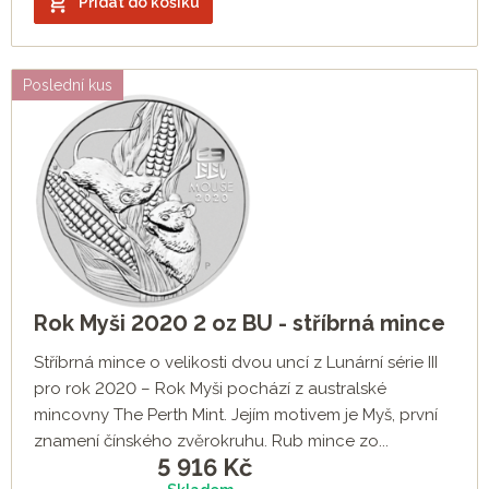
Přidat do košíku
Poslední kus
Rok Myši 2020 2 oz BU - stříbrná mince
Stříbrná mince o velikosti dvou uncí z Lunární série III
pro rok 2020 – Rok Myši pochází z australské
mincovny The Perth Mint. Jejím motivem je Myš, první
znamení čínského zvěrokruhu. Rub mince zo...
5 916
Kč