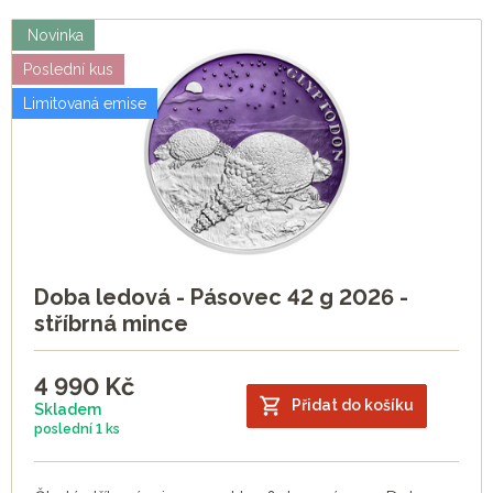
Novinka
Poslední kus
Limitovaná emise
Doba ledová - Pásovec 42 g 2026 -
stříbrná mince
4 990
Kč
Přidat do košíku
Skladem
poslední
1 ks