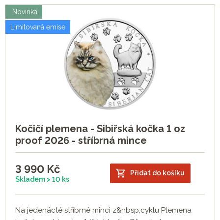
Novinka
Limitovaná emise
Kočičí plemena - Sibiřská kočka 1 oz
proof 2026 - stříbrná mince
3 990
Kč
Přidat do košíku
Skladem > 10 ks
Na jedenácté stříbrné minci z&nbsp;cyklu Plemena