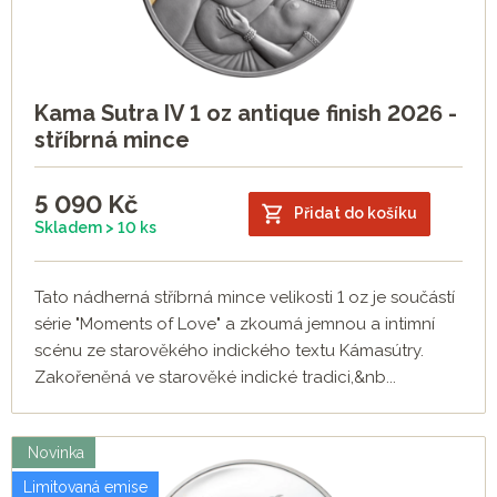
Kama Sutra IV 1 oz antique finish 2026 -
stříbrná mince
5 090
Kč
Přidat do košíku
Skladem > 10 ks
Tato nádherná stříbrná mince velikosti 1 oz je součástí
série "Moments of Love" a zkoumá jemnou a intimní
scénu ze starověkého indického textu Kámasútry.
Zakořeněná ve starověké indické tradici,&nb...
Novinka
Limitovaná emise