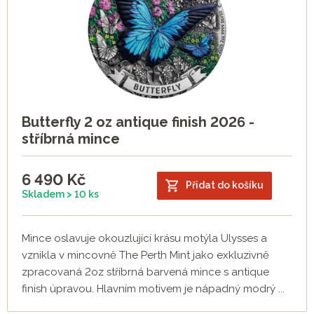
Butterfly 2 oz antique finish 2026 -
stříbrná mince
6 490
Kč
Přidat do košíku
Skladem > 10 ks
Mince oslavuje okouzlující krásu motýla Ulysses a
vznikla v mincovně The Perth Mint jako exkluzivně
zpracovaná 2oz stříbrná barvená mince s antique
finish úpravou. Hlavním motivem je nápadný modrý ...