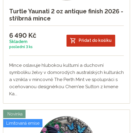
Turtle Yaunati 2 oz antique finish 2026 -
stříbrná mince
6 490
Kč
Přidat do košíku
Skladem
poslední
3 ks
Mince oslavuje hlubokou kulturní a duchovní
symboliku želvy v domorodých australských kulturách
a vznikla v mincovně The Perth Mint ve spolupráci s
oceňovanou designérkou Chern'ee Sutton z kmene
Ka...
Novinka
Limitovaná emise