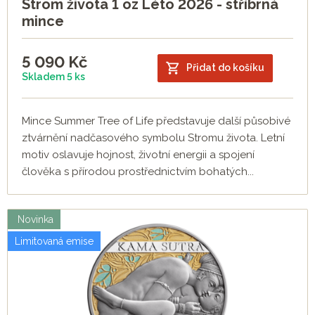
Strom života 1 oz Léto 2026 - stříbrná
mince
5 090
Kč
Přidat do košíku
Skladem 5 ks
Mince Summer Tree of Life představuje další působivé
ztvárnění nadčasového symbolu Stromu života. Letní
motiv oslavuje hojnost, životní energii a spojení
člověka s přírodou prostřednictvím bohatých...
Novinka
Limitovaná emise