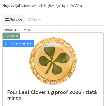
Nejnovější
Nejprodávanější
Nejlevnější
Nejdražší
Váha
Dlaždice
Řádky
Zobrazuji 1 - 12 z 1117
Novinka
Limitovaná emise
Four Leaf Clover 1 g proof 2026 - zlatá
mince