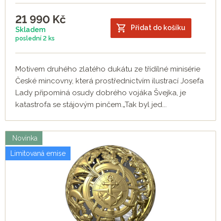
21 990
Kč
Přidat do košíku
Skladem
poslední
2 ks
Motivem druhého zlatého dukátu ze třídílné minisérie
České mincovny, která prostřednictvím ilustrací Josefa
Lady připomíná osudy dobrého vojáka Švejka, je
katastrofa se stájovým pinčem.„Tak byl jed...
Novinka
Limitovaná emise