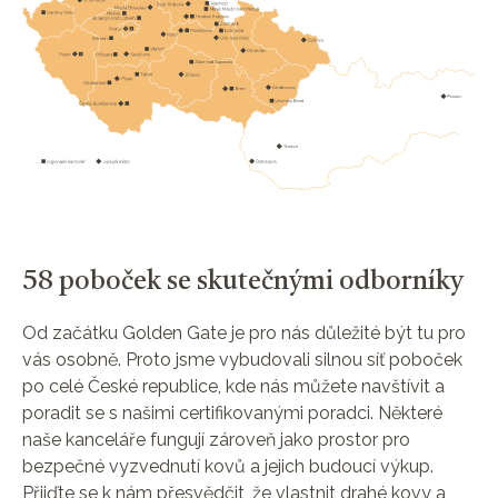
58 poboček se skutečnými odborníky
Od začátku Golden Gate je pro nás důležité být tu pro
vás osobně. Proto jsme vybudovali silnou síť poboček
po celé České republice, kde nás můžete navštívit a
poradit se s našimi certifikovanými poradci. Některé
naše kanceláře fungují zároveň jako prostor pro
bezpečné vyzvednutí kovů a jejich budoucí výkup.
Přijďte se k nám přesvědčit, že vlastnit drahé kovy a