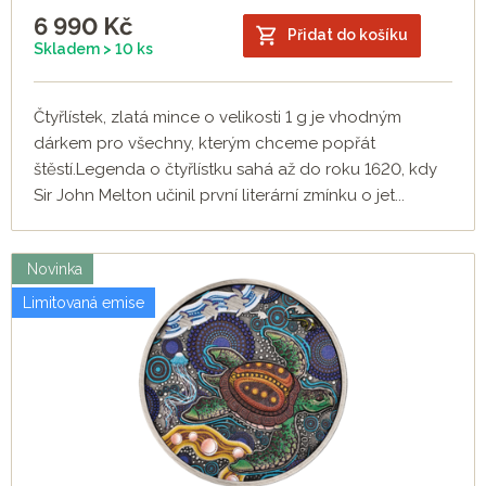
6 990
Kč
Přidat do košíku
Skladem > 10 ks
Čtyřlístek, zlatá mince o velikosti 1 g je vhodným
dárkem pro všechny, kterým chceme popřát
štěstí.Legenda o čtyřlístku sahá až do roku 1620, kdy
Sir John Melton učinil první literární zmínku o jet...
Novinka
Limitovaná emise