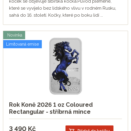
koček se objevuje sibiřská kočka.Původ plemene,
které se vyvíjelo bez lidského vlivu v rodném Rusku,
sahá do 16. století. Kočky, které po boku lidí ...
Novinka
Limitovaná emise
Rok Koně 2026 1 oz Coloured
Rectangular - stříbrná mince
3 490
Kč