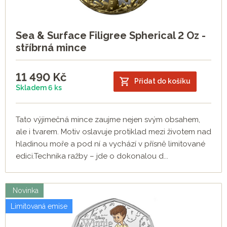
Sea & Surface Filigree Spherical 2 Oz -
stříbrná mince
11 490
Kč
Přidat do košíku
Skladem 6 ks
Tato výjimečná mince zaujme nejen svým obsahem,
ale i tvarem. Motiv oslavuje protiklad mezi životem nad
hladinou moře a pod ní a vychází v přísně limitované
edici.Technika ražby – jde o dokonalou d...
Novinka
Limitovaná emise