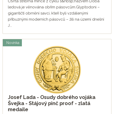
Čtvrtá stříbrná mince z cyklu s&nbsp;názvem Doba
ledová je věnována obřím pásovcům.Glyptodoni –
gigantičtí obrnění savci, kteří byli vzdálenými
příbuznými moderních pásovců – žili na území dnešní
J...
Novinka
Josef Lada - Osudy dobrého vojáka
Švejka - Stájový pinč proof - zlatá
medaile