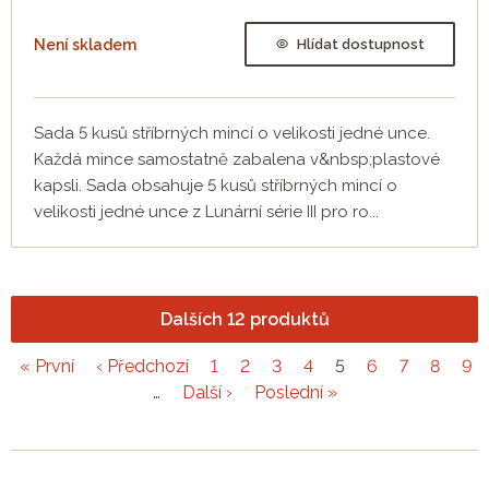
Není skladem
Hlídat dostupnost
Sada 5 kusů stříbrných mincí o velikosti jedné unce.
Každá mince samostatně zabalena v&nbsp;plastové
kapsli. Sada obsahuje 5 kusů stříbrných mincí o
velikosti jedné unce z Lunární série III pro ro...
Dalších 12 produktů
« První
‹ Předchozí
1
2
3
4
5
6
7
8
9
…
Další ›
Poslední »