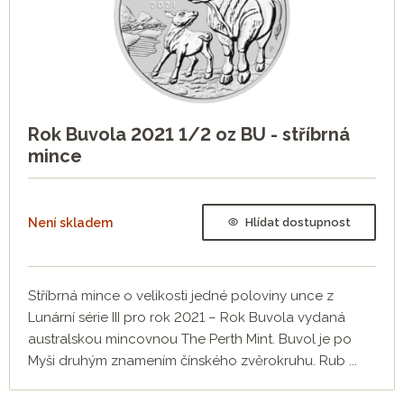
9. mince - Rok Opice 2028
10. mince - Rok Kohouta 2029
11. mince - Rok Psa 2030
12. mince - Rok Vepře 2031
Rok Buvola 2021 1/2 oz BU - stříbrná
mince
Není skladem
Hlídat dostupnost
Stříbrná mince o velikosti jedné poloviny unce z
Lunární série III pro rok 2021 – Rok Buvola vydaná
australskou mincovnou The Perth Mint. Buvol je po
Myši druhým znamením čínského zvěrokruhu. Rub ...