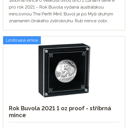
Stříbrná mince o velikosti dvou uncí z Lunární série III
pro rok 2021 – Rok Buvola vydaná australskou
mincovnou The Perth Mint. Buvol je po Myši druhým
znamením čínského zvěrokruhu. Rub mince zobr...
Limitovaná emise
Rok Buvola 2021 1 oz proof - stříbrná
mince