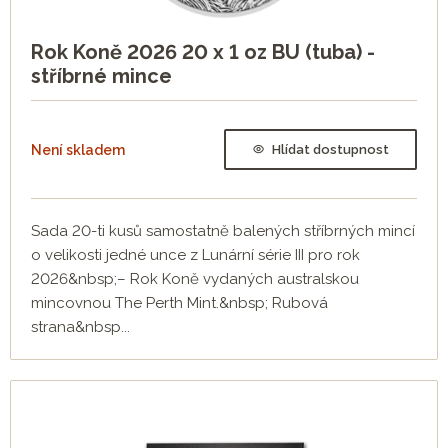
Rok Koně 2026 20 x 1 oz BU (tuba) -
stříbrné mince
Není skladem
Hlídat dostupnost
Sada 20-ti kusů samostatně balených stříbrných mincí
o velikosti jedné unce z Lunární série III pro rok
2026&nbsp;– Rok Koně vydaných australskou
mincovnou The Perth Mint.&nbsp; Rubová
strana&nbsp...