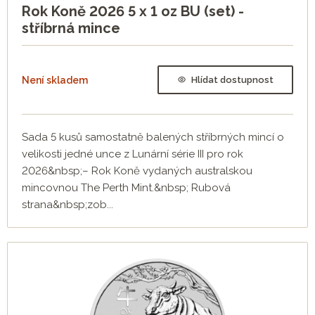
mincí. Doporučujeme zakoupit vždy od každé mince více
Rok Koně 2026 5 x 1 oz BU (set) -
kusů, jednu do vlastní sbírky, další pro své blízké nebo pro
stříbrná mince
případ pozdějšího prodeje. Pokud má člověk jen jednu
sadu, bývá mu později líto ji prodat, přestože velmi
zhodnotí. Proto je dobré mít pár jednotek kusů navíc.
Není skladem
Hlídat dostupnost
Mince z Lunární série III
1. mince - Rok Myši 2020
Sada 5 kusů samostatně balených stříbrných mincí o
velikosti jedné unce z Lunární série III pro rok
2. mince - Rok Buvola 2021
2026&nbsp;– Rok Koně vydaných australskou
3. mince - Rok Tygra 2022
mincovnou The Perth Mint.&nbsp; Rubová
strana&nbsp;zob...
4. mince - Rok Zajíce 2023
5. mince - Rok Draka 2024
6. mince - Rok Hada 2025
7. mince - Rok Koně 2026
8. mince - Rok Kozy 2027