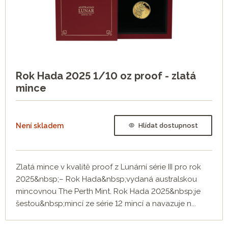
Rok Hada 2025 1/10 oz proof - zlatá
mince
Není skladem
Hlídat dostupnost
Zlatá mince v kvalitě proof z Lunární série III pro rok
2025&nbsp;– Rok Hada&nbsp;vydaná australskou
mincovnou The Perth Mint. Rok Hada 2025&nbsp;je
šestou&nbsp;mincí ze série 12 mincí a navazuje n...