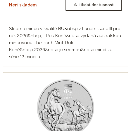
Není skladem
Hlídat dostupnost
Stříbrná mince v kvalitě BU&nbsp;z Lunární série III pro
rok 2026&nbsp;– Rok Koně&nbsp;vydaná australskou
mincovnou The Perth Mint. Rok
Koně&nbsp;2026&nbsp;je sedmou&nbsp;mincí ze
série 12 mincí a ...