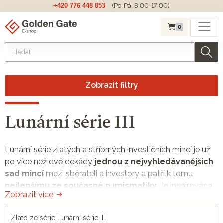
+420 776 448 853
(Po-Pá, 8:00-17:00)
0
Zobrazit filtry
Lunární série III
Lunární série zlatých a stříbrných investičních mincí je už
po více než dvě dekády
jednou z nejvyhledávanějších
sad mincí
mezi sběrateli a investory a patří k tomu
nejlepšímu ze současné numismatiky
. Je inspirována
Zobrazit více
dvanáctiletým cyklem čínského kalendáře. Mincovna
The
Perth Mint
vydá každý rok mince s jedním motivem
Zlato ze série Lunární série III
znamení čínského zvěrokruhu, který tvoří 12 zvířat v