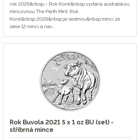
rok 2026&nbsp;– Rok Koně&nbsp;vydaná australskou
mincovnou The Perth Mint. Rok
Koně&nbsp;2026&nbsp;je sedmou&nbsp;mincí ze
série 12 mincí a nav...
Rok Buvola 2021 5 x 1 oz BU (set) -
stříbrná mince