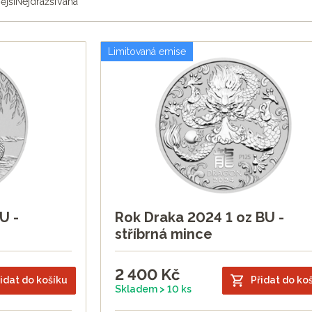
ější
Nejdražší
Váha
a
The Perth Mint
v roce 2019 navázala na obrovský úspěch Lunárn
zakoupit vždy od každé mince více kusů, jednu do vlastní sbí
Limitovaná emise
dnu sadu, bývá mu později líto ji prodat, přestože velmi zhod
 III
U -
Rok Draka 2024 1 oz BU -
stříbrná mince
2 400
Kč
idat do košíku
Přidat do ko
Skladem > 10 ks