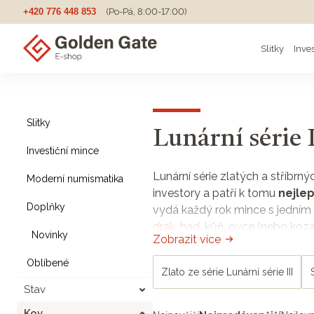
+420 776 448 853
(Po-Pá, 8:00-17:00)
Slitky
Inve
Slitky
Lunární série 
Investiční mince
Lunární série zlatých a stříbrn
Moderní numismatika
investory a patří k tomu
nejle
Doplňky
vydá každý rok mince s jedním 
drak
,
had
, kůň, ovce (nebo koza
Novinky
Zobrazit více
designem
od nejlepších svět
Oblíbené
Cena mincí z Lunární série se
Zlato ze série Lunární série III
kusů,
jejich cena v čase ros
Stav
sběratele ale i ty, kdo se v da
Kov