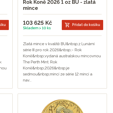
Rok Koně 2026 1 oz BU - zlatá
mince
103 625
Kč
šíku
Přidat do košíku
Skladem > 10 ks
Zlatá mince v kvalitě BU&nbsp;z Lunární
série III pro rok 2026&nbsp;– Rok
Koně&nbsp;vydaná australskou mincovnou
k
The Perth Mint. Rok
vnou
Koně&nbsp;2026&nbsp;je
sedmou&nbsp;mincí ze série 12 mincí a
nav...