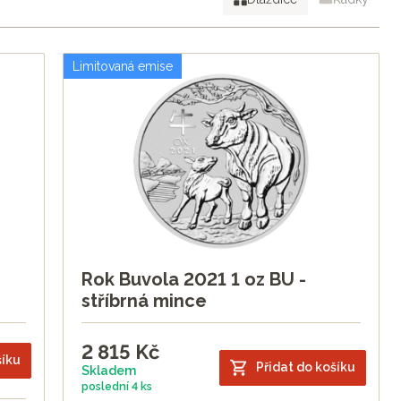
í série I a II a začala vydávat již třetí sérii zlatých a
rky, další pro své blízké nebo pro případ pozdějšího
Limitovaná emise
notí. Proto je dobré mít pár jednotek kusů navíc.
Rok Buvola 2021 1 oz BU -
stříbrná mince
2 815
Kč
šíku
Přidat do košíku
Skladem
poslední
4 ks