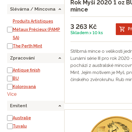
Rok Myši 2020 1 oz BU
mince
Slévárna / Mincovna
Produits Artistiques
3 263
Kč
Př
Métaux Précieux (PAMP
Skladem > 10 ks
SA)
The Perth Mint
Stříbrná mince o velikosti je
Zpracování
Lunární série III pro rok 2020
pochází z australské mincovn
Antique finish
Mint. Jejím motivem je Myš, p
BU
čínského zvěrokruhu. Rub min
Kolorovaná
Více
Emitent
Australie
Tuvalu