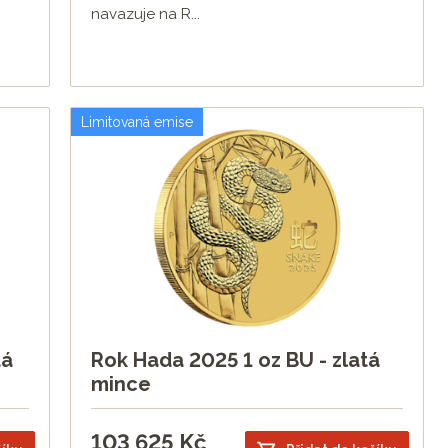
navazuje na R...
Limitovaná emise
tá
Rok Hada 2025 1 oz BU - zlatá
mince
103 625
Kč