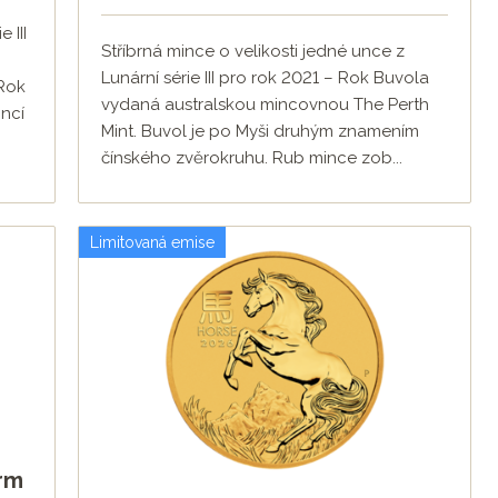
 III
Stříbrná mince o velikosti jedné unce z
Lunární série III pro rok 2021 – Rok Buvola
 Rok
vydaná australskou mincovnou The Perth
incí
Mint. Buvol je po Myši druhým znamením
čínského zvěrokruhu. Rub mince zob...
Limitovaná emise
rm