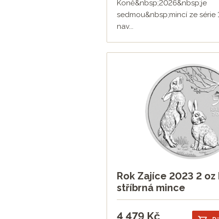
Koně&nbsp;2026&nbsp;je
sedmou&nbsp;mincí ze série 1
nav...
Rok Zajíce 2023 2 oz 
stříbrná mince
4 479
Kč