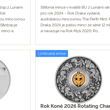
bsp;z Lunární
Stříbrná mince v kvalitě BU z Lunární série
29
 Rok
pro rok 2024 – Rok Draka vydaná
kou mincovnou
australskou mincovnou The Perth Mint.
25&nbsp;je
Draka 2024 je pátou mincí ze série 12 m
 mincí a
a navazuje na Rok Myši 2020, Ro...
Limitovaná emise
Rok Koně 2026 Rotating Cha