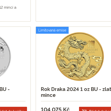
2 mincí a
Limitovaná emise
BU -
Rok Draka 2024 1 oz BU - zla
mince
104 075
Kč