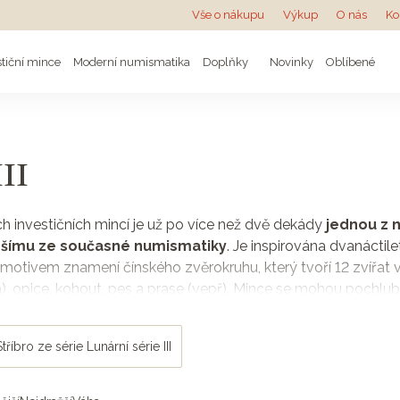
Vše o nákupu
Výkup
O nás
Ko
stiční mince
Moderní numismatika
Doplňky
Novinky
Oblíbené
III
ých investičních mincí je už po více než dvě dekády
jednou z 
pšímu ze současné numismatiky
. Je inspirována dvanácti
motivem znamení čínského zvěrokruhu, který tvoří 12 zvířat v
), opice, kohout, pes a prase (vepř). Mince se mohou pochlubi
ových návrhářů.
 pohybuje blízko cen investičních mincí a slitků. Avšak vzh
Stříbro ze série Lunární série III
te
a brzy
výrazně převyšuje cenu kovu
. Mince jsou navíc o
ném znamení narodili, nebo teprve narodí. Zlatá nebo stříbrná 