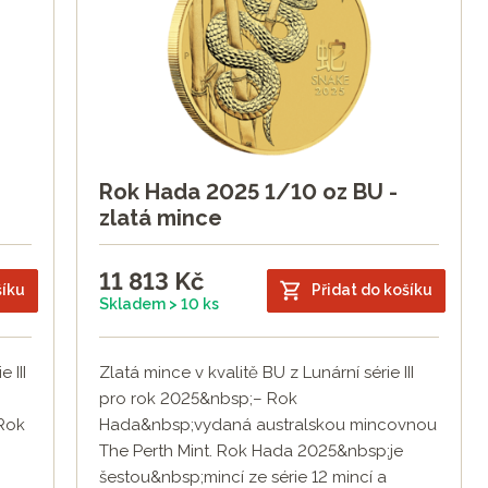
Rok Hada 2025 1/10 oz BU -
zlatá mince
11 813
Kč
šíku
Přidat do košíku
Skladem > 10 ks
 III
Zlatá mince v kvalitě BU z Lunární série III
pro rok 2025&nbsp;– Rok
 Rok
Hada&nbsp;vydaná australskou mincovnou
The Perth Mint. Rok Hada 2025&nbsp;je
šestou&nbsp;mincí ze série 12 mincí a