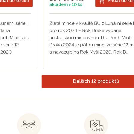
idat do košíku
Přidat do ko
Skladem > 10 ks
unární série III
Zlatá mince v kvalitě BU z Lunární série II
ydaná
pro rok 2024 – Rok Draka vydaná
rth Mint. Rok
australskou mincovnou The Perth Mint.
e série 12
Draka 2024 je pátou mincí ze série 12 m
2020...
a navazuje na Rok Myši 2020, Rok B...
Dalších 12 produktů