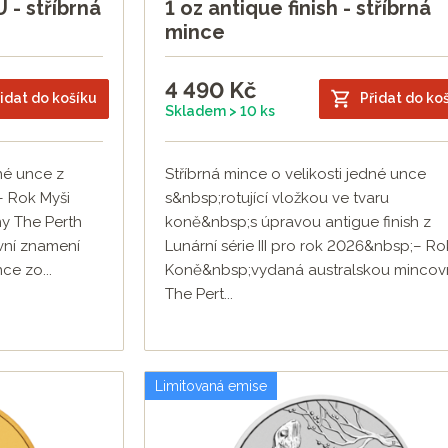
 - stříbrná
1 oz antique finish - stříbrná
mince
4 490
Kč
idat do košíku
Přidat do ko
Skladem > 10 ks
dné unce z
Stříbrná mince o velikosti jedné unce
 – Rok Myši
s&nbsp;rotující vložkou ve tvaru
y The Perth
koně&nbsp;s úpravou antigue finish z
rvní znamení
Lunární série III pro rok 2026&nbsp;– Ro
ce zo...
Koně&nbsp;vydaná australskou minco
The Pert...
Limitovaná emise