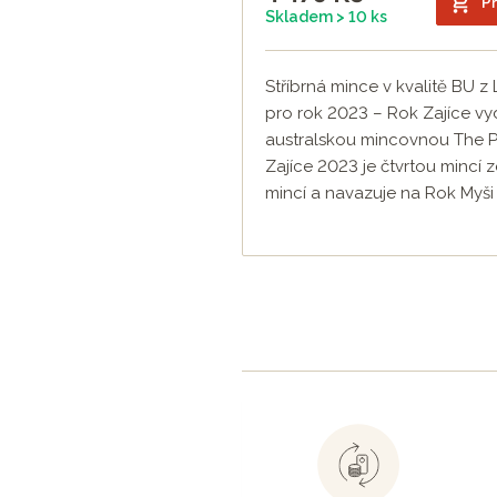
Př
Skladem > 10 ks
Stříbrná mince v kvalitě BU z L
pro rok 2023 – Rok Zajíce v
australskou mincovnou The Pe
Zajíce 2023 je čtvrtou mincí z
mincí a navazuje na Rok Myši 