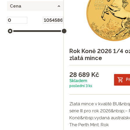
Cena
Rok Koně 2026 1/4 oz
zlatá mince
28 689
Kč
Př
Skladem
poslední
3 ks
Zlatá mince v kvalitě BU&nbs
série III pro rok 2026&nbsp;–
Koně&nbsp;vydaná australs
The Perth Mint. Rok