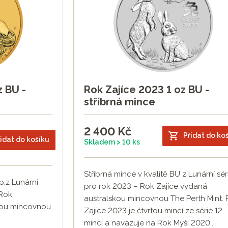
 BU -
Rok Zajíce 2023 1 oz BU -
stříbrná mince
2 400
Kč
Přidat do ko
idat do košíku
Skladem > 10 ks
Stříbrná mince v kvalitě BU z Lunární série
p;z Lunární
pro rok 2023 – Rok Zajíce vydaná
 Rok
australskou mincovnou The Perth Mint.
kou mincovnou
Zajíce 2023 je čtvrtou mincí ze série 12
mincí a navazuje na Rok Myši 2020...