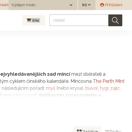
Měna
ntakt
Výdejní místo
Přihlášení
Výdejní místo
0
ks
nejvyhledávanějších sad mincí
mezi sběrateli a
letým cyklem čínského kalendáře. Mincovna
The Perth Mint
 následujícím pořadí:
myš
(nebo krysa),
buvol
,
tygr
,
zajíc
,
t nejvyšší ryzostí,
špičkovým zpracováním a
ledem k vysoké poptávce a omezenému počtu vyražených
riginálním dárkem pro všechny generace. Potěší nejen
mince je
skvělým dárkem do kolébky
, který nosí štěstí a
Dlaždice
Řádky