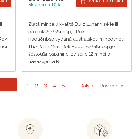
šíku
Přidat do košíku
Skladem > 10 ks
I
Zlatá mince v kvalitě BU z Lunární série III
pro rok 2025&nbsp;– Rok
 Rok
Hada&nbsp;vydaná australskou mincovnou
incí
The Perth Mint. Rok Hada 2025&nbsp;je
šestou&nbsp;mincí ze série 12 mincí a
navazuje na R...
1
2
3
4
5
…
Další ›
Poslední »