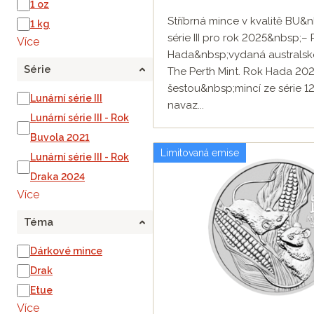
1 oz
9. mince - Rok Opice 2028
Stříbrná mince v kvalitě BU&n
1 kg
10. mince - Rok Kohouta 20
série III pro rok 2025&nbsp;–
Více
11. mince - Rok Psa 2030
Hada&nbsp;vydaná australs
Série
The Perth Mint. Rok Hada 20
12. mince - Rok Vepře 2031
šestou&nbsp;mincí ze série 12
Lunární série III
navaz...
Lunární série III - Rok
Buvola 2021
Limitovaná emise
Lunární série III - Rok
Draka 2024
Více
Téma
Dárkové mince
Drak
Etue
Více