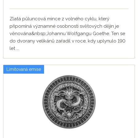
Zlatá půluncová mince z volného cyklu, který
připomíná významné osobnosti světových dějin je
věnována&nbsp;Johannu Wolfgangu Goethe. Ten se
do dvorany velikánů zařadil v roce, kdy uplynulo 190
let ...
Limitovaná emise