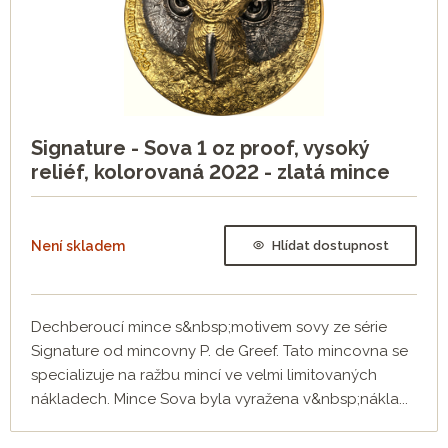
Signature - Sova 1 oz proof, vysoký
reliéf, kolorovaná 2022 - zlatá mince
Není skladem
Hlídat dostupnost
Dechberoucí mince s&nbsp;motivem sovy ze série
Signature od mincovny P. de Greef. Tato mincovna se
specializuje na ražbu mincí ve velmi limitovaných
nákladech. Mince Sova byla vyražena v&nbsp;nákla...