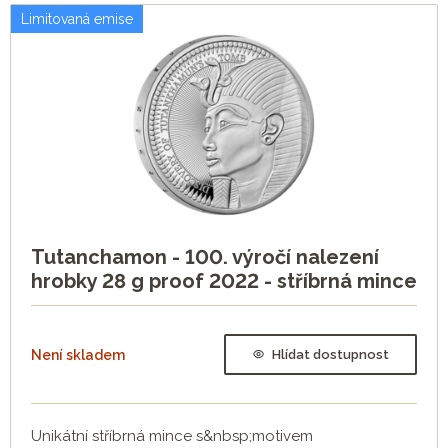
Limitovaná emise
Tutanchamon - 100. výročí nalezení
hrobky 28 g proof 2022 - stříbrná mince
Není skladem
Hlídat dostupnost
Unikátní stříbrná mince s&nbsp;motivem