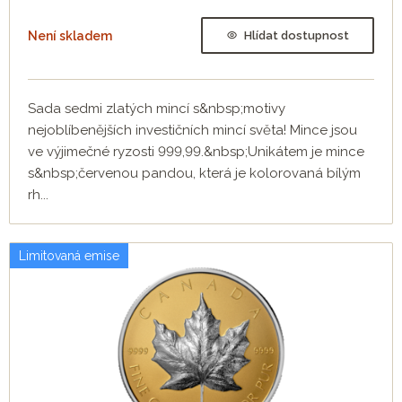
Není skladem
Hlídat dostupnost
Sada sedmi zlatých mincí s&nbsp;motivy
nejoblíbenějších investičních mincí světa! Mince jsou
ve výjimečné ryzosti 999,99.&nbsp;Unikátem je mince
s&nbsp;červenou pandou, která je kolorovaná bílým
rh...
Limitovaná emise