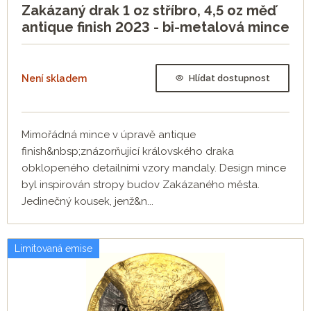
Zakázaný drak 1 oz stříbro, 4,5 oz měď
antique finish 2023 - bi-metalová mince
Není skladem
Hlídat dostupnost
Mimořádná mince v úpravě antique
finish&nbsp;znázorňující královského draka
obklopeného detailními vzory mandaly. Design mince
byl inspirován stropy budov Zakázaného města.
Jedinečný kousek, jenž&n...
Limitovaná emise