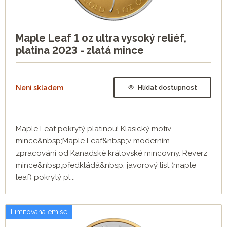
Maple Leaf 1 oz ultra vysoký reliéf,
platina 2023 - zlatá mince
Není skladem
Hlídat dostupnost
Maple Leaf pokrytý platinou! Klasický motiv
mince&nbsp;Maple Leaf&nbsp;v moderním
zpracování od Kanadské královské mincovny. Reverz
mince&nbsp;předkládá&nbsp; javorový list (maple
leaf) pokrytý pl...
Limitovaná emise