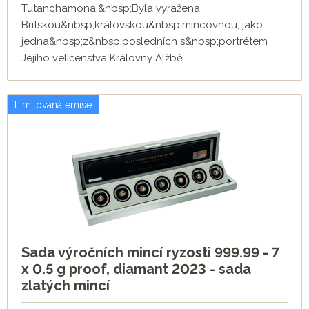
Tutanchamona.&nbsp;Byla vyražena
Britskou&nbsp;královskou&nbsp;mincovnou, jako
jedna&nbsp;z&nbsp;posledních s&nbsp;portrétem
Jejího veličenstva Královny Alžbě...
Limitovaná emise
Sada výročních mincí ryzosti 999.99 - 7
x 0.5 g proof, diamant 2023 - sada
zlatých mincí