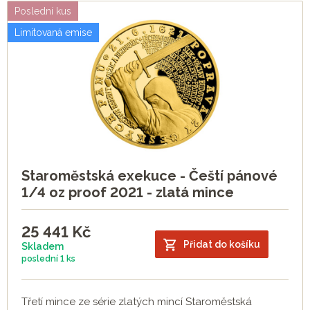
Poslední kus
Limitovaná emise
Staroměstská exekuce - Čeští pánové
1/4 oz proof 2021 - zlatá mince
25 441
Kč
Přidat do košíku
Skladem
poslední
1 ks
Třetí mince ze série zlatých mincí Staroměstská