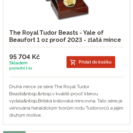
The Royal Tudor Beasts - Yale of
Beaufort 1 oz proof 2023 - zlatá mince
95 704
Kč
Přidat do košíku
Skladem
poslední
1 ks
Druhá mince ze série The Royal Tudor
Beasts&nbsp;&nbsp;v kvalitě proof, kterou
vydala&nbsp;Britská královská mincovna. Tato série je
věnována heraldickým tvorům rodu Tudorovců a jejím
druhým motive...