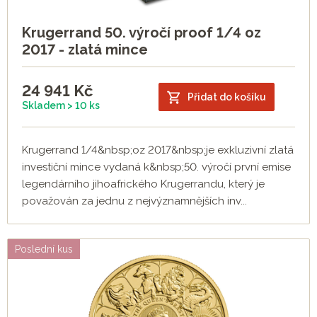
Krugerrand 50. výročí proof 1/4 oz
2017 - zlatá mince
24 941
Kč
Přidat do košíku
Skladem > 10 ks
Krugerrand 1/4&nbsp;oz 2017&nbsp;je exkluzivní zlatá
investiční mince vydaná k&nbsp;50. výročí první emise
legendárního jihoafrického Krugerrandu, který je
považován za jednu z nejvýznamnějších inv...
Poslední kus