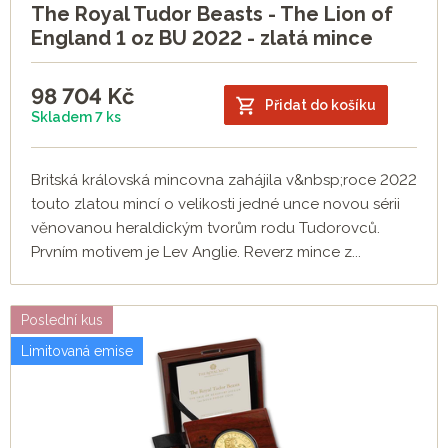
The Royal Tudor Beasts - The Lion of
England 1 oz BU 2022 - zlatá mince
98 704
Kč
Přidat do košíku
Skladem 7 ks
Britská královská mincovna zahájila v&nbsp;roce 2022
touto zlatou mincí o velikosti jedné unce novou sérii
věnovanou heraldickým tvorům rodu Tudorovců.
Prvním motivem je Lev Anglie. Reverz mince z...
Poslední kus
Limitovaná emise