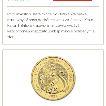
První investiční zlatá mince od Britské královské
mincovny s&nbsp;portrétem Jeho veličenstva Krále
Karla III. Britská královská mincovna vydává
každoročně&nbsp;zlatou&nbsp;minci s oblíbeným a
star...