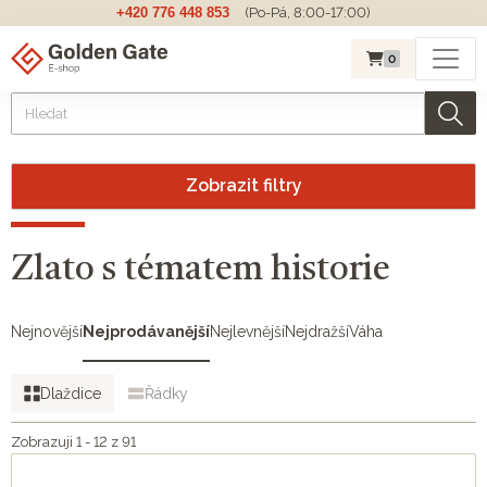
+420 776 448 853
(Po-Pá, 8:00-17:00)
0
Zobrazit filtry
Zlato s tématem historie
Nejnovější
Nejprodávanější
Nejlevnější
Nejdražší
Váha
Dlaždice
Řádky
Zobrazuji 1 - 12 z 91