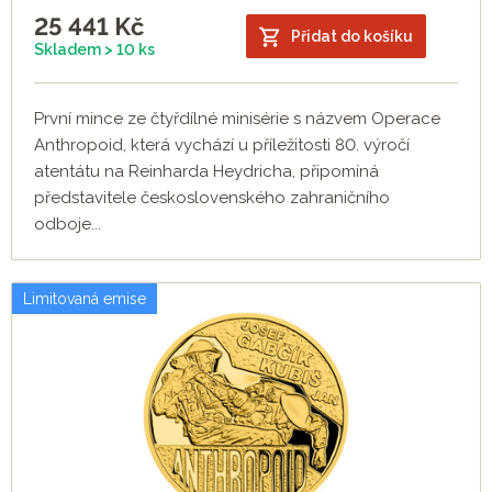
25 441
Kč
Přidat do košíku
Skladem > 10 ks
První mince ze čtyřdílné minisérie s názvem Operace
Anthropoid, která vychází u příležitosti 80. výročí
atentátu na Reinharda Heydricha, připomíná
představitele československého zahraničního
odboje...
Limitovaná emise