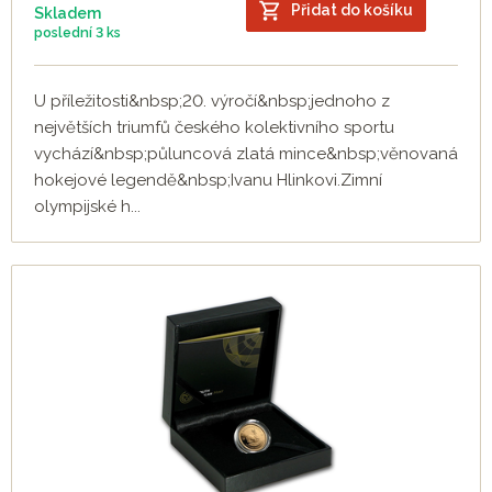
Přidat do košíku
Skladem
poslední
3 ks
U příležitosti&nbsp;20. výročí&nbsp;jednoho z
největších triumfů českého kolektivního sportu
vychází&nbsp;půluncová zlatá mince&nbsp;věnovaná
hokejové legendě&nbsp;Ivanu Hlinkovi.Zimní
olympijské h...