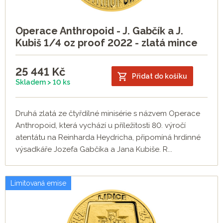
Operace Anthropoid - J. Gabčík a J.
Kubiš 1/4 oz proof 2022 - zlatá mince
25 441
Kč
Přidat do košíku
Skladem > 10 ks
Druhá zlatá ze čtyřdílné minisérie s názvem Operace
Anthropoid, která vychází u příležitosti 80. výročí
atentátu na Reinharda Heydricha, připomíná hrdinné
výsadkáře Jozefa Gabčíka a Jana Kubiše. R...
Limitovaná emise