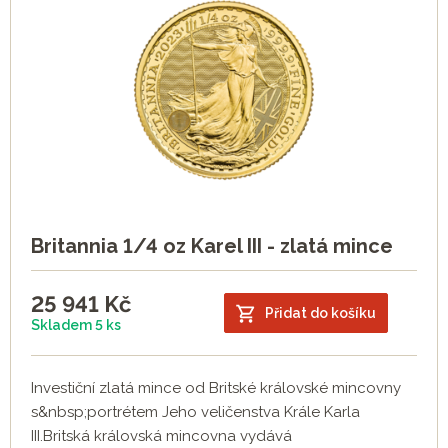
Britannia 1/4 oz Karel III - zlatá mince
25 941
Kč
Přidat do košíku
Skladem 5 ks
Investiční zlatá mince od Britské královské mincovny
s&nbsp;portrétem Jeho veličenstva Krále Karla
III.Britská královská mincovna vydává