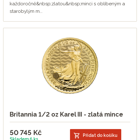
každoročně&nbsp;zlatou&nbsp;minci s oblíbeným a
starobylým m...
Britannia 1/2 oz Karel III - zlatá mince
50 745
Kč
Přidat do košíku
Skladem 6 ks