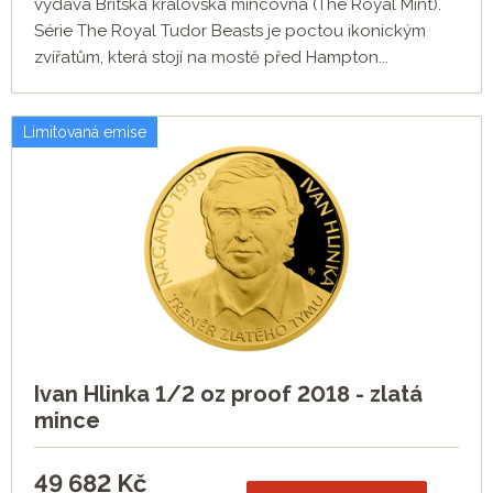
vydává Britská královská mincovna (The Royal Mint).
Série The Royal Tudor Beasts je poctou ikonickým
zvířatům, která stojí na mostě před Hampton...
Limitovaná emise
Ivan Hlinka 1/2 oz proof 2018 - zlatá
mince
49 682
Kč