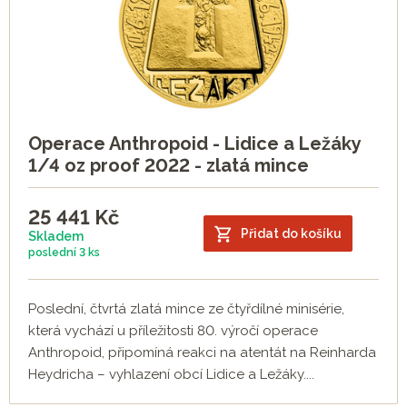
Operace Anthropoid - Lidice a Ležáky
1/4 oz proof 2022 - zlatá mince
25 441
Kč
Přidat do košíku
Skladem
poslední
3 ks
Poslední, čtvrtá zlatá mince ze čtyřdílné minisérie,
která vychází u příležitosti 80. výročí operace
Anthropoid, připomíná reakci na atentát na Reinharda
Heydricha – vyhlazení obcí Lidice a Ležáky....