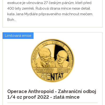
exekuce je věnována 27 českým pánům, kteří před
400 lety zemřeli. Rubová strana mince nese detail
kata Jana Mydláře připraveného máchnout mečem.
Boh...
Limitovaná emise
Operace Anthropoid - Zahraniční odboj
1/4 oz proof 2022 - zlatá mince