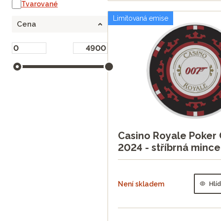
Tvarované
Limitovaná emise
Cena
Casino Royale Poker 
2024 - stříbrná mince
Není skladem
Hlí