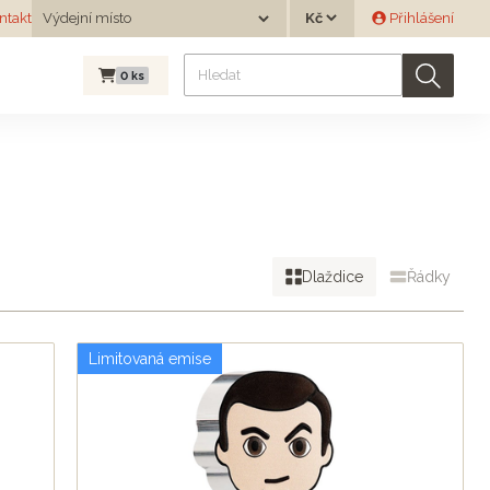
Měna
ntakt
Výdejní místo
Přihlášení
Výdejní místo
0
ks
Dlaždice
Řádky
Limitovaná emise