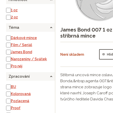
1 oz
2 oz
Téma
James Bond 007 1 oz
stříbrná mince
Dárkové mince
Film / Seriál
James Bond
Není skladem
Hlí
Narozeniny / Svátek
Pro něj
Stříbrná uncová mince oslavu
Zpracování
Bonda,&nbsp;agenta 007.&nb
BU
strana mince zobrazuje logo
které navrhl Joseph Caroff 
Kolorovaná
tvůrčího ředitele Davida Chas
Pozlacená
Proof