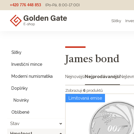
+420 776 448 853
(Po-Pá, 8:00-17:00)
Slitky
Inve
Slitky
James bond
Investiční mince
Moderní numismatika
Nejnovější
Nejprodávanější
Nejlevn
Doplňky
Zobrazuji
6
produktů
Limitovaná emise
Novinky
Oblíbené
Stav
Hmotnost