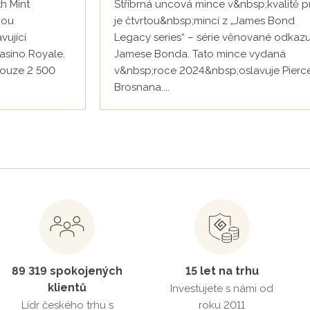
h Mint
Stříbrná uncová mince v&nbsp;kvalitě p
nou
je čtvrtou&nbsp;mincí z „James Bond
vující
Legacy series“ – série věnované odkaz
asino Royale.
Jamese Bonda. Tato mince vydaná
pouze 2 500
v&nbsp;roce 2024&nbsp;oslavuje Pierc
Brosnana....
89 319 spokojených
15 let na trhu
klientů
Investujete s námi od
Lídr českého trhu s
roku 2011