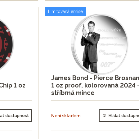
Limitovaná emise
James Bond - Pierce Brosna
Chip 1 oz
1 oz proof, kolorovaná 2024 
stříbrná mince
dat dostupnost
Není skladem
Hlídat dostupn