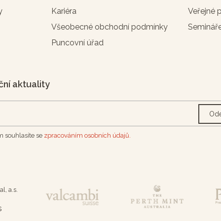
y
Kariéra
Veřejné 
Všeobecné obchodní podmínky
Seminář
Puncovní úřad
ční aktuality
Ode
 souhlasíte se
zpracováním osobních údajů.
l, a.s.
s