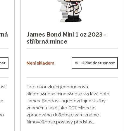
rná
James Bond Mini 1 oz 2023 -
stříbrná mince
ost
Není skladem
Hlídat dostupnost
osti
Tato okouzlující jednouncová
stříbrná&nbsp;mince&nbsp;vzdává hold
ve
Jamesi Bondovi, agentovi tajné služby
známému také jako 007. Mince je
ho
zpracována do&nbsp;tvaru známé
filmové&nbsp;postavy představ...