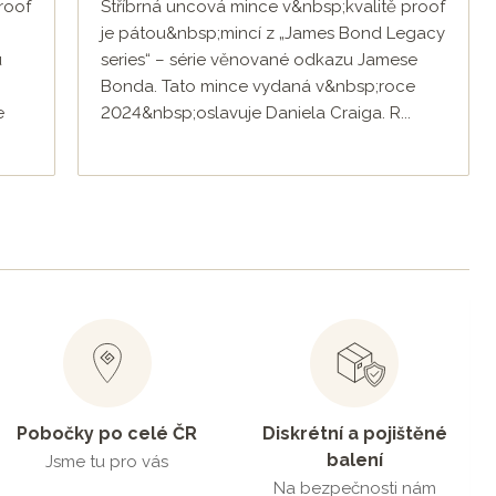
roof
Stříbrná uncová mince v&nbsp;kvalitě proof
je pátou&nbsp;mincí z „James Bond Legacy
u
series“ – série věnované odkazu Jamese
Bonda. Tato mince vydaná v&nbsp;roce
e
2024&nbsp;oslavuje Daniela Craiga. R...
Pobočky po celé ČR
Diskrétní a pojištěné
balení
Jsme tu pro vás
Na bezpečnosti nám