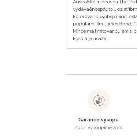
Australská mincovna The Pert
vydává&nbsp;tuto 1 oz stříbr
kolorovanou&nbsp;minci osla
populární film James Bond, C
Mince má limitovanou emisi 
kusů a je usaze...
Garance výkupu
Zboží vykoupíme zpět