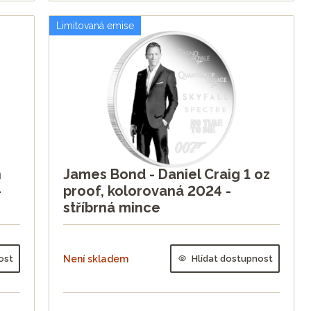
Limitovaná emise
n
James Bond - Daniel Craig 1 oz
-
proof, kolorovaná 2024 -
stříbrná mince
ost
Není skladem
Hlídat dostupnost