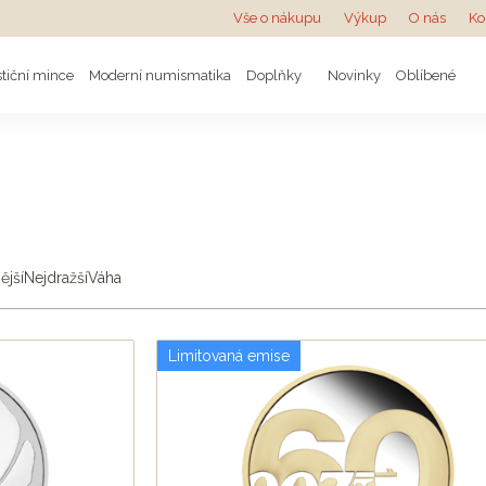
Vše o nákupu
Výkup
O nás
Ko
stiční mince
Moderní numismatika
Doplňky
Novinky
Oblíbené
ější
Nejdražší
Váha
Limitovaná emise