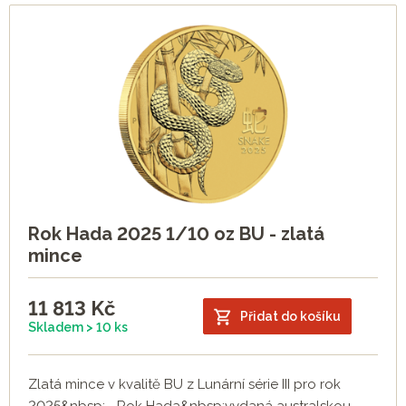
Rok Hada 2025 1/10 oz BU - zlatá
mince
11 813
Kč
Přidat do košíku
Skladem > 10 ks
Zlatá mince v kvalitě BU z Lunární série III pro rok