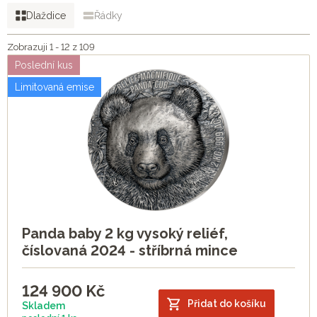
Dlaždice
Řádky
Zobrazuji 1 - 12 z 109
Poslední kus
Limitovaná emise
Panda baby 2 kg vysoký reliéf,
číslovaná 2024 - stříbrná mince
124 900
Kč
Přidat do košíku
Skladem