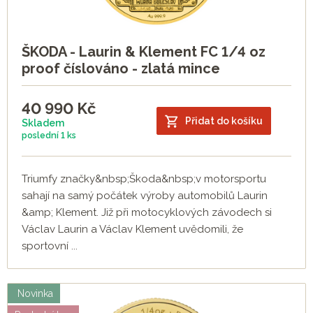
ŠKODA - Laurin & Klement FC 1/4 oz
proof číslováno - zlatá mince
40 990
Kč
Přidat do košíku
Skladem
poslední
1 ks
Triumfy značky&nbsp;Škoda&nbsp;v motorsportu
sahají na samý počátek výroby automobilů Laurin
&amp; Klement. Již při motocyklových závodech si
Václav Laurin a Václav Klement uvědomili, že
sportovní ...
Novinka