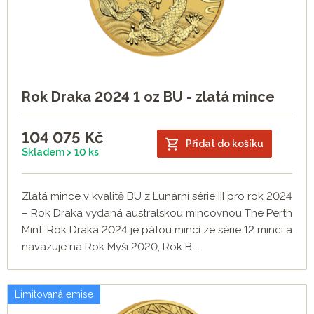
Rok Draka 2024 1 oz BU - zlatá mince
104 075
Kč
Přidat do košíku
Skladem > 10 ks
Zlatá mince v kvalitě BU z Lunární série III pro rok 2024
– Rok Draka vydaná australskou mincovnou The Perth
Mint. Rok Draka 2024 je pátou mincí ze série 12 mincí a
navazuje na Rok Myši 2020, Rok B...
Limitovaná emise