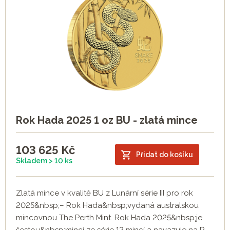
Rok Hada 2025 1 oz BU - zlatá mince
103 625
Kč
Přidat do košíku
Skladem > 10 ks
Zlatá mince v kvalitě BU z Lunární série III pro rok
2025&nbsp;– Rok Hada&nbsp;vydaná australskou
mincovnou The Perth Mint. Rok Hada 2025&nbsp;je