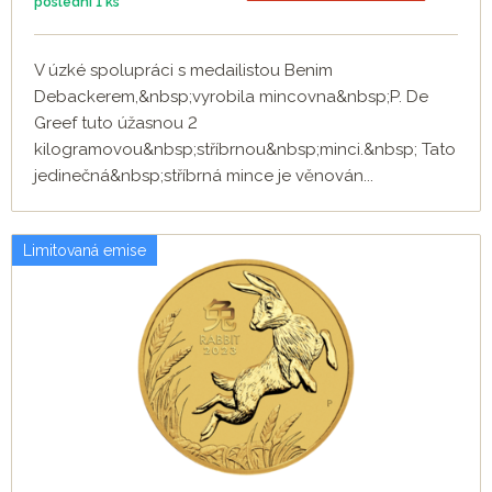
poslední
1 ks
V úzké spolupráci s medailistou Benim
Debackerem,&nbsp;vyrobila mincovna&nbsp;P. De
Greef tuto úžasnou 2
kilogramovou&nbsp;stříbrnou&nbsp;minci.&nbsp; Tato
jedinečná&nbsp;stříbrná mince je věnován...
Limitovaná emise