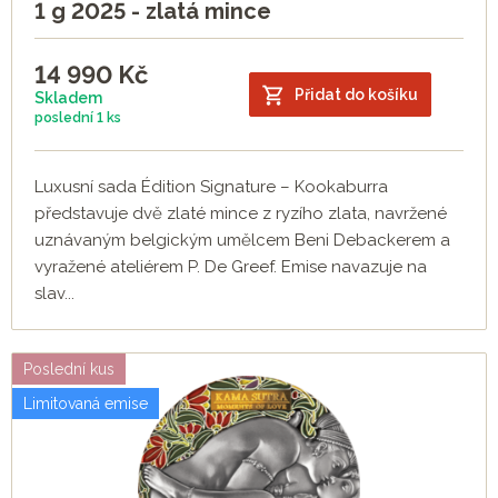
1 g 2025 - zlatá mince
14 990
Kč
Přidat do košíku
Skladem
poslední
1 ks
Luxusní sada Édition Signature – Kookaburra
představuje dvě zlaté mince z ryzího zlata, navržené
uznávaným belgickým umělcem Beni Debackerem a
vyražené ateliérem P. De Greef. Emise navazuje na
slav...
Poslední kus
Limitovaná emise