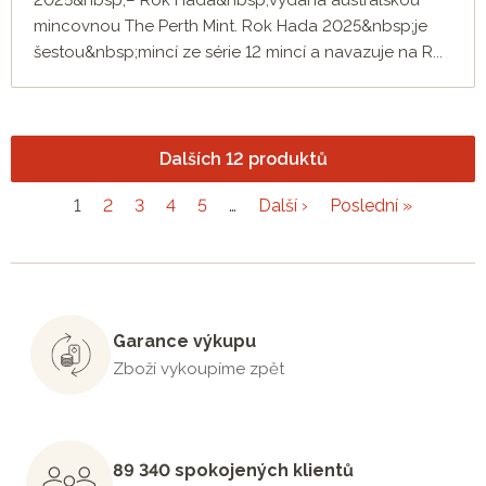
2025&nbsp;– Rok Hada&nbsp;vydaná australskou
mincovnou The Perth Mint. Rok Hada 2025&nbsp;je
šestou&nbsp;mincí ze série 12 mincí a navazuje na R...
Dalších 12 produktů
1
2
3
4
5
…
Další ›
Poslední »
Garance výkupu
Zboží vykoupíme zpět
89 340 spokojených klientů