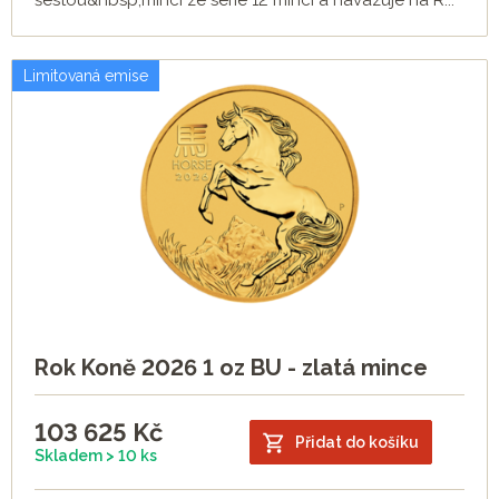
šestou&nbsp;mincí ze série 12 mincí a navazuje na R...
Limitovaná emise
Rok Koně 2026 1 oz BU - zlatá mince
103 625
Kč
Přidat do košíku
Skladem > 10 ks