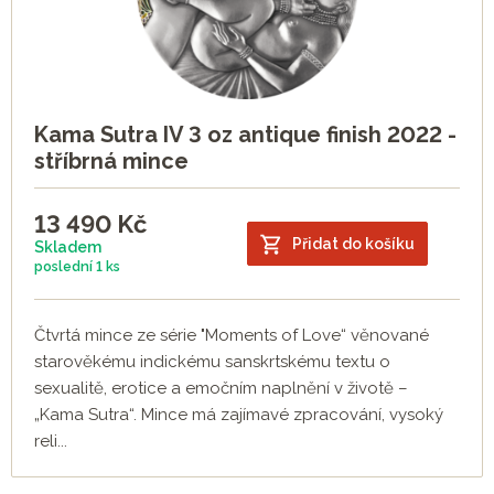
Kama Sutra IV 3 oz antique finish 2022 -
stříbrná mince
13 490
Kč
Přidat do košíku
Skladem
poslední
1 ks
Čtvrtá mince ze série "Moments of Love“ věnované
starověkému indickému sanskrtskému textu o
sexualitě, erotice a emočním naplnění v životě –
„Kama Sutra“. Mince má zajímavé zpracování, vysoký
reli...