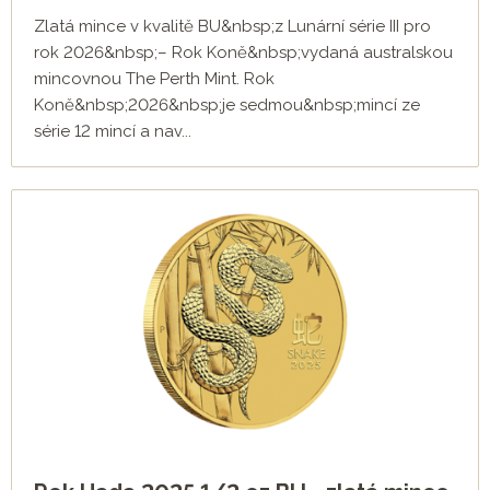
Zlatá mince v kvalitě BU&nbsp;z Lunární série III pro
rok 2026&nbsp;– Rok Koně&nbsp;vydaná australskou
mincovnou The Perth Mint. Rok
Koně&nbsp;2026&nbsp;je sedmou&nbsp;mincí ze
série 12 mincí a nav...