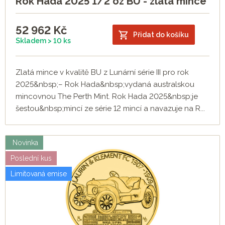
Rok Hada 2025 1/2 oz BU - zlatá mince
52 962
Kč
Přidat do košíku
Skladem > 10 ks
Zlatá mince v kvalitě BU z Lunární série III pro rok
2025&nbsp;– Rok Hada&nbsp;vydaná australskou
mincovnou The Perth Mint. Rok Hada 2025&nbsp;je
šestou&nbsp;mincí ze série 12 mincí a navazuje na R...
Novinka
Poslední kus
Limitovaná emise