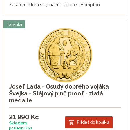
zvířatům, která stojí na mostě před Hampton...
Novinka
Josef Lada - Osudy dobrého vojáka
Švejka - Stájový pinč proof - zlatá
medaile
21 990
Kč
Přidat do košíku
Skladem
poslední
2 ks