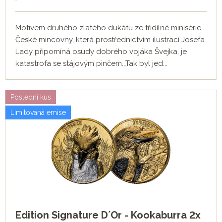
Motivem druhého zlatého dukátu ze třídílné minisérie
České mincovny, která prostřednictvím ilustrací Josefa
Lady připomíná osudy dobrého vojáka Švejka, je
katastrofa se stájovým pinčem.„Tak byl jed...
Poslední kus
Limitovaná emise
Edition Signature D´Or - Kookaburra 2x