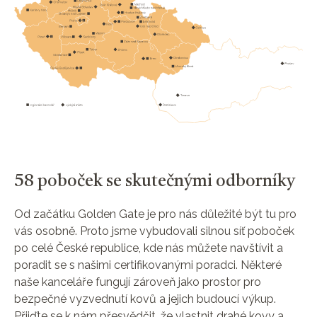
58 poboček se skutečnými odborníky
Od začátku Golden Gate je pro nás důležité být tu pro
vás osobně. Proto jsme vybudovali silnou síť poboček
po celé České republice, kde nás můžete navštívit a
poradit se s našimi certifikovanými poradci. Některé
naše kanceláře fungují zároveň jako prostor pro
bezpečné vyzvednutí kovů a jejich budoucí výkup.
Přijďte se k nám přesvědčit, že vlastnit drahé kovy a