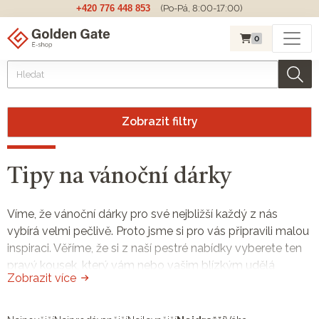
+420 776 448 853
(Po-Pá, 8:00-17:00)
0
Zobrazit filtry
Tipy na vánoční dárky
Víme, že vánoční dárky pro své nejbližší každý z nás
vybírá velmi pečlivě. Proto jsme si pro vás připravili malou
inspiraci. Věříme, že si z naší pestré nabídky vyberete ten
pravý kousek, který vám nebo vašim blízkým udělá
Zobrazit více
skutečnou radost. Proč zrovna darovat
zlaté nebo
stříbrné mince,
nebo dokonce zlatý slitek?