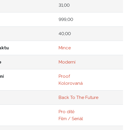
31,00
999,00
40,00
uktu
Mince
e
Moderní
ní
Proof
Kolorovaná
Back To The Future
Pro dítě
Film / Seriál