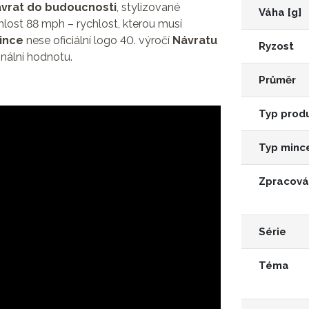
vrat do budoucnosti
, stylizované
Váha [g]
hlost 88 mph – rychlost, kterou musí
mince
nese oficiální logo 40. výročí
Návratu
Ryzost
minální hodnotu.
Průměr
Typ prod
Typ minc
Zpracová
Série
Téma