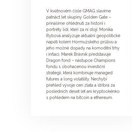
V květnovém čísle GMAG slavíme
patnáct let skupiny Golden Gate –
přinášíme ohlédnutí za historií i
portréty lidí, kteří za ní stojí. Monika
Rybová analyzuje aktuální geopolitické
napětí kolem Hormuzského průlivu a
jeho možné dopady na komoditní trhy
i inflaci. Marek Brávník představuje
Dragon fond – nástupce Champions
fondu s obohacenou investiční
strategií, která kombinuje managed
futures a long volatility. Nechybí
přehled vývoje cen zlata a stříbra za
posledních deset let ani kryptookénko
s pohledem na bitcoin a ethereum.