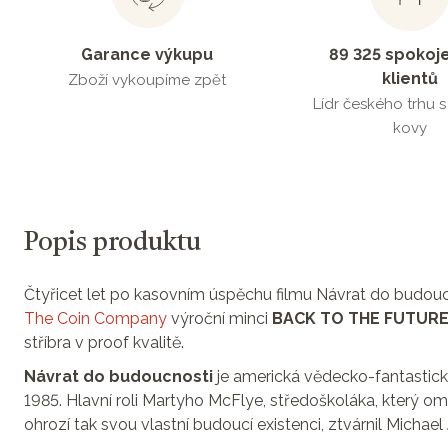
Garance výkupu
89 325 spokoj
klientů
Zboží vykoupíme zpět
Lídr českého trhu 
kovy
Popis produktu
Čtyřicet let po kasovním úspěchu filmu Návrat do budou
The Coin Company
výroční minci
BACK TO THE FUTURE 
stříbra v proof kvalitě.
Návrat do budoucnosti
je americká vědecko-fantastick
1985. Hlavní roli Martyho McFlye, středoškoláka, který o
ohrozí tak svou vlastní budoucí existenci, ztvárnil Michael 