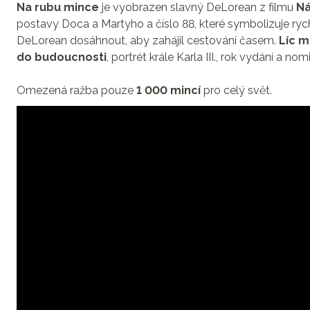
Na rubu mince
je vyobrazen slavný DeLorean z filmu
Ná
postavy Doca a Martyho a číslo 88, které symbolizuje ryc
DeLorean dosáhnout, aby zahájil cestování časem.
Líc 
do budoucnosti
, portrét krále Karla III., rok vydání a no
Omezená ražba pouze
1 000 mincí
pro celý svět.