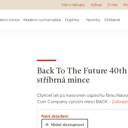
Vše o nákupu
Výkup
O nás
Ko
stiční mince
Moderní numismatika
Doplňky
Novinky
Oblíbené
Back To The Future 40th 
stříbrná mince
Čtyřicet let po kasovním úspěchu filmu Náv
Coin Company výroční minci BACK …
Zobrazit
Není skladem
Hlídat dostupnost