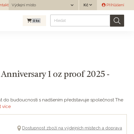
Měna
ntakt
Výdejní místo
Přihlášení
Výdejní místo
0
ks
Anniversary 1 oz proof 2025 -
rat do budoucnosti s nadšením představuje společnost The
 více
Dostupnost zboží na výdejních místech a doprava