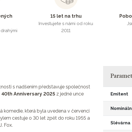
ených
15 let na trhu
Pobo
Investujete s námi od roku
Js
s drahými
2011
Parametr
cnosti s nadšením představuje společnost
40th Anniversary 2025
z jedné unce
Emitent
Nomináln
á komedie, která byla uvedena v červenci
mylem cestuje o 30 let zpět do roku 1955 a
Slévárna
J. Fox.