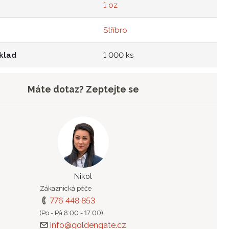
1 oz
Stříbro
klad
1 000 ks
Máte dotaz? Zeptejte se
Nikol
Zákaznická péče
776 448 853
(Po - Pá 8:00 - 17:00)
info@goldengate.cz