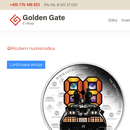
+420 776 448 853
(Po-Pá, 8:00-17:00)
Slitky
Inve
Moderní numismatika
Limitovaná emise