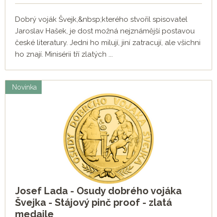
Dobrý voják Švejk,&nbsp;kterého stvořil spisovatel
Jaroslav Hašek, je dost možná nejznámější postavou
české literatury. Jedni ho milují, jiní zatracují, ale všichni
ho znají. Minisérii tří zlatých ...
Novinka
Josef Lada - Osudy dobrého vojáka
Švejka - Stájový pinč proof - zlatá
medaile