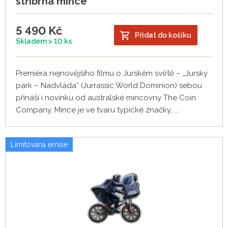
stříbrná mince
5 490
Kč
Přidat do košíku
Skladem > 10 ks
Premiéra nejnovějšího filmu o Jurském světě – „Jurský
park – Nadvláda“ (Jurrassic World Dominion) sebou
přináší i novinku od australské mincovny The Coin
Company. Mince je ve tvaru typické značky, ...
Limitovaná emise