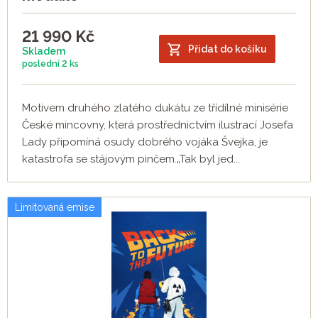
21 990
Kč
Přidat do košíku
Skladem
poslední
2 ks
Motivem druhého zlatého dukátu ze třídílné minisérie
České mincovny, která prostřednictvím ilustrací Josefa
Lady připomíná osudy dobrého vojáka Švejka, je
katastrofa se stájovým pinčem.„Tak byl jed...
Limitovaná emise