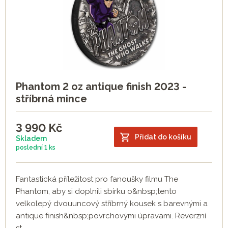
Phantom 2 oz antique finish 2023 -
stříbrná mince
3 990
Kč
Přidat do košíku
Skladem
poslední
1 ks
Fantastická příležitost pro fanoušky filmu The
Phantom, aby si doplnili sbírku o&nbsp;tento
velkolepý dvouuncový stříbrný kousek s barevnými a
antique finish&nbsp;povrchovými úpravami. Reverzní