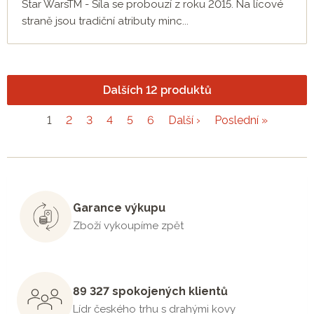
Star WarsTM - Síla se probouzí z roku 2015. Na lícové
straně jsou tradiční atributy minc...
Dalších 12 produktů
1
2
3
4
5
6
Další ›
Poslední »
Garance výkupu
Zboží vykoupíme zpět
89 327 spokojených klientů
Lídr českého trhu s drahými kovy