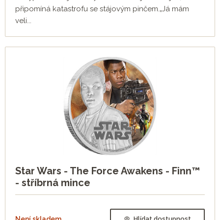
připomíná katastrofu se stájovým pinčem.„Já mám
veli...
Star Wars - The Force Awakens - Finn™
- stříbrná mince
Není skladem
Hlídat dostupnost