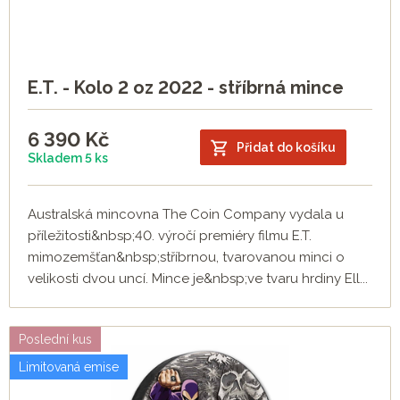
E.T. - Kolo 2 oz 2022 - stříbrná mince
6 390
Kč
Přidat do košíku
Skladem 5 ks
Australská mincovna The Coin Company vydala u
příležitosti&nbsp;40. výročí premiéry filmu E.T.
mimozemšťan&nbsp;stříbrnou, tvarovanou minci o
velikosti dvou uncí. Mince je&nbsp;ve tvaru hrdiny Ell...
Poslední kus
Limitovaná emise