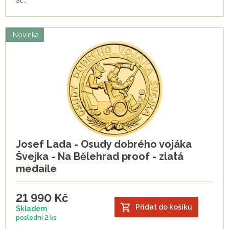
st...
Novinka
Josef Lada - Osudy dobrého vojáka
Švejka - Na Bělehrad proof - zlatá
medaile
21 990
Kč
Přidat do košíku
Skladem
poslední
2 ks