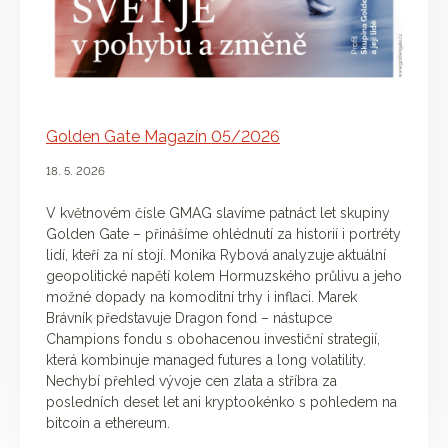
Golden Gate Magazín 05/2026
18. 5. 2026
V květnovém čísle GMAG slavíme patnáct let skupiny
Golden Gate – přinášíme ohlédnutí za historií i portréty
lidí, kteří za ní stojí. Monika Rybová analyzuje aktuální
geopolitické napětí kolem Hormuzského průlivu a jeho
možné dopady na komoditní trhy i inflaci. Marek
Brávník představuje Dragon fond – nástupce
Champions fondu s obohacenou investiční strategií,
která kombinuje managed futures a long volatility.
Nechybí přehled vývoje cen zlata a stříbra za
posledních deset let ani kryptookénko s pohledem na
bitcoin a ethereum.