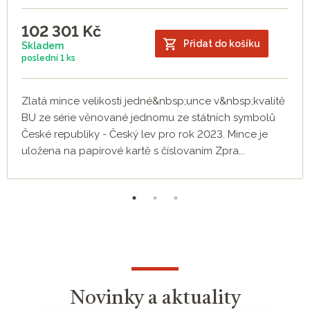
102 301
Kč
Přidat do košíku
Skladem
poslední
1 ks
Zlatá mince velikosti jedné&nbsp;unce v&nbsp;kvalitě
BU ze série věnované jednomu ze státních symbolů
České republiky - Český lev pro rok 2023. Mince je
uložena na papírové kartě s číslovaním Zpra...
Novinky a aktuality