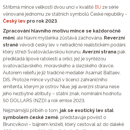
Stříbrná mince velikosti dvou uncí v kvalitě
BU
ze série
věnované jednomu ze státních symbolů České republiky -
Český lev
pro rok 2023
.
Zpracování hlavního motivu mince se každoročně
mění
, ale hlavní myšlenka zůstává zachována.
Reverzní
straně
vévodí český lev v netradičně realistickém podání,
který střeží Svatováclavskou korunu.
Averzní strana
pak
předkládá lipové ratolesti a orlici, jež je syntézou
svatováclavského, moravského a slezského dravce.
Autorem reliéfu je již tradičně medailér Asamat Baltaev,
DiS. Protože mince vychází v licenci zahraničního
emitenta, kterým je ostrov Niue, její averzní strana nese
jeho nezbytné atributy – státní znak, nominální hodnotu
50 DOLLARS (NZD) a rok emise 2023.
Nejznámější příběh o tom,
jak se exotický lev stal
symbolem české země
, představuje pověst o
Bruncvíkovi – bájném knížeti, který cestoval až do daleké