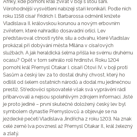
Afriky, kde pomohl králi zvířat v boji s lítou saní.
Věrohodnější vysvětlení nabízejí staří kronikáři. Podle nich
roku 1158 císař Fridrich I. Barbarossa odměnil knížete
Vladislava II. královskou korunou a novým erbovním
zvířetem, které nahradilo dosavadní orlici. Lev
představoval ctnosti rytíře, sílu a odvahu, které Vladislav
prokázal při dobývání města Milána v císařových
službách. A jak heraldická šelma přišla ke svému druhému
ocasu? Opět v tom sehrálo roli hrdinství. Roku 1204
pomohl král Přemysl Otakar I. císaři Otovi IV. v boji proti
Sasům a český lev za to dostal druhý chvost, který ho
odlišil od šelem ostatních národů a dodal mu jedinečnou
prestiž. Středověcí spisovatelé však svá vyprávění rádi
přibarvovali a nejsou spolehlivým zdrojem informací. Jisté
je proto jediné – první skutečně doložený český lev byl
symbolem dynastie Přemyslovců a objevuje se na
jezdecké pečeti Vladislava Jindřicha z roku 1203. Na znak
celé země lva povznesl až Přemysl Otakar II., král železný
a zlatý.