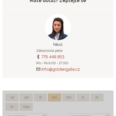
Máte dotaz? Zeptejte se
Nikol
Zákaznická péče
776 448 853
(Po - Pá 8:00 - 17:00)
info@goldengate.cz
1d
3d
1t
1m
3m
1r
2r
5r
max