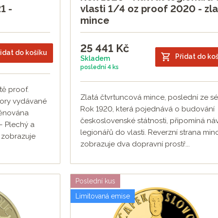
1 -
vlasti 1/4 oz proof 2020 - zl
mince
25 441
Kč
idat do košíku
Přidat do ko
Skladem
poslední
4 ks
tě proof.
Zlatá čtvrtuncová mince, poslední ze sé
hory vydávané
Rok 1920, která pojednává o budování
věnována
československé státnosti, připomíná ná
– Plechý a
legionářů do vlasti. Reverzní strana min
 zobrazuje
zobrazuje dva dopravní prostř...
Poslední kus
Limitovaná emise