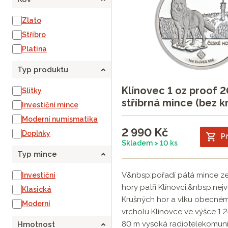
Zlato
Stříbro
Platina
Typ produktu
Klínovec 1 oz proof 2
Slitky
stříbrná mince (bez k
Investiční mince
Moderní numismatika
2 990
Kč
Doplňky
Př
Skladem > 10 ks
Typ mince
V&nbsp;pořadí pátá mince ze
Investiční
hory patří Klínovci,&nbsp;ne
Klasická
Krušných hor a vlku obecné
Moderní
vrcholu Klínovce ve výšce 1 2
80 m vysoká radiotelekomunik
Hmotnost