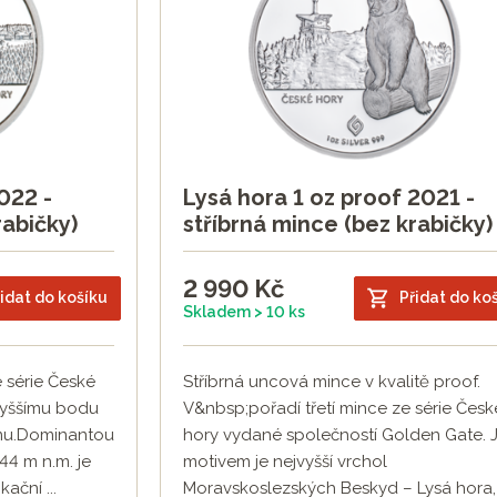
022 -
Lysá hora 1 oz proof 2021 -
rabičky)
stříbrná mince (bez krabičky)
2 990
Kč
idat do košíku
Přidat do ko
Skladem > 10 ks
 série České
Stříbrná uncová mince v kvalitě proof.
jvyššímu bodu
V&nbsp;pořadí třetí mince ze série Česk
mu.Dominantou
hory vydané společností Golden Gate. J
44 m n.m. je
motivem je nejvyšší vrchol
ační ...
Moravskoslezských Beskyd – Lysá hora,