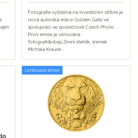
Fotografie vytištěná na investičním stříbře je
é
nová autorská edice Golden Gate ve
ejím
spolupráci se společností Czech Photo.
První emise je věnována
fotografii&nbsp;Zimní stehlík, snímek
Michala Krause...
Limitovaná emise
do