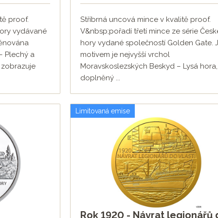
tě proof.
Stříbrná uncová mince v kvalitě proof.
hory vydávané
V&nbsp;pořadí třetí mince ze série Česk
věnována
hory vydané společností Golden Gate. J
– Plechý a
motivem je nejvyšší vrchol
 zobrazuje
Moravskoslezských Beskyd – Lysá hora,
doplněný ...
Limitovaná emise
Rok 1920 - Návrat legionářů 