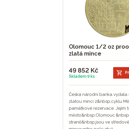
Olomouc 1/2 oz proo
zlatá mince
49 852
Kč
Př
Skladem 9 ks
Česká národní banka vydala
zlatou minci z&nbsp;cyklu Mě
památkové rezervace. Jejím 
město&nbsp;Olomouc.&nbsp; 
straně&nbsp;jsou ve středov
mincovního pole ztvá...