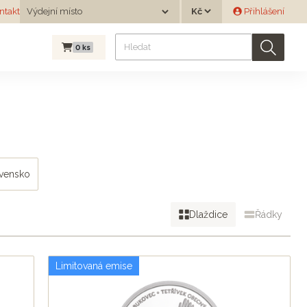
Měna
ntakt
Výdejní místo
Přihlášení
Výdejní místo
0
ks
ovensko
Dlaždice
Řádky
Limitovaná emise