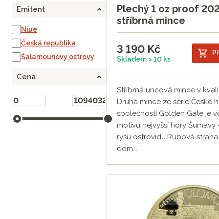
Plechý 1 oz proof 202
Emitent
stříbrná mince
Niue
Česká republika
3 190
Kč
Př
Šalamounovy ostrovy
Skladem > 10 ks
Cena
Stříbrná uncová mince v kvali
Druhá mince ze série České 
společností Golden Gate je 
motivu nejvyšší hory Šumavy 
rysu ostrovidu.Rubová strana
dom...