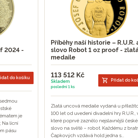
Příběhy naší historie – R.U.R. 
f 2024 -
slovo Robot 1 oz proof - zlat
medaile
113 512
Kč
idat do košíku
Přidat do ko
Skladem
poslední
1 ks
 sedmou
Zlatá uncová medaile vydaná u příležito
stské
100 let od uvedení divadelní hry R.U.R., 
tématem je
které poprvé zaznělo nejslavnější české
Na lícní
slovo na světě – robot. Každému z brat
ém pásu
Čapkových vzdává hold jedna s...