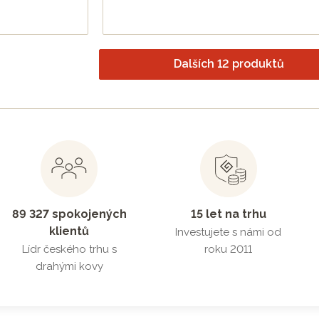
Dalších 12 produktů
89 327 spokojených
15 let na trhu
klientů
Investujete s námi od
Lídr českého trhu s
roku 2011
drahými kovy