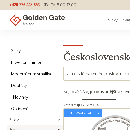
+420 776 448 853
(Po-Pá, 8:00-17:00)
Slitky
Inve
Slitky
Československ
Investiční mince
Zlato s tématem československo
Moderní numismatika
Doplňky
Nejnovější
Nejprodávanější
Nejlevn
Novinky
Zobrazuji 1 - 12 z 134
Oblíbené
Limitovaná emise
Stav
Kov