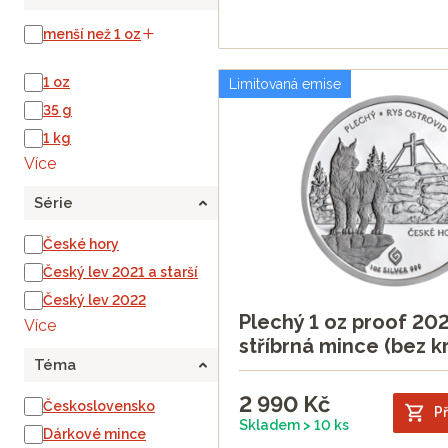
menší než 1 oz
1 oz
Limitovaná emise
35 g
1 kg
Více
Série
České hory
Český lev 2021 a starší
Český lev 2022
Plechý 1 oz proof 202
Více
stříbrná mince (bez k
Téma
2 990
Kč
Československo
Př
Skladem > 10 ks
Dárkové mince