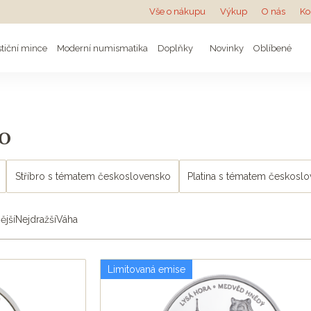
Vše o nákupu
Výkup
O nás
Ko
stiční mince
Moderní numismatika
Doplňky
Novinky
Oblíbené
o
Stříbro s tématem československo
Platina s tématem českosl
ější
Nejdražší
Váha
Limitovaná emise