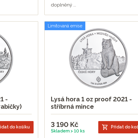
doplněný ...
Limitovaná emise
1 -
Lysá hora 1 oz proof 2021 -
rabičky)
stříbrná mince
3 190
Kč
idat do košíku
Přidat do ko
Skladem > 10 ks