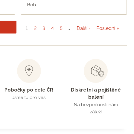
Boh...
1
2
3
4
5
…
Další ›
Poslední »
Pobočky po celé ČR
Diskrétní a pojištěné
balení
Jsme tu pro vás
Na bezpečnosti nám
záleží