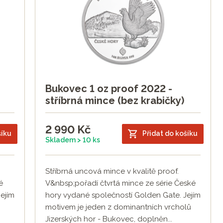
Bukovec 1 oz proof 2022 -
stříbrná mince (bez krabičky)
2 990
Kč
šíku
Přidat do košíku
Skladem > 10 ks
Stříbrná uncová mince v kvalitě proof.
é
V&nbsp;pořadí čtvrtá mince ze série České
ejím
hory vydané společností Golden Gate. Jejím
motivem je jeden z dominantních vrcholů
Jizerských hor - Bukovec, doplněn...