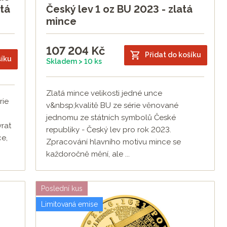
atá
Český lev 1 oz BU 2023 - zlatá
mince
107 204
Kč
Přidat do košíku
šíku
Skladem > 10 ks
Zlatá mince velikosti jedné unce
rie
v&nbsp;kvalitě BU ze série věnované
jednomu ze státních symbolů České
vrat
republiky - Český lev pro rok 2023.
ce,
Zpracování hlavního motivu mince se
každoročně mění, ale ...
Poslední kus
Limitovaná emise