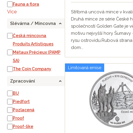
Fauna a flora
Více
Stříbrná uncová mince v kvali
Druhá mince ze série České 
Slévárna / Mincovna
společností Golden Gate je 
motivu nejvyšší hory Šumavy 
Česká mincovna
rysu ostrovidu.Rubová strana
Produits Artistiques
dom...
Métaux Précieux (PAMP
SA)
Limitovaná emise
The Coin Company
Zpracování
BU
Piedfort
Pozlacená
Proof
Proof-like