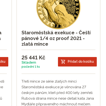
a
Staroměstská exekuce - Čeští
á
pánové 1/4 oz proof 2021 -
zlatá mince
25 441
Kč
šíku
Přidat do košíku
Skladem
poslední
1 ks
sti
Třetí mince ze série zlatých mincí
ve
Staroměstská exekuce je věnována 27
českým pánům, kteří před 400 lety zemřeli.
rů
Rubová strana mince nese detail kata Jana
Mydláře připraveného máchnout mečem.