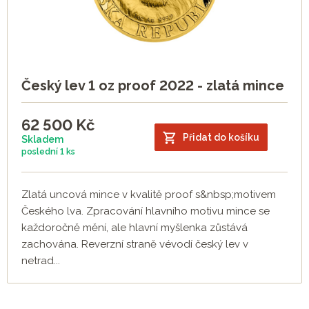
Český lev 1 oz proof 2022 - zlatá mince
62 500
Kč
Přidat do košíku
Skladem
poslední
1 ks
Zlatá uncová mince v kvalitě proof s&nbsp;motivem
Českého lva. Zpracování hlavního motivu mince se
každoročně mění, ale hlavní myšlenka zůstává
zachována. Reverzní straně vévodí český lev v
netrad...