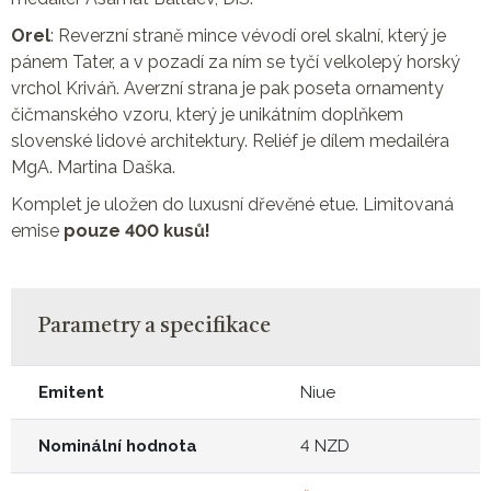
Orel
: Reverzní straně mince vévodí orel skalní, který je
pánem Tater, a v pozadí za ním se tyčí velkolepý horský
vrchol Kriváň. Averzní strana je pak poseta ornamenty
čičmanského vzoru, který je unikátním doplňkem
slovenské lidové architektury. Reliéf je dílem medailéra
MgA. Martina Daška.
Komplet je uložen do luxusní dřevěné etue. Limitovaná
emise
pouze 400 kusů!
Parametry a specifikace
Emitent
Niue
Nominální hodnota
4 NZD