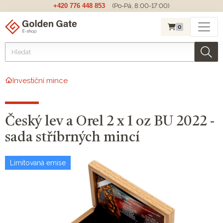
+420 776 448 853
(Po-Pá, 8:00-17:00)
0
Investiční mince
Český lev a Orel 2 x 1 oz BU 2022 -
sada stříbrných mincí
Limitovaná emise