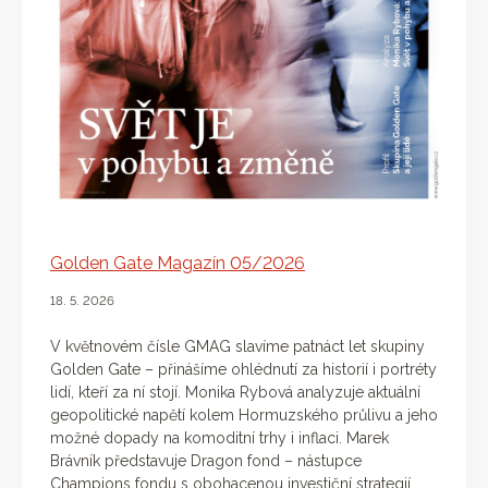
Golden Gate Magazín 05/2026
18. 5. 2026
V květnovém čísle GMAG slavíme patnáct let skupiny
Golden Gate – přinášíme ohlédnutí za historií i portréty
lidí, kteří za ní stojí. Monika Rybová analyzuje aktuální
geopolitické napětí kolem Hormuzského průlivu a jeho
možné dopady na komoditní trhy i inflaci. Marek
Brávník představuje Dragon fond – nástupce
Champions fondu s obohacenou investiční strategií,