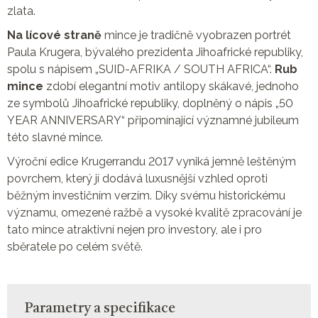
zlata.
Na lícové straně
mince je tradičně vyobrazen portrét
Paula Krugera, bývalého prezidenta Jihoafrické republiky,
spolu s nápisem „SUID-AFRIKA / SOUTH AFRICA“.
Rub
mince
zdobí elegantní motiv antilopy skákavé, jednoho
ze symbolů Jihoafrické republiky, doplněný o nápis „50
YEAR ANNIVERSARY“ připomínající významné jubileum
této slavné mince.
Výroční edice Krugerrandu 2017 vyniká jemně leštěným
povrchem, který jí dodává luxusnější vzhled oproti
běžným investičním verzím. Díky svému historickému
významu, omezené ražbě a vysoké kvalitě zpracování je
tato mince atraktivní nejen pro investory, ale i pro
sběratele po celém světě.
Parametry a specifikace