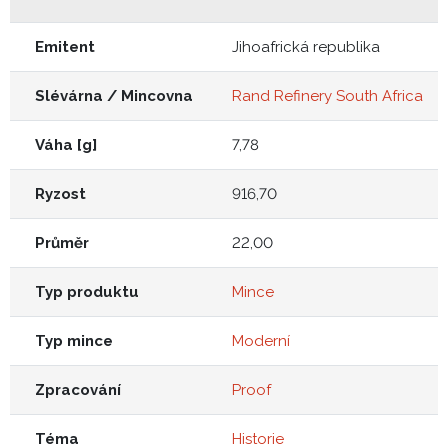
Emitent
Jihoafrická republika
Slévárna / Mincovna
Rand Refinery South Africa
Váha [g]
7,78
Ryzost
916,70
Průměr
22,00
Typ produktu
Mince
Typ mince
Moderní
Zpracování
Proof
Téma
Historie