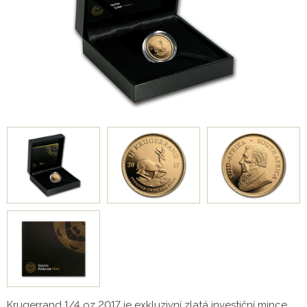
Krugerrand 1/4 oz 2017 je exkluzivní zlatá investiční mince