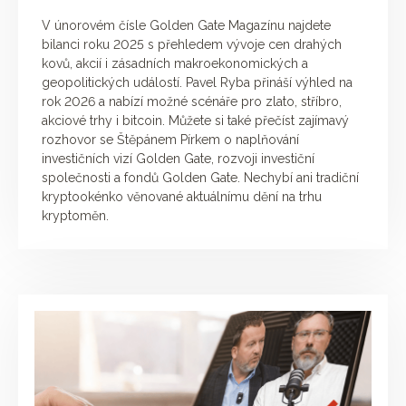
V únorovém čísle Golden Gate Magazínu najdete
bilanci roku 2025 s přehledem vývoje cen drahých
kovů, akcií i zásadních makroekonomických a
geopolitických událostí. Pavel Ryba přináší výhled na
rok 2026 a nabízí možné scénáře pro zlato, stříbro,
akciové trhy i bitcoin. Můžete si také přečíst zajímavý
rozhovor se Štěpánem Pírkem o naplňování
investičních vizí Golden Gate, rozvoji investiční
společnosti a fondů Golden Gate. Nechybí ani tradiční
kryptookénko věnované aktuálnímu dění na trhu
kryptoměn.