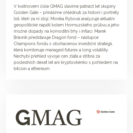
V květnovém čísle GMAG slavíme patnáct let skupiny
Golden Gate – přinášíme ohlédnutí za historií i portréty
lidí, kteří za ní stojí. Monika Rybová analyzuje aktuální
geopolitické napětí kolem Hormuzského průlivu a jeho
možné dopady na komoditní trhy i inflaci. Marek
Brávník představuje Dragon fond – nástupce
Champions fondu s obohacenou investiční strategií,
která kombinuje managed futures a long volatility.
Nechybí přehled vývoje cen zlata a stříbra za
posledních deset let ani kryptookénko s pohledem na
bitcoin a ethereum.