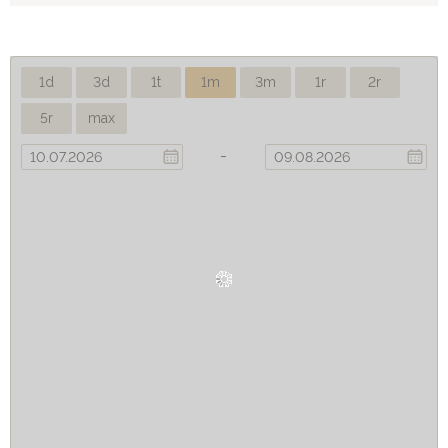
1d
3d
1t
1m
3m
1r
2r
5r
max
-