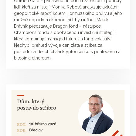
Golden Gate – přinášíme ohlédnutí za historií i portréty
lidí, kteří za ní stojí. Monika Rybová analyzuje aktuální
geopolitické napětí kolem Hormuzského průlivu a jeho
možné dopady na komoditní trhy i inflaci. Marek
Brávník představuje Dragon fond – nástupce
Champions fondu s obohacenou investiční strategií,
která kombinuje managed futures a long volatility.
Nechybí přehled vývoje cen zlata a stříbra za
posledních deset let ani kryptookénko s pohledem na
bitcoin a ethereum.