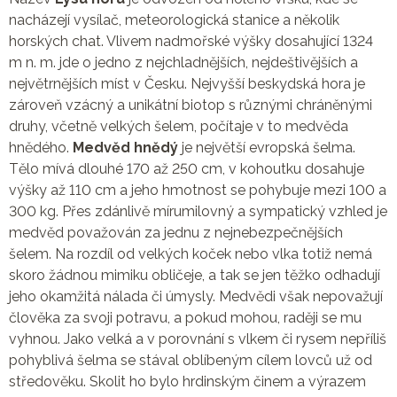
nacházejí vysílač, meteorologická stanice a několik
horských chat. Vlivem nadmořské výšky dosahující 1324
m n. m. jde o jedno z nejchladnějších, nejdeštivějších a
největrnějších míst v Česku. Nejvyšší beskydská hora je
zároveň vzácný a unikátní biotop s různými chráněnými
druhy, včetně velkých šelem, počítaje v to medvěda
hnědého.
Medvěd hnědý
je největší evropská šelma.
Tělo mívá dlouhé 170 až 250 cm, v kohoutku dosahuje
výšky až 110 cm a jeho hmotnost se pohybuje mezi 100 a
300 kg. Přes zdánlivě mírumilovný a sympatický vzhled je
medvěd považován za jednu z nejnebezpečnějších
šelem. Na rozdíl od velkých koček nebo vlka totiž nemá
skoro žádnou mimiku obličeje, a tak se jen těžko odhadují
jeho okamžitá nálada či úmysly. Medvědi však nepovažují
člověka za svoji potravu, a pokud mohou, raději se mu
vyhnou. Jako velká a v porovnání s vlkem či rysem nepříliš
pohyblivá šelma se stával oblíbeným cílem lovců už od
středověku. Skolit ho bylo hrdinským činem a výrazem