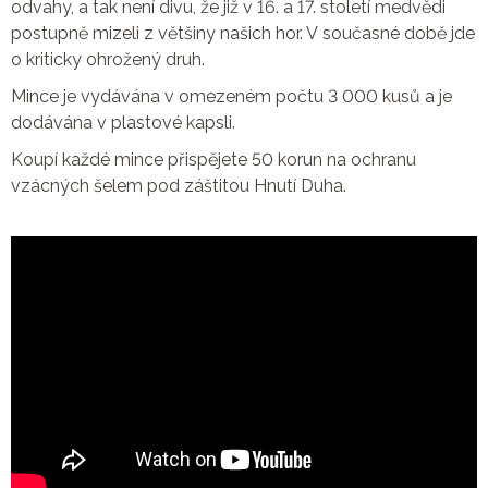
odvahy, a tak není divu, že již v 16. a 17. století medvědi
postupně mizeli z většiny našich hor. V současné době jde
o kriticky ohrožený druh.
Mince je vydávána v omezeném počtu 3 000 kusů a je
dodávána v plastové kapsli.
Koupí každé mince přispějete 50 korun na ochranu
vzácných šelem pod záštitou Hnutí Duha.