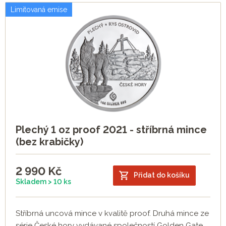
Limitovaná emise
Plechý 1 oz proof 2021 - stříbrná mince
(bez krabičky)
2 990
Kč
Přidat do košíku
Skladem > 10 ks
Stříbrná uncová mince v kvalitě proof. Druhá mince ze
série České hory vydávané společností Golden Gate