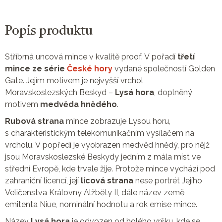
Popis produktu
Stříbrná uncová mince v kvalitě proof. V pořadí
třetí
mince ze série
České hory
vydané společností Golden
Gate. Jejím motivem je nejvyšší vrchol
Moravskoslezských Beskyd –
Lysá hora
, doplněný
motivem
medvěda hnědého
.
Rubová strana
mince zobrazuje Lysou horu,
s charakteristickým telekomunikačním vysílačem na
vrcholu. V popředí je vyobrazen medvěd hnědý, pro nějž
jsou Moravskoslezské Beskydy jedním z mála míst ve
střední Evropě, kde trvale žije. Protože mince vychází pod
zahraniční licencí, její
lícová strana
nese portrét Jejího
Veličenstva Královny Alžběty II, dále název země
emitenta Niue, nominální hodnotu a rok emise mince.
Název
Lysá hora
je odvozen od holého vršku, kde se