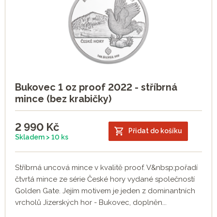
Bukovec 1 oz proof 2022 - stříbrná
mince (bez krabičky)
2 990
Kč
Přidat do košíku
Skladem > 10 ks
Stříbrná uncová mince v kvalitě proof. V&nbsp;pořadí
čtvrtá mince ze série České hory vydané společností
Golden Gate. Jejím motivem je jeden z dominantních
vrcholů Jizerských hor - Bukovec, doplněn...