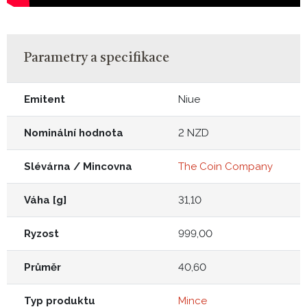
Parametry a specifikace
Emitent
Niue
Nominální hodnota
2 NZD
Slévárna / Mincovna
The Coin Company
Váha [g]
31,10
Ryzost
999,00
Průměr
40,60
Typ produktu
Mince