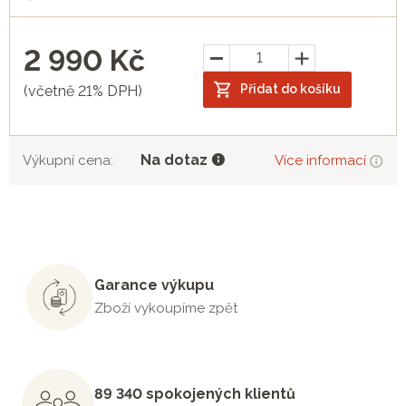
2 990
Kč
Přidat do košíku
(včetně 21% DPH)
Na dotaz
Výkupní cena:
Více informací
Garance výkupu
Zboží vykoupíme zpět
89 340 spokojených klientů