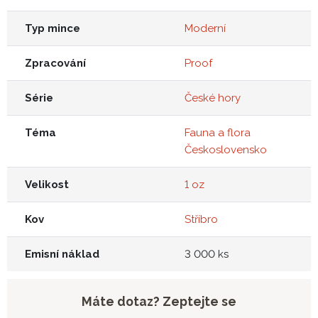
Typ mince
Moderní
Zpracování
Proof
Série
České hory
Téma
Fauna a flora
Československo
Velikost
1 oz
Kov
Stříbro
Emisní náklad
3 000 ks
Máte dotaz? Zeptejte se