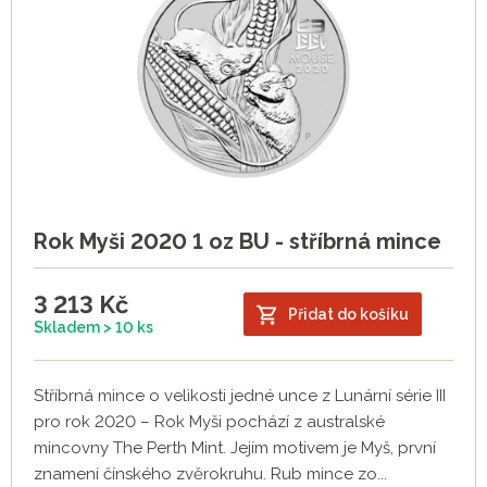
Rok Myši 2020 1 oz BU - stříbrná mince
3 213
Kč
Přidat do košíku
Skladem > 10 ks
Stříbrná mince o velikosti jedné unce z Lunární série III
pro rok 2020 – Rok Myši pochází z australské
mincovny The Perth Mint. Jejím motivem je Myš, první
znamení čínského zvěrokruhu. Rub mince zo...