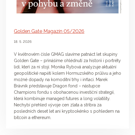
Golden Gate Magazín 05/2026
18. 5. 2026
V květnovém čísle GMAG slavíme patnáct let skupiny
Golden Gate – přinášíme ohlédnutí za historií i portréty
lidí, kteří za ní stojí. Monika Rybová analyzuje aktuální
geopolitické napětí kolem Hormuzského průlivu a jeho
možné dopady na komoditní trhy i inflaci. Marek
Brávník představuje Dragon fond – nástupce
Champions fondu s obohacenou investiční strategií,
která kombinuje managed futures a long volatility.
Nechybí přehled vývoje cen zlata a stříbra za
posledních deset let ani kryptookénko s pohledem na
bitcoin a ethereum.