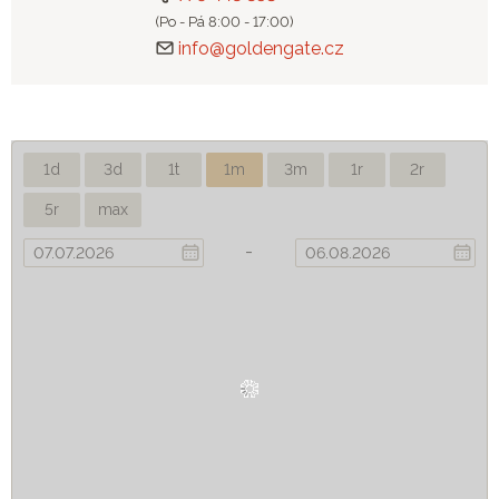
(Po - Pá 8:00 - 17:00)
info@goldengate.cz
1d
3d
1t
1m
3m
1r
2r
5r
max
-