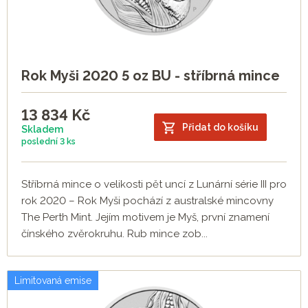
Rok Myši 2020 5 oz BU - stříbrná mince
13 834
Kč
Přidat do košíku
Skladem
poslední
3 ks
Stříbrná mince o velikosti pět uncí z Lunární série III pro
rok 2020 – Rok Myši pochází z australské mincovny
The Perth Mint. Jejím motivem je Myš, první znamení
čínského zvěrokruhu. Rub mince zob...
Limitovaná emise