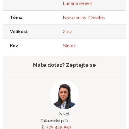
Lunární série III
Téma
Narozeniny / Svátek
Velikost
2 oz
Kov
Stříbro
Máte dotaz? Zeptejte se
Nikol
Zákaznická péče
776 448 853