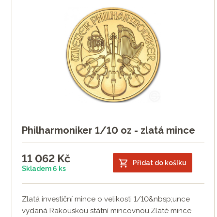
Philharmoniker 1/10 oz - zlatá mince
11 062
Kč
Přidat do košíku
Skladem 6 ks
Zlatá investiční mince o velikosti 1/10&nbsp;unce
vydaná Rakouskou státní mincovnou.Zlaté mince