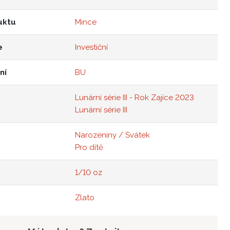
uktu
Mince
e
Investiční
ní
BU
Lunární série III - Rok Zajíce 2023
Lunární série III
Narozeniny / Svátek
Pro dítě
1/10 oz
Zlato