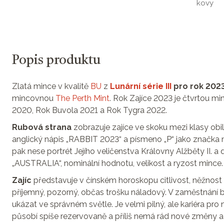
kovy
Popis produktu
Zlatá mince v kvalitě
BU
z
Lunární série III
pro rok 2023
mincovnou
The Perth Mint
. Rok Zajíce 2023 je čtvrtou mi
2020, Rok Buvola 2021 a Rok Tygra 2022.
Rubová strana
zobrazuje zajíce ve skoku mezi klasy obilí
anglický nápis „RABBIT 2023“ a písmeno „P“ jako značk
pak nese portrét Jejího veličenstva Královny Alžběty II. 
„AUSTRALIA“, nominální hodnotu, velikost a ryzost mince.
Zajíc
představuje v čínském horoskopu citlivost, něžnost a
příjemný, pozorný, občas trošku náladový. V zaměstnání 
ukázat ve správném světle. Je velmi pilný, ale kariéra pro 
působí spíše rezervovaně a příliš nemá rád nové změny a