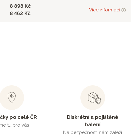
8 898 Kč
Více informací
8 462 Kč
:
čky po celé ČR
Diskrétní a pojištěné
balení
me tu pro vás
Na bezpečnosti nám záleží