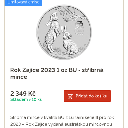
Limitovaná emise
Rok Zajíce 2023 1 oz BU - stříbrná
mince
2 349
Kč
Přidat do košíku
Skladem > 10 ks
Stříbrná mince v kvalitě BU z Lunární série III pro rok
2023 – Rok Zajíce vydaná australskou mincovnou