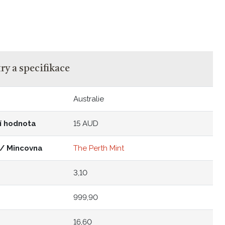
y a specifikace
Australie
í hodnota
15 AUD
 / Mincovna
The Perth Mint
3,10
999,90
16,60