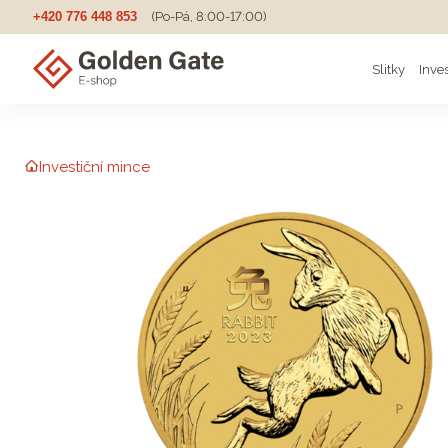
+420 776 448 853
(Po-Pá, 8:00-17:00)
Slitky
Inve
Investiční mince