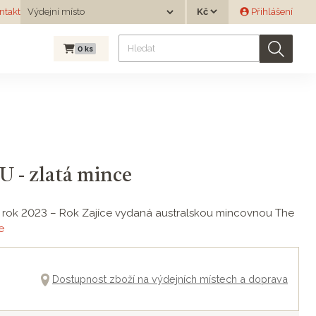
Měna
ntakt
Výdejní místo
Přihlášení
Výdejní místo
0
ks
U - zlatá mince
 pro rok 2023 – Rok Zajíce vydaná australskou mincovnou The
e
Dostupnost zboží na výdejních místech a doprava