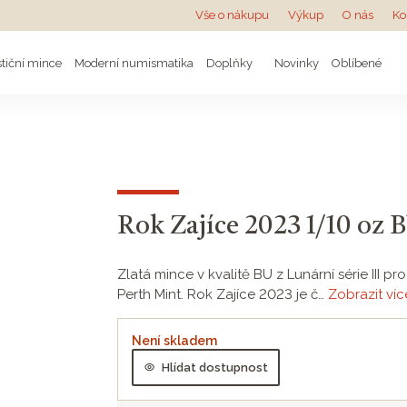
Vše o nákupu
Výkup
O nás
Ko
stiční mince
Moderní numismatika
Doplňky
Novinky
Oblíbené
Rok Zajíce 2023 1/10 oz B
Zlatá mince v kvalitě BU z Lunární série III
Perth Mint. Rok Zajíce 2023 je č…
Zobrazit víc
Není skladem
Hlídat dostupnost