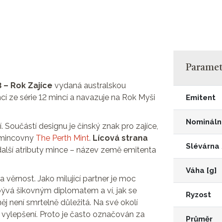
Parametr
 – Rok Zajíce
vydaná australskou
ncí ze série 12 mincí a navazuje na Rok Myši
Emitent
Nomináln
. Součástí designu je čínský znak pro zajíce,
a mincovny
The Perth Mint
.
Lícová strana
Slévárna
a další atributy mince – název země emitenta
Váha [g]
 věrnost. Jako milující partner je moc
bývá šikovným diplomatem a ví, jak se
Ryzost
něj není smrtelně důležitá. Na své okolí
 vylepšení. Proto je často označován za
Průměr