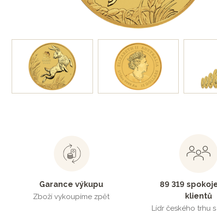
Garance výkupu
89 319 spokoj
klientů
Zboží vykoupíme zpět
Lídr českého trhu 