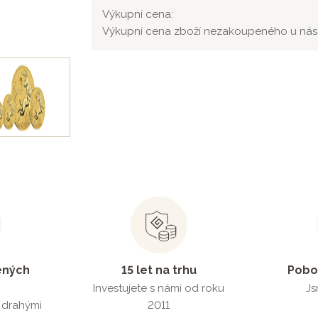
Výkupní cena:
Výkupní cena zboží nezakoupeného u nás
ených
15 let na trhu
Pobo
Investujete s námi od roku
Js
s drahými
2011