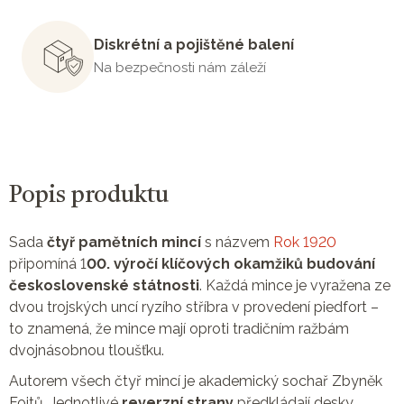
Diskrétní a pojištěné balení
Na bezpečnosti nám záleží
Popis produktu
Sada
čtyř pamětních mincí
s názvem
Rok 1920
připomíná 1
00. výročí klíčových okamžiků budování
československé státnosti
. Každá mince je vyražena ze
dvou trojských uncí ryzího stříbra v provedení piedfort –
to znamená, že mince mají oproti tradičním ražbám
dvojnásobnou tloušťku.
Autorem všech čtyř mincí je akademický sochař Zbyněk
Fojtů. Jednotlivé
reverzní strany
předkládají desky