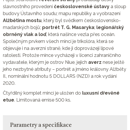
slavnostního provedení
československé ústavy
a sloup
budovy Ústavního soudu; mapu republiky a vyobrazení
Alžbětina mostu
, který byl svědkem československo-
maďarských bojů;
portrét T. G. Masaryka
;
legionářský
obrněný vlak a loď
, která našince vezla přes oceán.
Společným prvkem všech mincí je trikolóra, která se
objevuje i na averzní straně, kde ji doprovázejí lipové
ratolesti. Protože mince vycházejí v licenci zahraničního
vydavatele, kterým je ostrov Niue, jejich
averz
nese ještě
jeho nezbytné atributy – portrét a jméno královny Alžběty
II., nominální hodnotu 5 DOLLARS (NZD) a rok vydání
2020.
Čtyřdílný komplet mincí je uložen do
luxusní dřevěné
etue
. Limitovaná emise 500 ks.
Parametry a specifikace