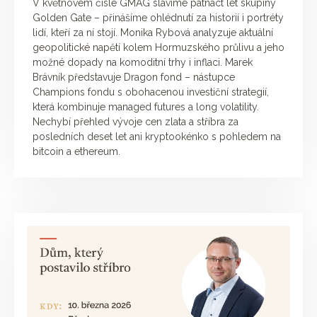
V květnovém čísle GMAG slavíme patnáct let skupiny
Golden Gate – přinášíme ohlédnutí za historií i portréty
lidí, kteří za ní stojí. Monika Rybová analyzuje aktuální
geopolitické napětí kolem Hormuzského průlivu a jeho
možné dopady na komoditní trhy i inflaci. Marek
Brávník představuje Dragon fond – nástupce
Champions fondu s obohacenou investiční strategií,
která kombinuje managed futures a long volatility.
Nechybí přehled vývoje cen zlata a stříbra za
posledních deset let ani kryptookénko s pohledem na
bitcoin a ethereum.