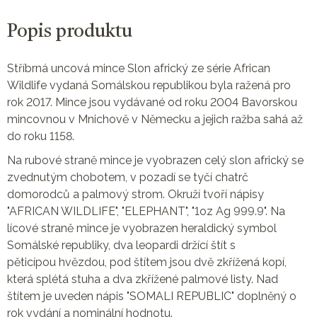
Popis produktu
Stříbrná uncová mince Slon africký ze série African
Wildlife vydaná Somálskou republikou byla ražená pro
rok 2017. Mince jsou vydávané od roku 2004 Bavorskou
mincovnou v Mnichově v Německu a jejich ražba sahá až
do roku 1158.
Na rubové straně mince je vyobrazen celý slon africký se
zvednutým chobotem, v pozadí se tyčí chatrč
domorodců a palmový strom. Okruží tvoří nápisy
"AFRICAN WILDLIFE", "ELEPHANT", "1oz Ag 999.9". Na
lícové straně mince je vyobrazen heraldický symbol
Somálské republiky, dva leopardi držící štít s
pěticípou hvězdou, pod štítem jsou dvě zkřížená kopí,
která splétá stuha a dva zkřížené palmové listy. Nad
štítem je uveden nápis "SOMALI REPUBLIC" doplněný o
rok vydání a nominální hodnotu.