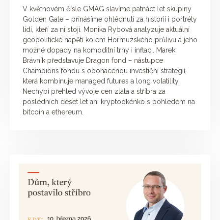
V květnovém čísle GMAG slavíme patnáct let skupiny
Golden Gate – přinášíme ohlédnutí za historií i portréty
lidí, kteří za ní stojí. Monika Rybová analyzuje aktuální
geopolitické napětí kolem Hormuzského průlivu a jeho
možné dopady na komoditní trhy i inflaci. Marek
Brávník představuje Dragon fond – nástupce
Champions fondu s obohacenou investiční strategií,
která kombinuje managed futures a long volatility.
Nechybí přehled vývoje cen zlata a stříbra za
posledních deset let ani kryptookénko s pohledem na
bitcoin a ethereum.