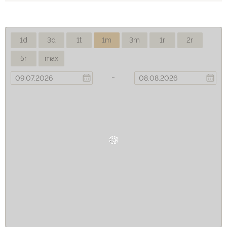
1d
3d
1t
1m
3m
1r
2r
5r
max
-