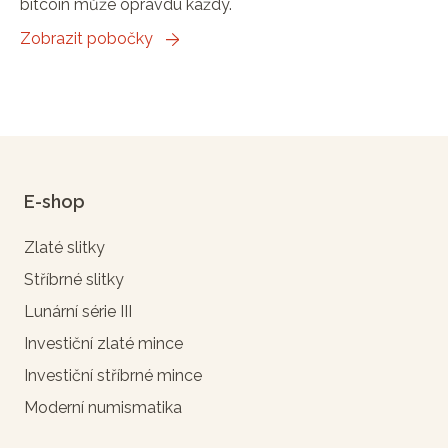
bitcoin může opravdu každý.
Zobrazit pobočky
E-shop
Zlaté slitky
Stříbrné slitky
Lunární série III
Investiční zlaté mince
Investiční stříbrné mince
Moderní numismatika