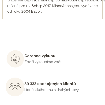
Wildlife&nbsp;vydaná&nbsp;Somálskou&nbsp;republikou
ražená pro rok&nbsp;2017. Mince&nbsp;jsou vydávané
od roku 2004 Bavo...
Garance výkupu
Zboží vykoupíme zpět
89 333 spokojených klientů
Lídr českého trhu s drahými kovy