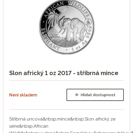
Slon africký 1 oz 2017 - stříbrná mince
Není skladem
Hlídat dostupnost
Stříbrná uncová&nbsp;mince&nbsp;Slon africký ze
série&nbsp;African