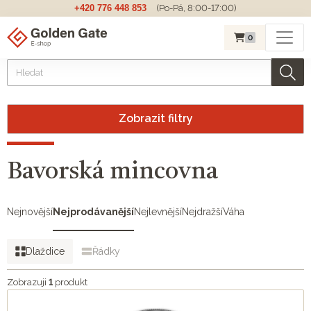
+420 776 448 853
(Po-Pá, 8:00-17:00)
0
Zobrazit filtry
Bavorská mincovna
Nejnovější
Nejprodávanější
Nejlevnější
Nejdražší
Váha
Dlaždice
Řádky
Zobrazuji
1
produkt