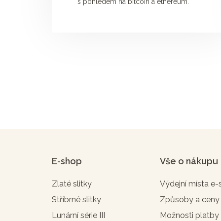
s pohledem na bitcoin a ethereum.
E-shop
Vše o nákupu
Zlaté slitky
Výdejní místa e
Stříbrné slitky
Způsoby a ceny
Lunární série III
Možnosti platby