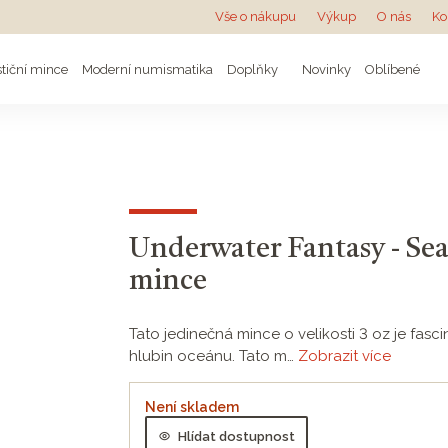
Vše o nákupu
Výkup
O nás
Ko
stiční mince
Moderní numismatika
Doplňky
Novinky
Oblíbené
Underwater Fantasy - Sea
mince
Tato jedinečná mince o velikosti 3 oz je fasc
hlubin oceánu. Tato m…
Zobrazit více
Není skladem
Hlídat dostupnost