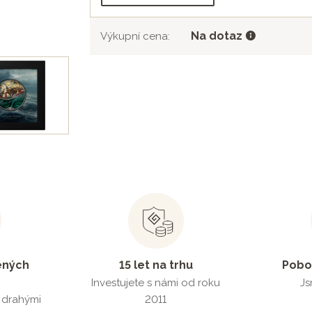
Na dotaz
Výkupní cena:
ených
15 let na trhu
Pobo
Investujete s námi od roku
Js
s drahými
2011