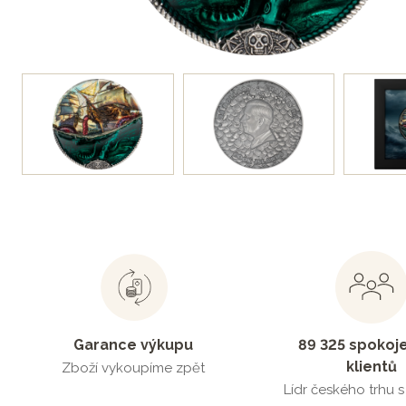
Garance výkupu
89 325 spokoj
klientů
Zboží vykoupíme zpět
Lídr českého trhu 