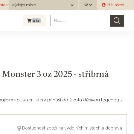
Měna
ntakt
Výdejní místo
Přihlášení
Výdejní místo
0
ks
 Monster 3 oz 2025 - stříbrná
inujícím kouskem, který přináší do života děsivou legendu z
Dostupnost zboží na výdejních místech a doprava