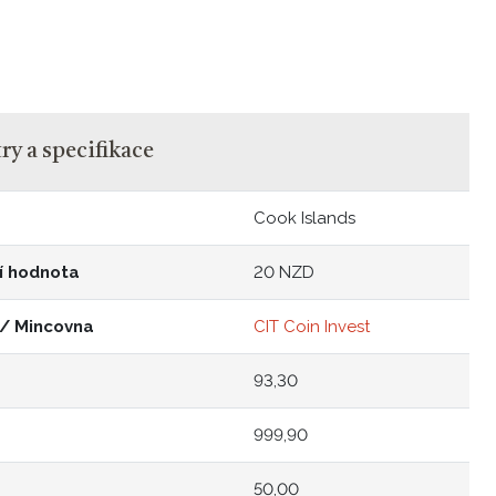
y a specifikace
Cook Islands
í hodnota
20 NZD
 / Mincovna
CIT Coin Invest
93,30
999,90
50,00