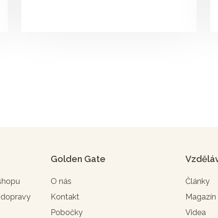
Golden Gate
Vzdělá
-shopu
O nás
Články
 dopravy
Kontakt
Magazí
Pobočky
Videa