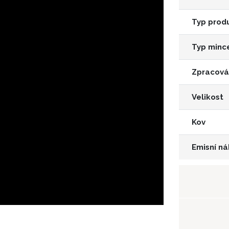
Typ prod
Typ minc
Zpracová
Velikost
Kov
Emisní ná