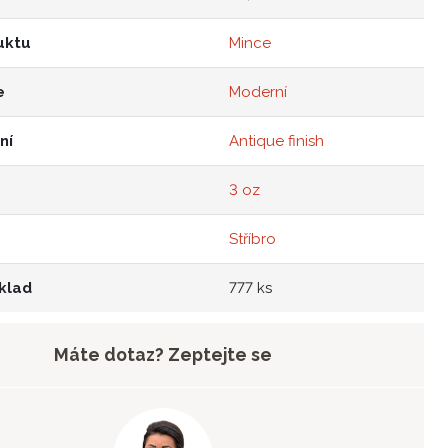
uktu
Mince
e
Moderní
ní
Antique finish
3 oz
Stříbro
klad
777 ks
Máte dotaz? Zeptejte se