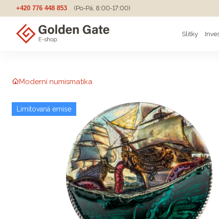
+420 776 448 853
(Po-Pá, 8:00-17:00)
Slitky
Inve
Moderní numismatika
Limitovaná emise