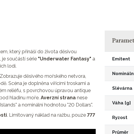
Parametr
kem, který přináší do života děsivou
 je součástí série
"Underwater Fantasy"
a
Emitent
ch lodí.
Nomináln
Zobrazuje děsivého mořského netvora,
odě. Scéna je doplněna vířícími troskami a
Slévárna
kém reliéfu, s povrchovou úpravou antique
í pod hladinu moře.
Averzní strana
nese
Váha [g]
ok Islands" a nominální hodnotou "20 Dollars".
sti
. Limitovaný náklad na ražbu, pouze
777
Ryzost
Průměr