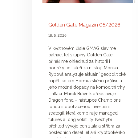
Golden Gate Magazín 05/2026
18. 5. 2026
V květnovém čísle GMAG slavíme
patnáct let skupiny Golden Gate –
přinášíme ohlédnutí za historií i
portréty lidí, kteří za ní stojí. Monika
Rybová analyzuje aktuální geopolitické
napětí kolem Hormuzského průlivu a
jeho možné dopady na komoditní trhy
i inflaci. Marek Brávník představuje
Dragon fond – nástupce Champions
fondu s obohacenou investiční
strategií, která kombinuje managed
futures a long volatility. Nechybí
přehled vývoje cen zlata a stříbra za
posledních deset let ani kryptookénko