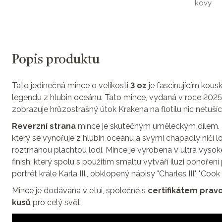
kovy
Popis produktu
Tato jedinečná mince o velikosti
3 oz
je fascinujícím kous
legendu z hlubin oceánu. Tato mince, vydaná v roce 2025,
zobrazuje hrůzostrašný útok Krakena na flotilu nic netušící
Reverzní strana
mince je skutečným uměleckým dílem. 
který se vynořuje z hlubin oceánu a svými chapadly ničí l
roztrhanou plachtou lodi. Mince je vyrobena v ultra vyso
finish, který spolu s použitím smaltu vytváří iluzi ponořen
portrét krále Karla III., obklopený nápisy "Charles III", "Co
Mince je dodávána v etui, společně s
certifikátem pravo
kusů
pro celý svět.