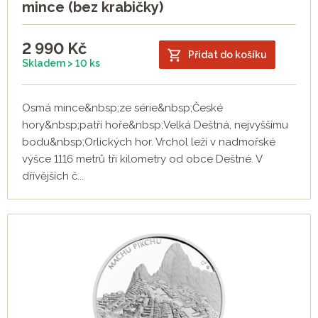
mince (bez krabičky)
2 990
Kč
Přidat do košíku
Skladem > 10 ks
Osmá mince&nbsp;ze série&nbsp;České
hory&nbsp;patří hoře&nbsp;Velká Deštná, nejvyššímu
bodu&nbsp;Orlických hor. Vrchol leží v nadmořské
výšce 1116 metrů tři kilometry od obce Deštné. V
dřívějších č...