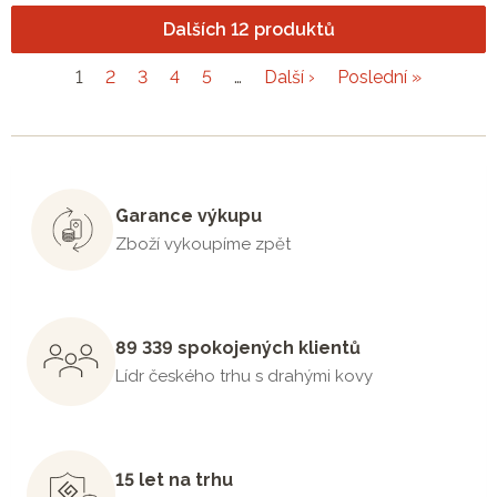
Dalších 12 produktů
1
2
3
4
5
…
Další ›
Poslední »
Garance výkupu
Zboží vykoupíme zpět
89 339 spokojených klientů
Lídr českého trhu s drahými kovy
15 let na trhu