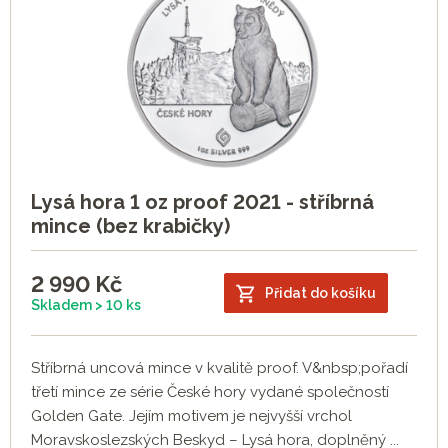
Lysá hora 1 oz proof 2021 - stříbrná
mince (bez krabičky)
2 990
Kč
Přidat do košíku
Skladem > 10 ks
Stříbrná uncová mince v kvalitě proof. V&nbsp;pořadí
třetí mince ze série České hory vydané společností
Golden Gate. Jejím motivem je nejvyšší vrchol
Moravskoslezských Beskyd – Lysá hora, doplněný ...