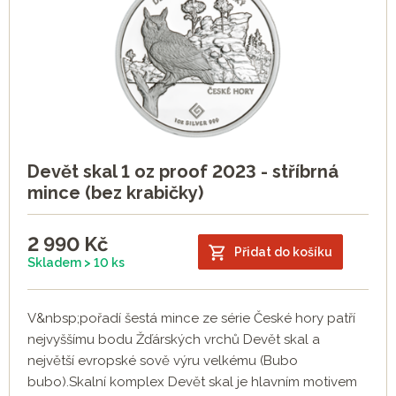
Devět skal 1 oz proof 2023 - stříbrná
mince (bez krabičky)
2 990
Kč
Přidat do košíku
Skladem > 10 ks
V&nbsp;pořadí šestá mince ze série České hory patří
nejvyššímu bodu Žďárských vrchů Devět skal a
největší evropské sově výru velkému (Bubo
bubo).Skalní komplex Devět skal je hlavním motivem