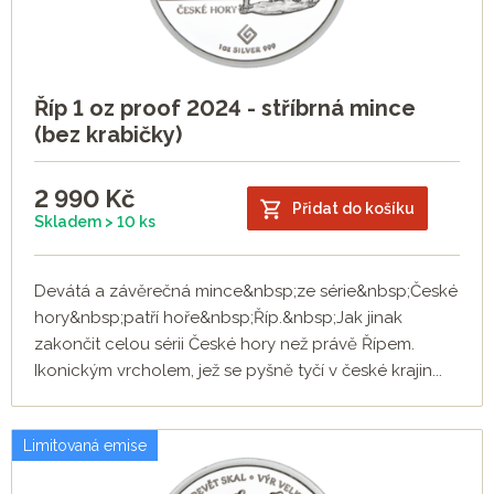
Říp 1 oz proof 2024 - stříbrná mince
(bez krabičky)
2 990
Kč
Přidat do košíku
Skladem > 10 ks
Devátá a závěrečná mince&nbsp;ze série&nbsp;České
hory&nbsp;patří hoře&nbsp;Říp.&nbsp;Jak jinak
zakončit celou sérii České hory než právě Řípem.
Ikonickým vrcholem, jež se pyšně tyčí v české krajin...
Limitovaná emise