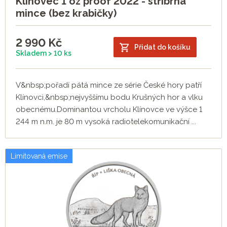
Klínovec 1 oz proof 2022 - stříbrná
mince (bez krabičky)
2 990
Kč
Přidat do košíku
Skladem > 10 ks
V&nbsp;pořadí pátá mince ze série České hory patří
Klínovci,&nbsp;nejvyššímu bodu Krušných hor a vlku
obecnému.Dominantou vrcholu Klínovce ve výšce 1
244 m n.m. je 80 m vysoká radiotelekomunikační ...
Limitovaná emise