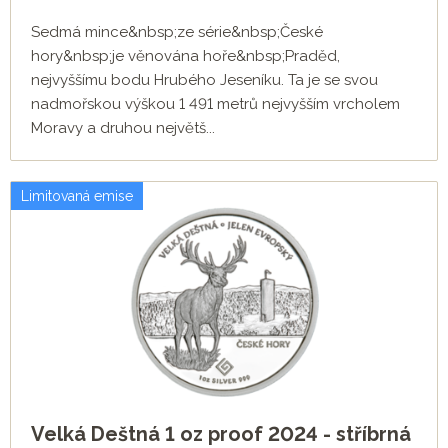
Sedmá mince&nbsp;ze série&nbsp;České
hory&nbsp;je věnována hoře&nbsp;Praděd,
nejvyššímu bodu Hrubého Jeseníku. Ta je se svou
nadmořskou výškou 1 491 metrů nejvyšším vrcholem
Moravy a druhou největš...
Limitovaná emise
Velká Deštná 1 oz proof 2024 - stříbrná