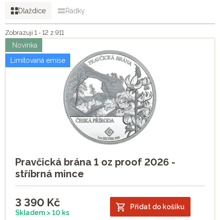
Dlaždice
Řádky
Zobrazuji 1 - 12 z 911
Novinka
Limitovaná emise
Pravčická brána 1 oz proof 2026 -
stříbrná mince
3 390
Kč
Přidat do košíku
Skladem > 10 ks