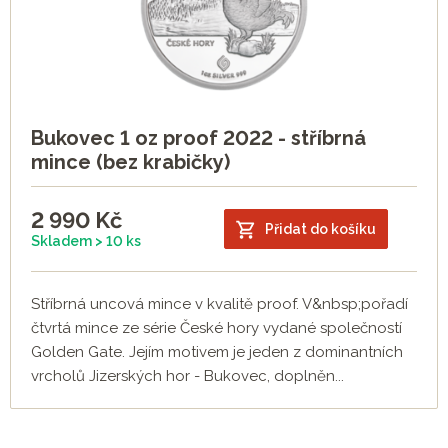
Bukovec 1 oz proof 2022 - stříbrná
mince (bez krabičky)
2 990
Kč
Přidat do košíku
Skladem > 10 ks
Stříbrná uncová mince v kvalitě proof. V&nbsp;pořadí
čtvrtá mince ze série České hory vydané společností
Golden Gate. Jejím motivem je jeden z dominantních
vrcholů Jizerských hor - Bukovec, doplněn...