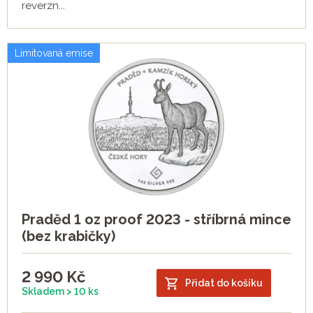
reverzn...
Limitovaná emise
Praděd 1 oz proof 2023 - stříbrná mince
(bez krabičky)
2 990
Kč
Přidat do košíku
Skladem > 10 ks