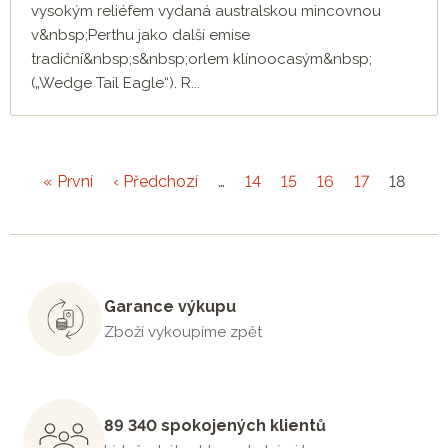
vysokým reliéfem vydaná australskou mincovnou
v&nbsp;Perthu jako další emise
tradiční&nbsp;s&nbsp;orlem klínoocasým&nbsp;
(„Wedge Tail Eagle“). R...
« První
‹ Předchozí
…
14
15
16
17
18
Garance výkupu
Zboží vykoupíme zpět
89 340 spokojených klientů