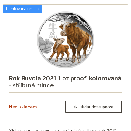
Limitovaná emise
Rok Buvola 2021 1 oz proof, kolorovaná
- stříbrná mince
Není skladem
Hlídat dostupnost
Stříbrná uncová mince z lunární série III pro rok 2021 –