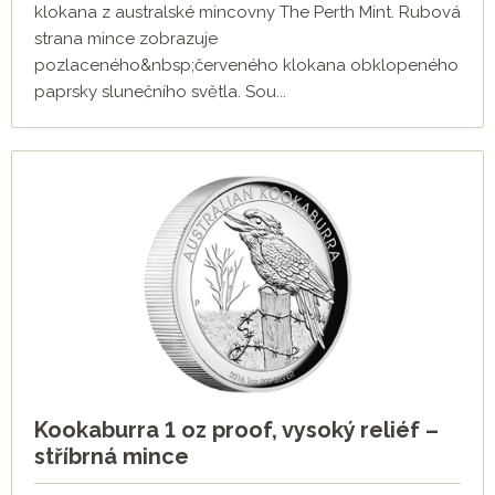
klokana z australské mincovny The Perth Mint. Rubová
strana mince zobrazuje
pozlaceného&nbsp;červeného klokana obklopeného
paprsky slunečního světla. Sou...
Kookaburra 1 oz proof, vysoký reliéf –
stříbrná mince