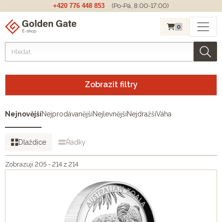
+420 776 448 853
(Po-Pá, 8:00-17:00)
0
Zobrazit filtry
Nejnovější
Nejprodávanější
Nejlevnější
Nejdražší
Váha
Dlaždice
Řádky
Zobrazuji 205 - 214 z 214