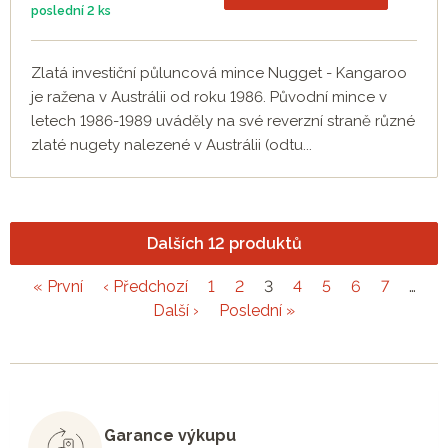
poslední
2 ks
Zlatá investiční půluncová mince Nugget - Kangaroo
je ražena v Austrálii od roku 1986. Původní mince v
letech 1986-1989 uváděly na své reverzní straně různé
zlaté nugety nalezené v Austrálii (odtu...
Dalších 12 produktů
« První
‹ Předchozí
1
2
3
4
5
6
7
…
Další ›
Poslední »
Garance výkupu