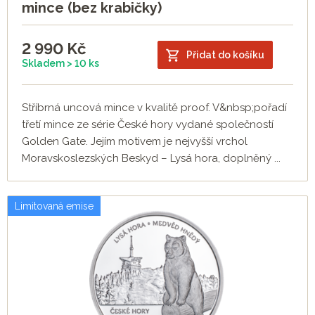
mince (bez krabičky)
2 990
Kč
Přidat do košíku
Skladem > 10 ks
Stříbrná uncová mince v kvalitě proof. V&nbsp;pořadí
třetí mince ze série České hory vydané společností
Golden Gate. Jejím motivem je nejvyšší vrchol
Moravskoslezských Beskyd – Lysá hora, doplněný ...
Limitovaná emise