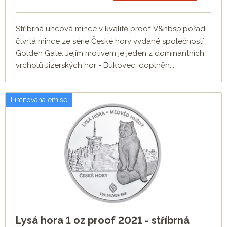
Stříbrná uncová mince v kvalitě proof. V&nbsp;pořadí
čtvrtá mince ze série České hory vydané společností
Golden Gate. Jejím motivem je jeden z dominantních
vrcholů Jizerských hor - Bukovec, doplněn...
Limitovaná emise
Lysá hora 1 oz proof 2021 - stříbrná