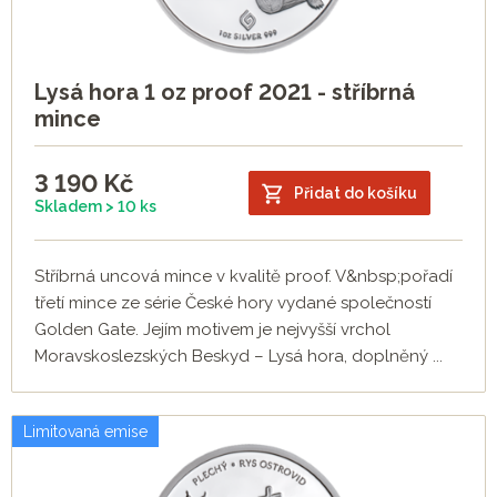
Lysá hora 1 oz proof 2021 - stříbrná
mince
3 190
Kč
Přidat do košíku
Skladem > 10 ks
Stříbrná uncová mince v kvalitě proof. V&nbsp;pořadí
třetí mince ze série České hory vydané společností
Golden Gate. Jejím motivem je nejvyšší vrchol
Moravskoslezských Beskyd – Lysá hora, doplněný ...
Limitovaná emise