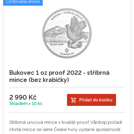
Limitovaná emise
Bukovec 1 oz proof 2022 - stříbrná
mince (bez krabičky)
2 990
Kč
Přidat do košíku
Skladem > 10 ks
Stříbrná uncová mince v kvalitě proof. V&nbsp;pořadí
čtvrtá mince ze série České hory vydané společností