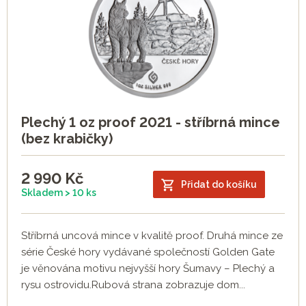
Plechý 1 oz proof 2021 - stříbrná mince
(bez krabičky)
2 990
Kč
Přidat do košíku
Skladem > 10 ks
Stříbrná uncová mince v kvalitě proof. Druhá mince ze
série České hory vydávané společností Golden Gate
je věnována motivu nejvyšší hory Šumavy – Plechý a
rysu ostrovidu.Rubová strana zobrazuje dom...