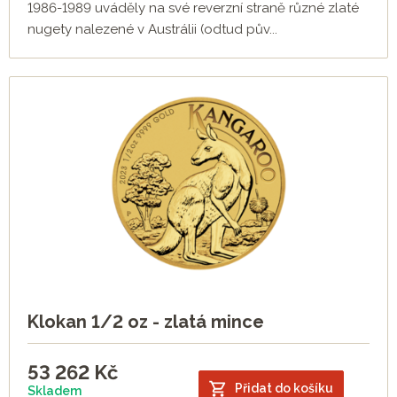
1986-1989 uváděly na své reverzní straně různé zlaté
nugety nalezené v Austrálii (odtud pův...
Klokan 1/2 oz - zlatá mince
53 262
Kč
Přidat do košíku
Skladem