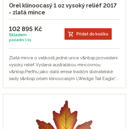
Orel klínoocasý 1 oz vysoký reliéf 2017
- zlatá mince
102 895
Kč
Přidat do košíku
Skladem
poslední
1 ks
Zlatá mince o velikosti jedné unce v&nbsp;provedení
vysoký reliéf. Vydaná australskou mincovnou
v&nbsp;Perthu jako další emise tradiční sběratelské
sady s&nbsp;orlem klínoocasým („Wedge Tail Eagle“...