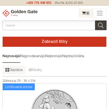
+420 776 448 853
(Po-Pá, 8:00-17:00)
0
Zobrazit filtry
Nejnovější
Nejprodávanější
Nejlevnější
Nejdražší
Váha
Dlaždice
Řádky
Zobrazuji 25 - 36 z 214
Limitovaná emise