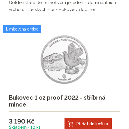
Golden Gate. Jejím motivem je jeden z dominantních
vrcholů Jizerských hor - Bukovec, doplněn...
Limitovaná emise
Bukovec 1 oz proof 2022 - stříbrná
mince
3 190
Kč
Přidat do košíku
Skladem > 10 ks