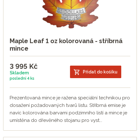
Maple Leaf 1 oz kolorovaná - stříbrná
mince
3 995
Kč
Přidat do košíku
Skladem
poslední
4 ks
Prezentovaná mince je ražena speciální technikou pro
dosažení požadovaných tvarů listu. Stříbrná emise je
navíc kolorována barvami podzimního listí a mince je
umístěna do dřevěného stojanu pro vyst...